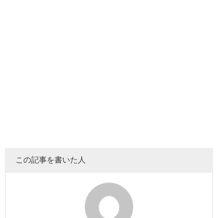
食べたいもの当て企画とは、
Snow ManのジャニーズJr.チャ
ンネル時代からの人気企画
です。
元々の始まりは、
目黒さんの新メンバー加入を祝って開催
この記事を書いた人
されたものでした。
そこから順番に、その日の主役メンバーへのご褒美企画と
して行われています。