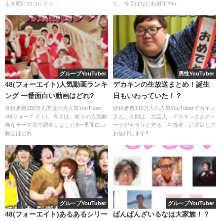
上を時計のコレクシ...
た。今回はなにわ男子You...
グループYouTuber
男性YouTuber
【SnowMan(すのちゅーぶ)】食べた
48(フォーエイト)人気動画ランキ
デカキンの生放送まとめ！誕生
ング 一番面白い動画はどれ?
日もいわっていた！？
いもの当て企画一覧
登録者数200万人間近の大人気YouTuber、
登録者数115万人の人気YouTuberデカキン
48(フォーエイト)。今回は、彼らの人気動
さん。今回は、元芸人・デカキンさんのト
画をテーマ別で調査しました!!一番面白い
ークがキラリと光る「生放送」に注目して
ここまでのご紹介でSnow Man（すのちゅーぶ）での食べた
動画はどれ...
お届けします!!...
いもの当て企画についてわかったところで、先程、
一覧で
ご紹介した動画について、どんな内容なのか
をそれぞれ簡
単に見ていきましょう。
YouTubeに配信された順番にご紹介します。
グループYouTuber
グループYouTuber
48(フォーエイト)あるあるシリー
ばんばんざいるなは大家族！？