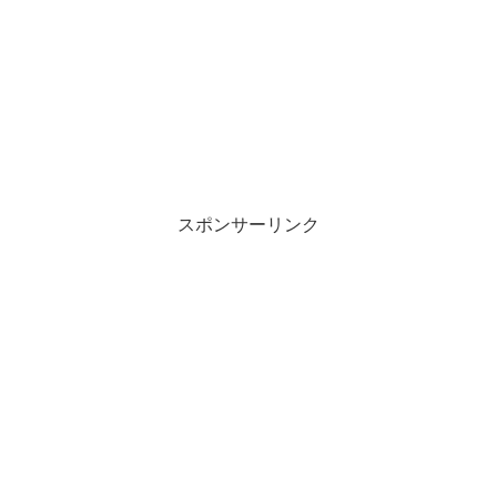
スポンサーリンク
【Snow Man(すのちゅーぶ)】食べた
いもの当て企画 とは
それでは早速、Snow Man（すのちゅーぶ）での食べたいも
の当て企画について見ていきましょう。