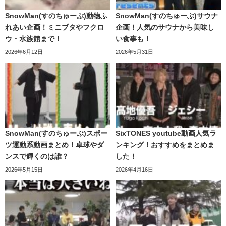
498
2019/8/28
本
の食べたいものを当て
万回
SnowMan(すのちゅーぶ)動物ふ
SnowMan(すのちゅーぶ)サウナ
照
ろ！
れあい企画！ミニブタやフクロ
企画！人気のサウナから美味し
ウ・水族館まで！
い食事も！
渡
2026年6月12日
2026年5月31日
辺
603
【絶品串焼き】渡辺翔太
2019/10/16
翔
万回
の食べたいものは？
太
阿
部
547
【絶品海鮮づくし】阿部
2019/11/20
SnowMan(すのちゅーぶ)スポー
SixTONES youtube動画人気ラ
亮
万回
亮平の食べたいものは？
ツ運動系動画まとめ！卓球やダ
ンキング！おすすめをまとめま
平
ンスで輝くのは誰？
した！
2026年5月15日
2026年4月16日
深
【人類を超越している
澤
511
2019/12/4
男】深澤辰哉の食べたい
辰
万回
中華は？
哉