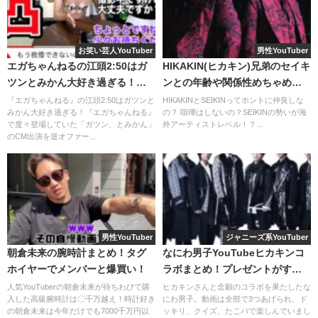
それでは、スノチューブでのメンバーの食べたいもの当て
お笑い芸人YouTuber
男性YouTuber
企画についてそれぞれ詳しく見ていきましょう。
エガちゃんねるの江頭2:50はガ
HIKAKIN(ヒカキン)兄弟のセイキ
ツンとみかん大好き過ぎる！つ
ンとの年齢や関係性めちゃめち
いにCMも！
ゃ仲良しエピソード！
『エガちゃんねる』の江頭2:50はガツンと
HIKAKINとSEIKINってホントに仲良しな
みかん大好き過ぎる！『エガちゃんねる』
の？ 喧嘩はしないの？SEIKINの勢いが海
で度々登場していた「ガツン、とみかん」
外アーティストレベル！？...
のCM出演を逆オファー...
男性YouTuber
ジャニーズ系YouTuber
朝倉未来の腕時計まとめ！タグ
なにわ男子YouTubeヒカキンコ
ホイヤーでメンバーと爆買い！
ラボまとめ！プレゼントがすご
かった！？
人気YouTuberの朝倉未来が待ちわびて購
ヒカキンさんと念願のコラボを果たしたな
入した高級腕時計は〇千万越え！時計好き
にわ男子。動画は全部で3つあげられ、ド
の朝倉未来は今年だけでも7000千万円以
ッキリ、クイズ、たこパで楽しんでいまし