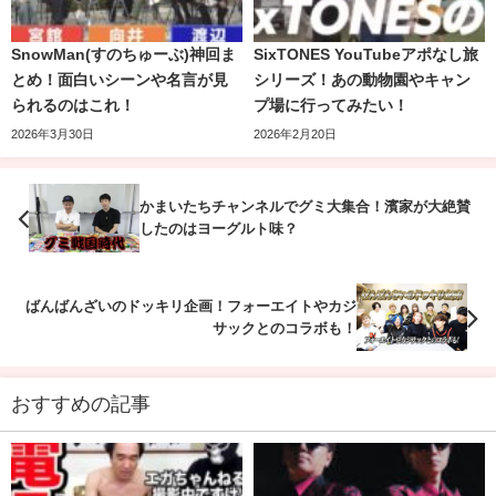
宮
SnowMan(すのちゅーぶ)神回ま
SixTONES YouTubeアポなし旅
舘
591
「宮舘の食べたいものを
2020/3/25
とめ！面白いシーンや名言が見
シリーズ！あの動物園やキャン
涼
万回
当てろ！」イタリアン編
られるのはこれ！
プ場に行ってみたい！
太
2026年3月30日
2026年2月20日
※タイトルには全て「Snow Man」が文頭につきます。
かまいたちチャンネルでグミ大集合！濱家が大絶賛
したのはヨーグルト味？
こうやって一覧にしてみるとお気付きかと思いますが、
佐
久間さんと向井さんの回はありません
。
ばんばんざいのドッキリ企画！フォーエイトやカジ
サックとのコラボも！
検索してみても似たような流れのものは見つかりませんで
した…。
おすすめの記事
佐久間さんと向井さんの回は今後、配信されることに期待
したいですね。