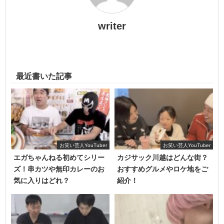
企画のルールは、以下のようです。
writer
・その日の主役は、食べたいものを選び、全て食べること
ができる。
最近書いた記事
・それ以外のメンバーは、主役が何を今食べたいのかを当
てることができれば食べることができる。
つまり、当てることができなければ何も食べることができ
ずに企画を終えてしまう…ということになります。
お笑い芸人YouTuber
お笑い芸人YouTuber
エガちゃんねる初めてシリー
カジサック川越はどんな街？
ズ！串カツや無印カレーのお
おすすめグルメやロケ地をご
Snow Manの「メンバーの食べたいものを当てろ！」動画を
気に入りはどれ？
紹介！
配信された順に一覧にしてみました。
メ