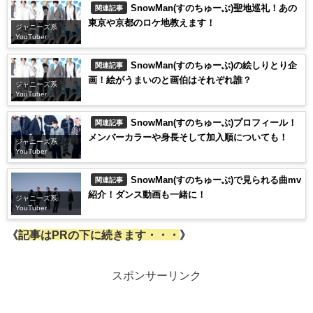
SnowMan(すのちゅーぶ)聖地巡礼！あの
関連記事
東京や京都のロケ地教えます！
ジャニーズ系
YouTuber
SnowMan(すのちゅーぶ)の絵しりとり企
関連記事
画！絵がうまいのと画伯はそれぞれ誰？
ジャニーズ系
YouTuber
SnowMan(すのちゅーぶ)プロフィール！
関連記事
メンバーカラーや身長そして加入順についても！
ジャニーズ系
YouTuber
SnowMan(すのちゅーぶ)で見られる曲mv
関連記事
紹介！ダンス動画も一緒に！
ジャニーズ系
YouTuber
《
記事はPRの下に続きます・・・
》
スポンサーリンク