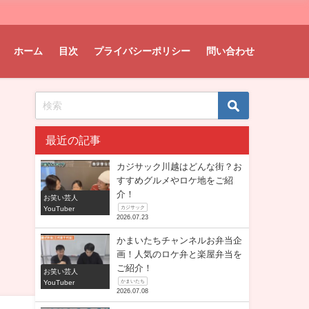
ホーム
目次
プライバシーポリシー
問い合わせ
最近の記事
カジサック川越はどんな街？お
すすめグルメやロケ地をご紹
介！
お笑い芸人
YouTuber
カジサック
2026.07.23
かまいたちチャンネルお弁当企
画！人気のロケ弁と楽屋弁当を
ご紹介！
お笑い芸人
YouTuber
かまいたち
2026.07.08