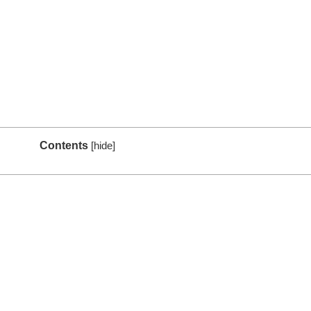
Contents
[
hide
]