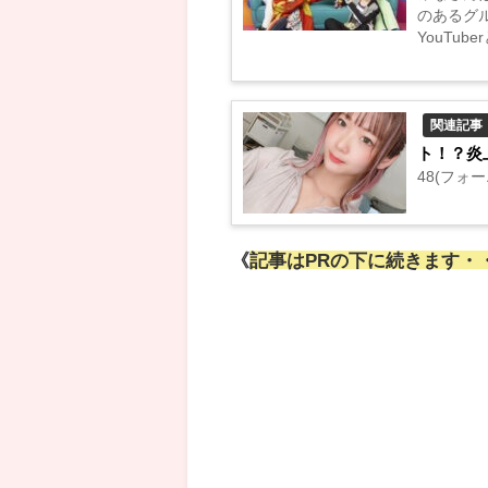
のあるグ
YouTu
関連記事
ト！？炎
48(フォ
《
記事はPRの下に続きます・