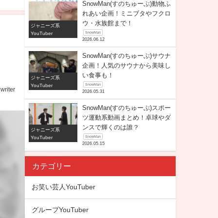
SnowMan(すのちゅーぶ)動物ふ
れあい企画！ミニブタやフクロ
ウ・水族館まで！
ジャニーズ系
YouTuber
SnowMan
2026.06.12
中
SnowMan(すのちゅーぶ)サウナ
企画！人気のサウナから美味し
い食事も！
ジャニーズ系
YouTuber
SnowMan
writer
2026.05.31
SnowMan(すのちゅーぶ)スポー
ツ運動系動画まとめ！卓球やダ
ンスで輝くのは誰？
ジャニーズ系
YouTuber
SnowMan
2026.05.15
カテゴリー
お笑い芸人YouTuber
グループYouTuber