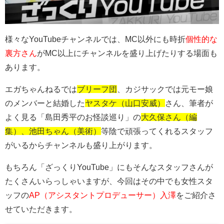
様々なYouTubeチャンネルでは、MC以外にも時折
個性的な
裏方さん
がMC以上にチャンネルを盛り上げたりする場面も
あります。
エガちゃんねるでは
ブリーフ団
、カジサックでは元モー娘
のメンバーと結婚した
ヤスタケ（山口安威）
さん、筆者が
よく見る「島田秀平のお怪談巡り」の
大久保さん（編
集）、池田ちゃん（美術）
等陰で頑張ってくれるスタッフ
がいるからチャンネルも盛り上がります。
もちろん「ざっくりYouTube」にもそんなスタッフさんが
たくさんいらっしゃいますが、今回はその中でも女性スタ
ッフの
AP（アシスタントプロデューサー）入澤
をご紹介さ
せていただきます。