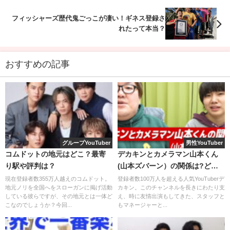
言もしていました。
【禁断】大人のスケベトーク！小籔がスタッフに説
フィッシャーズ歴代鬼ごっこが凄い！ギネス登録さ
教！
https://t.co/LAgb3j6yMI
@YouTube
より
#ざっく
れたって本当？
りyoutube
#ジュニア小籔フット
#番組制作会社
#AD
番組の企画であってもやはり
女性にとっては結婚は一大イ
仕事
https://t.co/omKZUcOmkS
おすすめの記事
ベント
なので、最終的にはじっくり考えて後日返事をする
pic.twitter.com/IlkC8WqR84
ことでAPチャクラの婚活企画は幕を閉じました。
— APチャクラ＠制作会社BIGTAKE
(@adchan_bigtake)
April 7, 2021
グループYouTuber
男性YouTuber
「
説法
」という言葉を使ったり、「
尊い
」という表現を表
コムドットの地元はどこ？最寄
デカキンとカメラマン山本くん
すぐらい小藪さんを尊敬しているのが伺えます。
り駅や評判は？
(山本ズバーン）の関係は?どん
な人?
現在登録者数355万人越えのコムドット。
登録者数100万人を超える人気YouTuberデ
そして
APチャクラ
が誕生しました！
地元ノリを全国へをスローガンに掲げ活動
カキン。このチャンネルを長きにわたり支
している彼らですが、その地元とは一体ど
え、時に友情出演もしてきた、スタッフと
こなのでしょうか？今回...
もマネージャーと...
そもそも「チャクラ」とは？