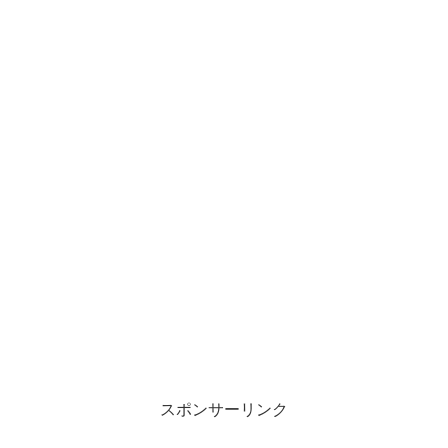
スポンサーリンク
ざっくりYouTube！APチャクラは婚