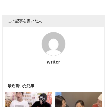
マッチングアプリをやったことないおじさん達が「
マッチ
マッチングアプリを登録するほど結婚願望が強いことを知
ングやったことある人～？
」とスタッフに聞いたところ手
っていた女性スタッフの近高Dが持ち込み企画で本気の婚活
を挙げた彼女こそが
AP入澤
。
をやることに。
この記事を書いた人
年収２，０００万
、
東京在住
、
掃除が上手な人
、様々な条
件の中応募総数はなんと
１６２人！
１７歳～５４歳までの様々な職種の結婚希望者
が集結し、
これにはAPチャクラも驚きを通り越して笑みがでるほど。
writer
マスクをしているものの、筆者も見た瞬間に「お？」と思
最近書いた記事
う程雰囲気あるスタッフさんです。
たった数分間の出演でしたが動画を見た視聴者から「
APさ