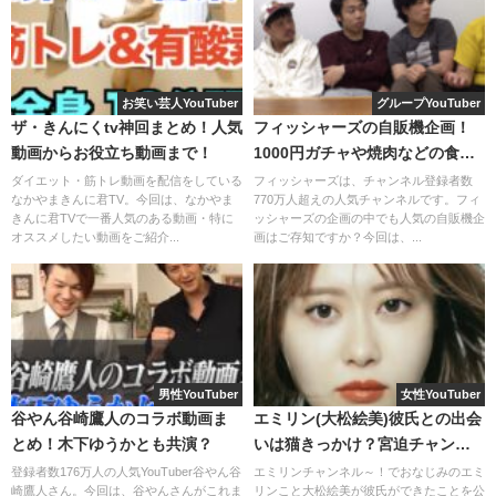
「
チャクラ
」とはサンスクリット語（古代インド・アーリ
まとめ
ア語に属する言語）で
円、車輪
を意味する言葉。
お笑い芸人YouTuber
グループYouTuber
体の各所にあるポイントから出ているエネルギーが（車輪
業界には様々なスタッフさんがいますがYouTubeチャンネ
ザ・きんにくtv神回まとめ！人気
フィッシャーズの自販機企画！
のように）巡ることでより活力がみなぎるという考え方。
ルの企画で一スタッフが婚活企画を行うのはほとんど無い
動画からお役立ち動画まで！
1000円ガチャや焼肉などの食べ
（所説あり、宗教によって異なります）
と思います。
物も！
ダイエット・筋トレ動画を配信をしている
フィッシャーズは、チャンネル登録者数
なかやまきんに君TV。今回は、なかやま
770万人超えの人気チャンネルです。フィ
チャクラが開き、整（ととの）えられる事によって
自分の
そんな中でも自分をさらけ出してMCに笑われながらも、本
きんに君TVで一番人気のある動画・特に
ッシャーズの企画の中でも人気の自販機企
オススメしたい動画をご紹介...
画はご存知ですか？今回は、...
魅力を理解し自信が付くとも言われています。
気で企画に取り組む彼女は
真面目で素敵な人
だと思いま
す。
異性との良くない出会いが多いのも「チャクラが開いてい
ない」と伝えるあたり、
神社仏閣大好き芸人小藪
ならでは
そしてそんな彼女が出演する度に終始、
心配性な父親目線
の発言ですね。
で発言していた小藪さん
もまた企画を盛り上げてくれた
MVPを贈りたい。
男性YouTuber
女性YouTuber
谷やん谷崎鷹人のコラボ動画ま
エミリン(大松絵美)彼氏との出会
とめ！木下ゆうかとも共演？
いは猫きっかけ？宮迫チャンネ
ルのアヤト君という噂は本当？
登録者数176万人の人気YouTuber谷やん谷
エミリンチャンネル～！でおなじみのエミ
崎鷹人さん。今回は、谷やんさんがこれま
リンこと大松絵美が彼氏ができたことを公