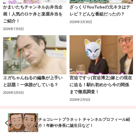
かまいたちチャンネルお弁当企
ざっくりYouTubeの元ネタはテ
恋愛ドキュメンタリーのバチェラーならぬ、
チャクラー
も
画！人気のロケ弁と楽屋弁当を
レビ？どんな番組だったの？
APチャクラ誕生！
完結編。
ご紹介！
2026年3月30日
2026年7月8日
初登場回でマッチングアプリをやってる理由が「好きな男
APチャクラが本気で選び抜いた
４人のファイナリスト
と直
性（結婚相手）を探している」と話した後に、異性に対し
接リモート面談へ。
ての「好き」という感情の持って行き方に納得がいかない
本物の婚活と思うほどまじめな質疑応答が飛び交う中、こ
小藪さんが
３０秒間のお説教
。
こにきてAPチャクラが
神戸大卒が発覚
し、全員が驚愕！
その後のやりとり（収録外）で小藪さんが「
チャクラが開
エガちゃんねるの編集が上手い
宮迫ですッ(宮迫博之)嫁との現在
いてないからや
」と発言したのがきっかけとの事。
と話題！一体誰がしている？
に迫る！馴れ初めから今の関係
まで徹底調査！
小藪さんのマジトーンのお説教に驚いていたものの、収録
2026年3月6日
2026年2月5日
後のTwitterでこんなことをツイートしています。
チョコレートプラネット チャンネルプロフィール紹
この4人のトークの流れに参加させていただいて、小
休みは一日中ゴロゴロ
していたり、別れた相手から「
もっ
介！年齢や身長に誕生日など！
籔説法受けれたの尊過ぎました😂
といい子だと思っていた
」とプライベートが垣間見える発