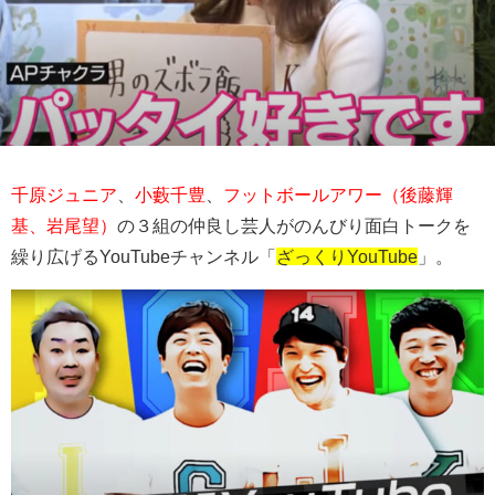
千原ジュニア
、
小藪千豊
、
フットボールアワー（後藤輝
基、岩尾望）
の３組の仲良し芸人がのんびり面白トークを
繰り広げるYouTubeチャンネル「
ざっくりYouTube
」。