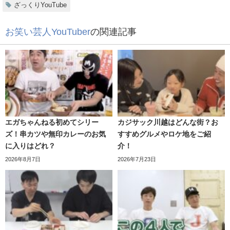
ざっくりYouTube
お笑い芸人YouTuber
の関連記事
希望者の資料がAPチャクラに手渡されいよいよ
婚活企画も
大詰め
です。
洗い物だったり片付けも苦手なようで
食器を買っていない
とも発言。
フット岩尾命名チャクラー完結編
ただ後に「きれい好き」で掃除はすると言っているのでズ
エガちゃんねる初めてシリー
カジサック川越はどんな街？お
ボラよりどちらかと言えば「
めんどくさがり
」なのかなと
ズ！串カツや無印カレーのお気
すすめグルメやロケ地をご紹
思いました。
に入りはどれ？
介！
2026年8月7日
2026年7月23日
ざっくりYouTube！AP入澤はなぜ
「チャクラ」と呼ばれるようになっ
たのか？