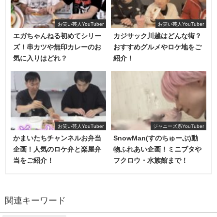
ん可愛い
」「
APさんマスクしてるけど美人じゃね？
」とか
なり話題になりました。
お笑い芸人YouTuber
お笑い芸人YouTuber
エガちゃんねる初めてシリー
カジサック川越はどんな街？
性格
ズ！串カツや無印カレーのお
おすすめグルメやロケ地をご
気に入りはどれ？
紹介！
視聴者の注目度がこれだけ見ても分るかと思います。
本人が自負するほどの「
ズボラ
」。
希望者を一部紹介していく中で最年少１７歳の「
思いを綴
＃173「APチャクラ（AP入澤）が4人に物申す！」で「
男
った文
」が披露されますがこれには
全員が絶賛！
のズボラ飯を教えて
」という企画を提案した流れで、家に
調理器具が無く
電子レンジとケトルで料理（？）
しながら
4：25～が文の紹介になります。
お笑い芸人YouTuber
ジャニーズ系YouTuber
生活していることが発覚！さすがのフット岩尾もこのツッ
かまいたちチャンネルお弁当
SnowMan(すのちゅーぶ)動
企画！人気のロケ弁と楽屋弁
物ふれあい企画！ミニブタや
コみ！
当をご紹介！
フクロウ・水族館まで！
関連キーワード