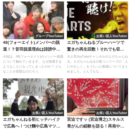
2017年11月14日 観覧車で正直な気持ちを告白「今の彼女
を泣かせたくないから」
ステータス交際中
2018年6月3日 元カノ歴(メンヘラ)紹介 「3か月程で元気
になって、他の男の元へ巣立っていく」
ステータス交際
グループYouTuber
お笑い芸人YouTuber
中
48(フォーエイト)メンバーの脱
エガちゃんねるブルーハーツで
退！？音羽脱退理由は誹謗中
驚きの再生回数！それでも収益
※一般人女性の方とは3か月以上の交際期間がありますの
傷？
はゼロってほんと？
今回は、48(フォーエイト)のメンバー脱退
大人気YouTubeチャンネルのエガちゃんね
で、交際中という判断にしています。
動画内容は、「
回しやすく
!!
運動効果も高い
!!」
と謳ったフ
について触れていきます。 なぜ脱退する
る。エガちゃんねるの歌うシリーズの「人
ようなことになってしまったのか？ どん
にやさしく」をうたった動画についてまと
ラフープを「
数十秒
」だけ回し、
前後の体重変化を見よ
なことが原因なのだろう...
めました。とんでもな...
2022年2月5日 クレーンゲーム1万円 山本さん「彼女いな
う
、というものです。
いじゃん!!」
ステータス!?!?
変化なし
の安藤なつさんに対し、
200g
増えた
デカキンさ
---------------
ん、やはり
ミステリアス
です。笑
デカキンさんの交際歴に何かあったとしたら、2018年6月
ご本人いわく、湿気が関係するようです……。
お笑い芸人YouTuber
お笑い芸人YouTuber
上旬～2022年2月上旬の間
でしょうが、
それ以上は分かり
エガちゃんねる初ヒッチハイク
宮迫ですッ (宮迫博之)スキルス
ませんでした
。
意図的なのかもしれませんが、どちらの動画でも
全く同じ
で広島へ！つけ麵や広島マツダ
胃がんの経験を語る！再発や余
服装の安藤なつさん
も
ミステリアス
です。