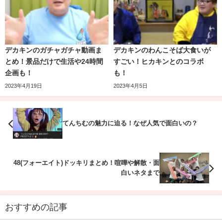
結果、
Like
であって
Love
ではありませんでした!!
フラグ回収
とはなりませんでした…
ドンマイ、デカキンさ
デカキンのガチャガチャ動画ま
デカキンのわんこそば大食いが
ん
!!
↑サムネイルも意味深に見えませんか?笑
とめ！景品だけで生活や24時間
すごい！ヒカキンとのコラボ
企画も！
も！
デカキンさん×安藤なつさんのコラボは、実
2023年4月19日
2023年4月5日
さて、話が逸れましたが、本命の一般人女性との交際歴に
は2回目!!
つながりそうな情報を、時系列順で記しておきます。
先のコラボ動画の中でも触れられていますが、二人は、以
てんちむの魅力に迫る！なぜ人気で面白いの？
---------------
前にもデカキンTVで共演していました。
2016年10月19日 デカキンもそろそろ結婚するからね!!ツ
2016年の
フラフープダイエット企画
にてコラボをしていま
48(フォーエイト)ドッキリまとめ！喧嘩や解散・面
イート
ステータス交際中
白いネタまで
す!!
2017年3月15日 バラ100本の動画 「長く付き合っている
彼女がいる」
ステータス交際中
おすすめの記事