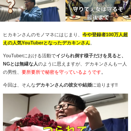
ヒカキンさんのモノマネにはじまり、
今や登録者100万人超
えの人気YouTuberとなったデカキンさん
。
YouTuberにおける活動で
イジられ倒す様子だけを見ると、
NGとは無縁な人
のように思えますが、デカキンさんも一人
の男性、
要所要所で秘密を守っているようです
。
今回は、そんな
デカキンさんの彼女や結婚
に迫ります!!