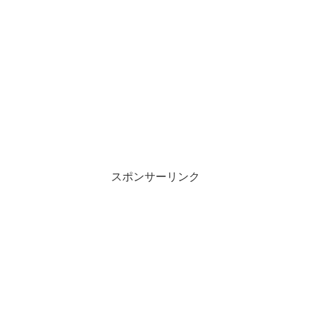
スポンサーリンク
デカキンに結婚予定はあるの？
複雑な事情を経て今のポジションに落ち着いたデカキンさ
デカキンの彼女とウワサされるのは
んですが、結婚予定はあるのでしょうか？
誰?
動画「正直な気持ちをガチ告白した結果」に
デカキンさんのイベント出演等の過去情報を調べると多数