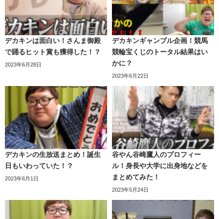
そしてそして、
お隣にいるめがねちゃんさん
がなんと
、
嫁
ピソードが面白く、調査どころじゃなくなってきます
。笑
候補
に
立候補
しているではありませんか
!?
終始、和気あいあいとした雰囲気で、過去を懐かしむよう
ピュアなデカキンさん
なら勘違いして舞い上がる
のもなん
デカキンは面白い！さんま御殿
デカキンギャンブル企画！競馬
に笑う二人。
となく分かる気がします。笑
で踊るヒット賞も獲得した！？
競輪宝くじのトータル結果はい
さらに、安藤なつさんはASMR関連の個人チャンネルを立
かに？
2023年6月28日
2023年6月22日
ち上げていますので、質問コーナーの練習の意味さえも問
われそうです。笑
しかしながら、2:10あたりからの発言で、めがねちゃんさ
んの言う「デカキンさんが好き」の意味が違うと分かりま
コメント欄でも二人の仲の良さを指摘
する声が多く
、結果
す。
として自然発生的に
彼女説が浮上した
と考えられます。
「先輩YouTuberであるデカキンさんが好きなだけであって
デカキンの生放送まとめ！誕生
谷やん谷崎鷹人のプロフィー
(中略)彼女さんがいらっしゃる、デカキンではないデカキン
日もいわっていた！？
ル！身長や大学に出身地などを
の部分は……」
まとめてみた！
2023年6月1日
2023年5月24日
話の流れを悟って
か、デカキンさんが話しを遮ります。笑