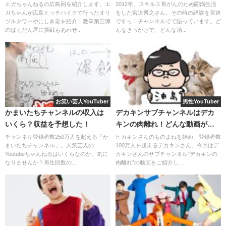
球場など行った場所まとめ！
命についても言及？
エガちゃんねるの広島回を紹介します。エ
2012年、スキルス胃がんのため闘病生活
今も同じ一般人女性の方とお付き合いしているのかもしれ
ガちゃんが広島ヒッチハイクで行ったオリ
をした宮迫博之さん。その時の経験を宮迫
ません。
案外、お似合い
なのかも?笑
ヅルタワーやにしき堂を紹介！激辛第三弾
ですっ！チャンネルでで語っています。ど
のばくだん屋に挑戦もあわせ...
んなきっかけで、どんな治...
結果、いずれの動画においても見られる
仲睦まじい様子
が、
彼女説を後押ししている要因
と思われます。
今から
半年ほど前に撮影された動画の山本さんとの会話
が、冗談ではなく本当なのであれば、デカキンさんは、ま
第2候補：めがねちゃんさん
だ
しばらく独身ライフを謳歌しそう
です。
お笑い芸人YouTuber
男性YouTuber
かまいたちチャンネルの収入は
デカキンサブチャンネルはデカ
続いての彼女候補は、YouTuber、女優、タレントの顔を持
しかしながら、「
彼女にサプライズしたら二人とも大号泣
いくら？収益を予想した！
キンの肉離れ！どんな動画があ
つ
めがねちゃん
さんです。
した」
の動画を見た方なら誰しもが、ピュアな二人の関係
る？
チャンネル登録者数250万人を超える「か
ヒカキンさんのものまねを始め、登録者数
は表立つことなく静かに紡がれており、何か報告がなされ
まいたちチャンネル」。人気芸人の
100万人を超えるデカキンさん。今回はデ
個人チャンネル名は「めがねっとわーく-
Youtubeちゃんねるはいくらなのか、気に
カキンさんのサブチャンネル”デカキンの
るまで、そっと見守り続けたい、と思うことでしょう。
なりませんか？再生回数の...
肉離れ”の動画をご紹介し...
MEGANETWORK-」です。
登録者100万人を超える有名YouTuberという立場
もあるた
相当数めがねを持っているようですが、使用するのはもっ
め、慎重に立ち回っている可能性もあります。
ぱら撮影の時とのこと。