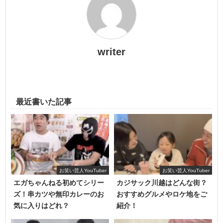
いた経歴があるのをご存じでしょうか？
その頃に築いた人間関係を大切にしてきたデカキンさん、
舞台は、デカキンさんの
体重で傾く観覧車
の中です。笑
メイプル超合金の安藤なつさんと何やら「匂わせ」的な動
writer
デカキンさんの妄想と曲解による思い違い
で、告白されて
画を撮っていました。
もいない
めがねちゃんさんを一方的に振る
という動画で
内容をチェックしていきます!!
す。笑
最近書いた記事
話の面白さも気になりますが、重要なのは、1:35あたりか
らのデカキンさんの「
今の彼女泣かしたくないから
」の発
言です。
お笑い芸人YouTuber
お笑い芸人YouTuber
エガちゃんねる初めてシリー
カジサック川越はどんな街？
ズ！串カツや無印カレーのお
おすすめグルメやロケ地をご
気に入りはどれ？
紹介！