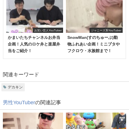
最後まで見終えてハッと気づきました。当初の目的を忘れ
ていたと……笑
とにかく面白くてあっという間に時間が過ぎてしまう
動画
お笑い芸人YouTuber
ジャニーズ系YouTuber
です!!
2016年10月19日に、こんなツイートをしていたデカキンさ
かまいたちチャンネルお弁当
SnowMan(すのちゅーぶ)動
ん!!
企画！人気のロケ弁と楽屋弁
物ふれあい企画！ミニブタや
……軌道修正します。笑
当をご紹介！
フクロウ・水族館まで！
人妻
、
安藤なつさん
が
(※当時、現在は離婚されているようです。)
自身のチャンネルを開設するにあたり、デカキンさんが先
関連キーワード
輩として、いろいろと教えようじゃないか!!という企画で
す。
デカキン
動画の途中には、人気YouTuberになるための登竜門、質問
男性YouTuber
の関連記事
コーナーのイメトレがあります。
その2問目「2人の仲良しエピソードを教えてください」が
本件と関わり深いのですが、
際限なく出てくる馴れ初めエ