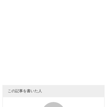
みるデカキンさんの結婚観
の検索結果が表示されますが、
デカキンさんの彼女につい
て調べようとすると
、
情報規制でもされているのか
という
この動画には、デカキンさんが「結婚」と明記しているシ
くらい、
検索候補が減少
します。
ーンが映り込んでいます。
それだけ
ミステリアスな恋愛
をしてきたのか、
誰も関心が
デカキンさん自身のツイッターの切り抜きをデカキンさん
n
……とにかく、限られた情報の中でベストな調査結果をお
自身が引用して作られた動画の中に「
結婚
」との記載が!!
届けします!!笑
※当該ツイートはもう見れなくなっています……。
さて、調べる内に、どうやら
3名の女性が何やらイイ感じの
お相手候補
として浮上してきましたので、それぞれ見てい
きたいと思います!!
この記事を書いた人
第1候補：安藤なつさん
デカキンさんは、もともと「にしやん」として芸人をして