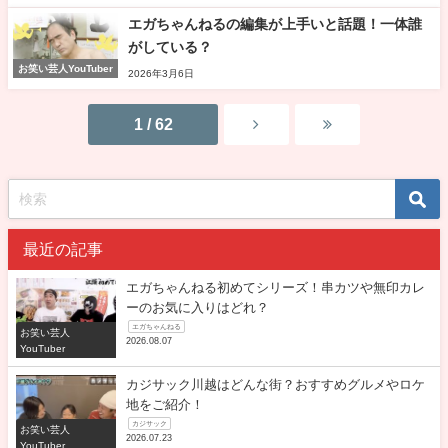
エガちゃんねるの編集が上手いと話題！一体誰
がしている？
お笑い芸人YouTuber
2026年3月6日
1 / 62
最近の記事
エガちゃんねる初めてシリーズ！串カツや無印カレ
ーのお気に入りはどれ？
エガちゃんねる
お笑い芸人
2026.08.07
YouTuber
カジサック川越はどんな街？おすすめグルメやロケ
地をご紹介！
カジサック
お笑い芸人
2026.07.23
YouTuber