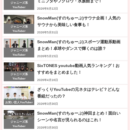
ミニブタやフクロウ・水族館まで！
ジャニーズ系
YouTuber
2026年6月12日
SnowMan(すのちゅーぶ)サウナ企画！人気の
サウナから美味しい食事も！
ジャニーズ系
YouTuber
2026年5月31日
SnowMan(すのちゅーぶ)スポーツ運動系動画
まとめ！卓球やダンスで輝くのは誰？
ジャニーズ系
YouTuber
2026年5月15日
SixTONES youtube動画人気ランキング！お
すすめをまとめました！
ジャニーズ系
YouTuber
2026年4月16日
ざっくりYouTubeの元ネタはテレビ？どんな
番組だったの？
お笑い芸人YouTuber
2026年3月30日
SnowMan(すのちゅーぶ)神回まとめ！面白い
シーンや名言が見られるのはこれ！
ジャニーズ系
YouTuber
2026年3月30日