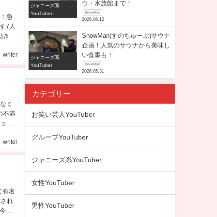
ウ・水族館まで！
ジャニーズ系
YouTuber
SnowMan
た！急
2026.06.12
す7人
SnowMan(すのちゅーぶ)サウナ
動き出
企画！人気のサウナから美味し
い食事も！
writer
ジャニーズ系
YouTuber
SnowMan
2026.05.31
カテゴリー
々なミ
の不満
お笑い芸人YouTuber
ション
グループYouTuber
writer
ジャニーズ系YouTuber
女性YouTuber
て有名
信され
男性YouTuber
今回