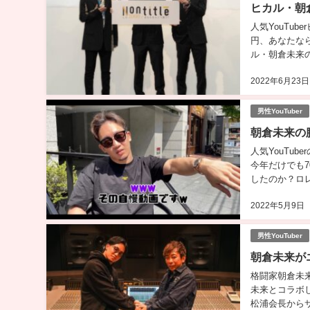
ヒカル・朝倉
人気YouTub
円、あなたな
ル・朝倉未来
リティショーは
2022年6月23日
男性YouTuber
朝倉未来の
人気YouTu
今年だけでも
したのか？ロ
での爆買いまで
2022年5月9日
男性YouTuber
朝倉未来が
格闘家朝倉未
未来とコラボ
松浦会長から