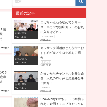
最近の記事
エガちゃんねる初めてシリー
ズ！串カツや無印カレーのお気
た！前
に入りはどれ？
お笑い芸人
登
YouTuber
エガちゃんねる
う
2026.08.07
カジサック川越はどんな街？お
writer
すすめグルメやロケ地をご紹
介！
お笑い芸人
YouTuber
カジサック
2026.07.23
恋の予
かまいたちチャンネルお弁当企
喧嘩
画！人気のロケ弁と楽屋弁当を
来は
ご紹介！
お笑い芸人
YouTuber
かまいたち
writer
2026.07.08
SnowMan(すのちゅーぶ)動物ふ
れあい企画！ミニブタやフクロ