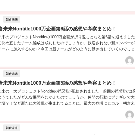
朝倉未来
未来Nontitle1000万企画第6話の感想や考察まとめ！
来のプロジェクトNontitleの1000万企画が折り返しとなる第6話を迎えまし
て決め直したチーム編成は成功したのでしょうか。歓迎されない新メンバーが
チームに加入するのか？今回は新チームがどのように動き出していくのでしょ
未来の感想とともにNontitleの...
朝倉未来
未来Nontitle1000万企画第5話の感想や考察まとめ！
来の一大プロジェクトNontitleの第5話が配信されました！前回の第4話では
ようでしたがどんな展開をむかえたのでしょうか。仲間の行動にブチギレで大
崩壊？！など新たに大波乱が生まれてることに。最大の危機にヒカル・朝倉未
ょうか？内容や感想をまとめてみました...
朝倉未来