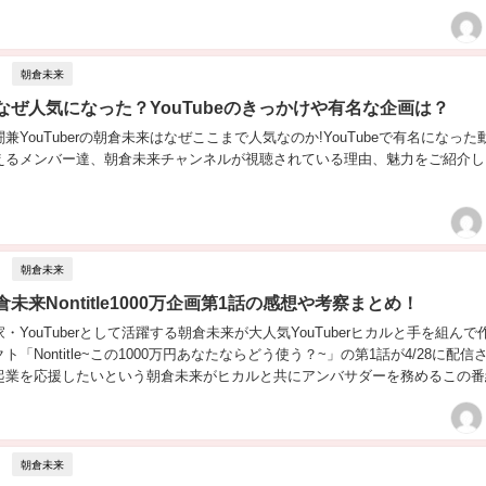
の予想が的中？...
朝倉未来
なぜ人気になった？YouTubeのきっかけや有名な企画は？
兼YouTuberの朝倉未来はなぜここまで人気なのか!YouTubeで有名になった
えるメンバー達、朝倉未来チャンネルが視聴されている理由、魅力をご紹介し
朝倉未来
未来Nontitle1000万企画第1話の感想や考察まとめ！
・YouTuberとして活躍する朝倉未来が大人気YouTuberヒカルと手を組んで
「Nontitle~この1000万円あなたならどう使う？~」の第1話が4/28に配信
起業を応援したいという朝倉未来がヒカルと共にアンバサダーを務めるこの番
対面から喧嘩...
朝倉未来