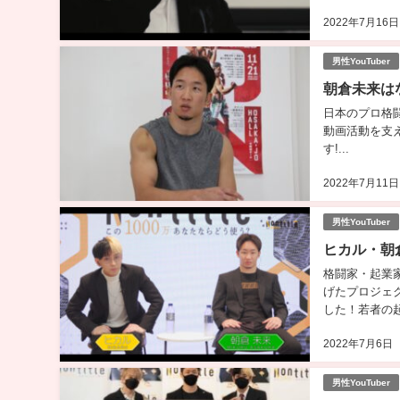
も涙あり？朝倉
2022年7月16日
男性YouTuber
朝倉未来は
日本のプロ格闘
動画活動を支
す!...
2022年7月11日
男性YouTuber
ヒカル・朝倉
格闘家・起業家
げたプロジェクト
した！若者の
恋愛もあり？初
2022年7月6日
男性YouTuber