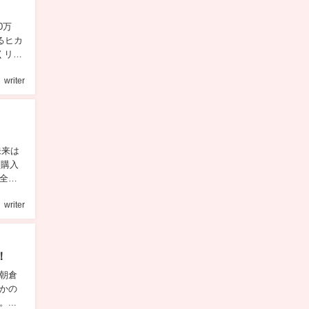
0万
るヒカ
くリア
writer
未来は
を購入
全員
writer
！
朝倉
かの
..