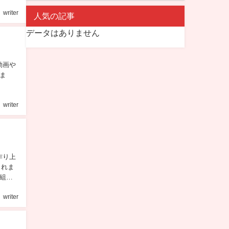
writer
人気の記事
データはありません
動画や
ま
writer
作り上
されま
組。
writer