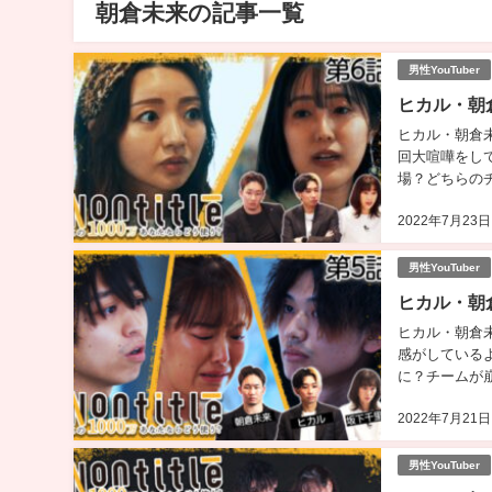
朝倉未来の記事一覧
男性YouTuber
ヒカル・朝倉
ヒカル・朝倉未
回大喧嘩をし
場？どちらの
か！ヒカル・朝倉
2022年7月23日
男性YouTuber
ヒカル・朝倉
ヒカル・朝倉未
感がしている
に？チームが
何を思うのでし
2022年7月21日
男性YouTuber