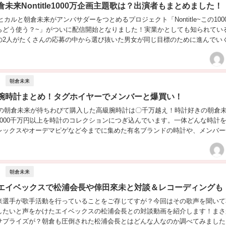
未来Nontitle1000万企画主題歌は？出演者もまとめました！
erヒカルと朝倉未来がアンバサダーをつとめるプロジェクト「Nontitle~この100
らどう使う？~」がついに配信開始となりました！実業かとしても知られてい
の2人がたくさんの応募の中から選び抜いた男女が同じ目標のために進んでい
どんなメンバーで行われる...
朝倉未来
腕時計まとめ！タグホイヤーでメンバーと爆買い！
berの朝倉未来が待ちわびて購入した高級腕時計は〇千万越え！時計好きの朝倉
7000千万円以上を時計のコレクションにつぎ込んでいます。一体どんな時計
レックスやオーデマピゲなど今までに集めた有名ブランドの時計や、メンバー
朝倉未来の時計事情をまとめました！...
朝倉未来
エイベックスで松浦会長や倖田來未と対談＆レコーディングも
来選手が歌手活動を行っていることをご存じてすが？今回はその歌声を聞いて
したいと声をかけたエイベックスの松浦会長との対談動画を紹介します！まさ
サプライズが？朝倉も圧倒された松浦会長とはどんな人なのか調べてみました。.