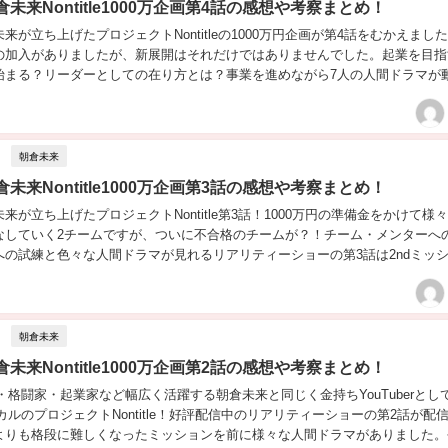
未来Nontitle1000万企画第4話の感想や考察まとめ！
来が立ち上げたプロジェクトNontitleの1000万円企画が第4話をむかえまし
の加入がありましたが、新展開はそれだけではありませんでした。起業を目指
始まる？リーダーとしての在り方とは？事業を進めながら7人の人間ドラマが
朝倉未来
未来Nontitle1000万企画第3話の感想や考察まとめ！
来が立ち上げたプロジェクトNontitle第3話！1000万円の準備金をかけて様
なしていく2チームですが、ついに不合格のチームが？！チーム・メンターへ
への試練と色々な人間ドラマが見れるリアリティーショーの第3話は2ndミッ
れます！...
朝倉未来
未来Nontitle1000万企画第2話の感想や考察まとめ！
ber・格闘家・起業家など幅広く活躍する朝倉未来と同じく金持ちYouTuberとし
erヒカルのプロジェクトNontitle！好評配信中のリアリティーショーの第2話が配
よりも格段に難しくなったミッションを前に様々な人間ドラマがありました。