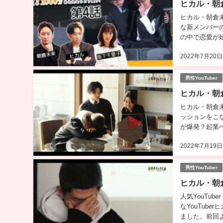
ヒカル・朝倉
ヒカル・朝倉未
な新メンバー
の中で恋愛が
します！...
2022年7月20日
男性YouTuber
ヒカル・朝倉
ヒカル・朝倉未
ッションをこ
が爆発？起業
の合否が発表さ
2022年7月19日
男性YouTuber
ヒカル・朝倉
人気YouTu
なYouTub
ました。前回