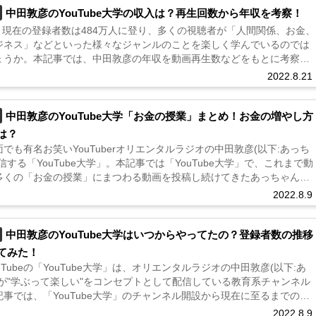
中田敦彦のYouTube大学の収入は？再生回数から年収を考察！
8月現在の登録者数は484万人に登り、多くの視聴者が「人間関係、お金、
ジネス」などといった様々なジャンルのことを楽しく学んでいるのでは
ょうか。本記事では、中田敦彦の年収を動画再生数などをもとに考察し
...
2022.8.21
中田敦彦のYouTube大学「お金の授業」まとめ！お金の増やし方
は？
でも有名お笑いYouTuberオリエンタルラジオの中田敦彦(以下:あっち
信する「YouTube大学」。本記事では「YouTube大学」で、これまで動
多くの「お金の授業」にまつわる動画を投稿し続けてきたあっちゃんが
適な資産運用についてまとめた記事です。...
2022.8.9
中田敦彦のYouTube大学はいつからやってたの？登録者数の推移
てみた！
uTubeの「YouTube大学」は、オリエンタルラジオの中田敦彦(以下:あ
)が"学ぶって楽しい"をコンセプトとして配信している教育系チャンネル
事では、「YouTube大学」のチャンネル開設から現在に至るまでのエ
、登録者数の推移についてまとめています。...
2022.8.9