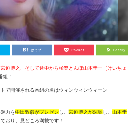
r
はてブ
Pocket
Feedly
、宮迫博之、そして途中から極楽とんぼ山本圭一（けいちょ
e番組！
ットで開催される番組の名は
ウィンウィンウィーン
の魅力を
中田敦彦がプレゼン
し、
宮迫博之が深堀
し、
山本圭
てており、見どころ満載です！