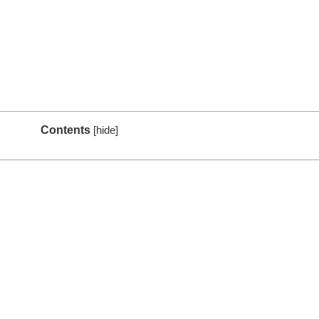
Contents
[
hide
]