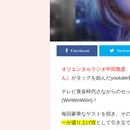
Facebook
Twitte
オリエンタルラジオ中田敦彦
ん）
がタッグを組んだyoutub
テレビ黄金時代さながらのセ
(WinWinWiiin)！
毎回豪華なゲストを招き、そ
一が盛り上げ役
として引き立