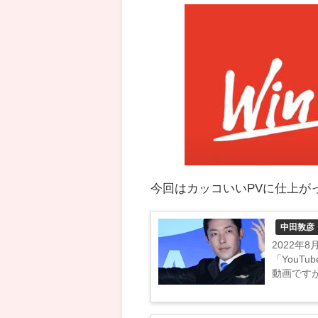
今回はカッコいいPVに仕上が
中田敦彦
2022年
「YouT
動画ですが
学」が炎