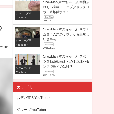
SnowMan(すのちゅーぶ)動物ふ
れあい企画！ミニブタやフクロ
ウ・水族館まで！
ジャニーズ系
YouTuber
SnowMan
2026.06.12
の
SnowMan(すのちゅーぶ)サウナ
企画！人気のサウナから美味し
い食事も！
ジャニーズ系
YouTuber
SnowMan
writer
2026.05.31
SnowMan(すのちゅーぶ)スポー
ツ運動系動画まとめ！卓球やダ
ンスで輝くのは誰？
ジャニーズ系
YouTuber
SnowMan
2026.05.15
カテゴリー
お笑い芸人YouTuber
グループYouTuber