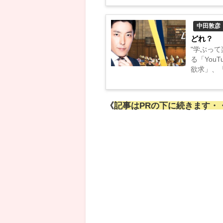
中田敦彦
どれ？
"学ぶっ
る「You
欲求」、
ジャンル
《
記事はPRの下に続きます・