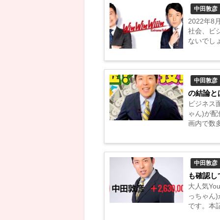
中田敦彦
2022年
社会、ビ
ないでし
ていきます。
中田敦彦
の結論と
ビジネス面
ゃん)が配
画内で数
考察する最
中田敦彦
も確認し
大人気Yo
っちゃん
です。本記
ピソードや