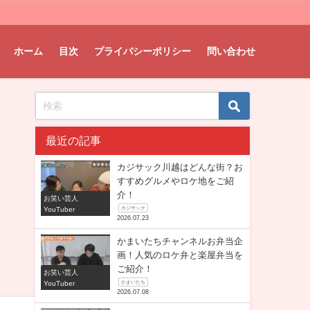
ホーム
目次
プライバシーポリシー
問い合わせ
最近の記事
カジサック川越はどんな街？お
すすめグルメやロケ地をご紹
介！
お笑い芸人
YouTuber
カジサック
2026.07.23
かまいたちチャンネルお弁当企
画！人気のロケ弁と楽屋弁当を
ご紹介！
お笑い芸人
YouTuber
かまいたち
2026.07.08