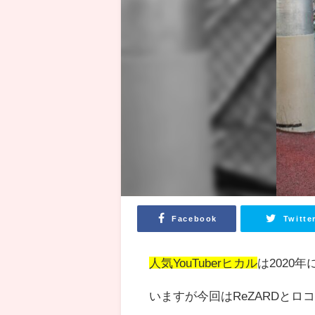
Facebook
Twitte
人気YouTuberヒカル
は2020年
いますが今回はReZARDと