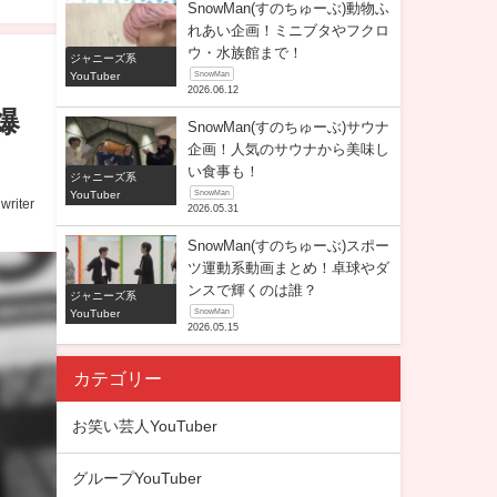
SnowMan(すのちゅーぶ)動物ふ
れあい企画！ミニブタやフクロ
ウ・水族館まで！
ジャニーズ系
YouTuber
SnowMan
2026.06.12
爆
SnowMan(すのちゅーぶ)サウナ
企画！人気のサウナから美味し
い食事も！
ジャニーズ系
YouTuber
SnowMan
writer
2026.05.31
SnowMan(すのちゅーぶ)スポー
ツ運動系動画まとめ！卓球やダ
ンスで輝くのは誰？
ジャニーズ系
YouTuber
SnowMan
2026.05.15
カテゴリー
お笑い芸人YouTuber
グループYouTuber