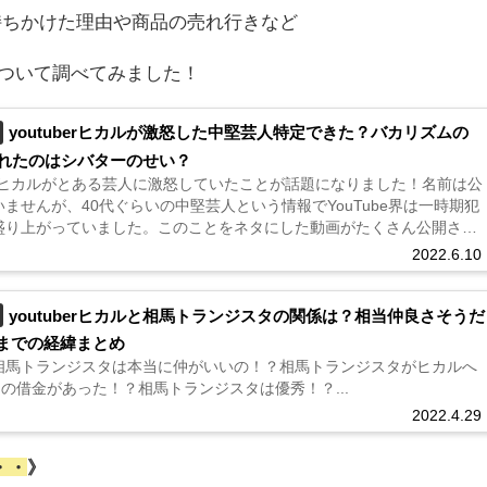
持ちかけた理由や商品の売れ行きなど
ついて調べてみました！
youtuberヒカルが激怒した中堅芸人特定できた？バカリズムの
荒れたのはシバターのせい？
berヒカルがとある芸人に激怒していたことが話題になりました！名前は公
ませんが、40代ぐらいの中堅芸人という情報でYouTube界は一時期犯
盛り上がっていました。このことをネタにした動画がたくさん公開され
リズムのSNSが大荒れ？原因はシバターだった？自分でだと名...
2022.6.10
youtuberヒカルと相馬トランジスタの関係は？相当仲良さそうだ
までの経緯まとめ
相馬トランジスタは本当に仲がいいの！？相馬トランジスタがヒカルへ
もの借金があった！？相馬トランジスタは優秀！？...
2022.4.29
・・
》