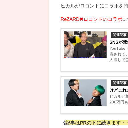
ヒカルがロコンドにコラボを
ReZARD✖ロコンドのコラボ
に
関連記事
SNSが
YouTu
表されてい
人捜しで
る中でバカ
関連記事
けどこれ
ヒカルと
200万円
《
記事はPRの下に続きます・