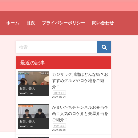
ホーム
目次
プライバシーポリシー
問い合わせ
最近の記事
カジサック川越はどんな街？お
すすめグルメやロケ地をご紹
介！
お笑い芸人
YouTuber
カジサック
2026.07.23
かまいたちチャンネルお弁当企
画！人気のロケ弁と楽屋弁当を
ご紹介！
お笑い芸人
YouTuber
かまいたち
2026.07.08