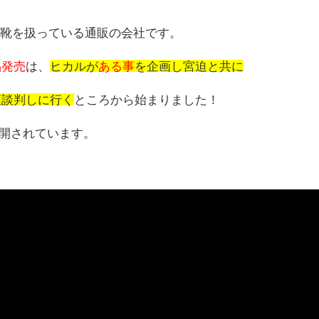
は靴を扱っている通販の会社です。
品発売
は、
ヒカルが
ある事
を企画し宮迫と共に
直談判しに行く
ところから始まりました！
が公開されています。