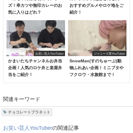
ズ！串カツや無印カレーのお
おすすめグルメやロケ地をご
チョコレートプラネットの松尾さんは、｢
IKKOさんのモノ
気に入りはどれ？
紹介！
マネの人だ！
｣で覚えている人も多いのではないでしょう
か。
お笑い芸人YouTuber
ジャニーズ系YouTuber
かまいたちチャンネルお弁当
SnowMan(すのちゅーぶ)動
企画！人気のロケ弁と楽屋弁
物ふれあい企画！ミニブタや
当をご紹介！
フクロウ・水族館まで！
関連キーワード
チョコレートプラネットの面白担当の松尾さんは、IKOKO
チョコレートプラネット
のモノマネの他にも
坂上忍や梅沢富美男のモノマネ
もして
お笑い芸人YouTuber
の関連記事
いて、最近ではフジテレビの新しいカギという番組でバチ