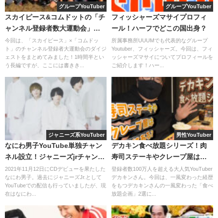
グループYouTuber
グループYouTuber
中毒性もあります。
スカイピース&コムドットの「チ
フィッシャーズマサイプロフィ
ャンネル登録者数大運動会」ダ
ール！ハーフでどこの国出身？
センスを感じるネタの数々は幼少期に秘密
イジェストでまとめました！
今回は、「スカイピース」×「コムドッ
所属事務所UUUMでも代表的なグループ
ト」のチャンネル登録者大運動会のダイジ
Youtuber、フィッシャーズ。今回は、フィ
が!? 長田庄平
ェストをまとめてみました！1時間半とい
ッシャーズマサイについてプロフィールを
う長編ですが、ここには書きき...
ご紹介します！ハー...
ジャニーズ系YouTuber
男性YouTuber
なにわ男子YouTube単独チャン
デカキン食べ放題シリーズ！肉
ネル設立！ジャニーズjrチャンネ
寿司ステーキやクレープ屋はど
ルから独立した理由は？
こにある？
2021年11月12日にCDデビューを果たした
登録者数100万人を超える大人気YouTuber
なにわ男子。過去にジャニーズJr.として
デカキンさん。今回は、一風変わった経歴
YouTubeでの配信も行っていましたが、現
をもつデカキンさんの一風変わった「食べ
在はなにわ...
放題企画」2選に...