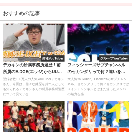
ラボ曲『STAY（ステイ）』に合わせて踊ってみた動画など
で観た方も多いのではないでしょうか。
おすすめの記事
男性YouTuber
グループYouTuber
デカキンの所属事務所遍歴！前
フィッシャーズサブチャンネル
所属のE-DGE(エッジ)からUUUM
のセカンダリって何？違いを調
に移ったのは何故？
べてみた！
登録者数106万人の人気YouTuberデカキン
大人気YouYuber、Fischer’sのサブチャン
さん。今回は、様々な経歴を持つ人として
ネル、セカンダリって何？セカンダリでは
も知られるデカキンさんの所属事務所遍歴
メインチャンネルとはまた違ったメンバー
について見ていき...
の魅力を感...
女優の天海祐希さん
も松尾さんのレゲエのファンだと公言
もしています。
リズミカルかつコミカルなそのダンスは何度も観たくなる