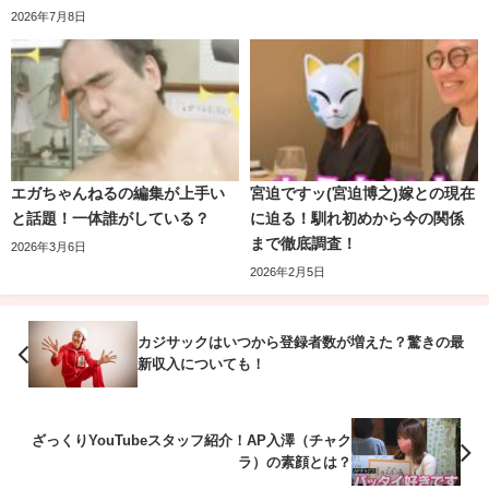
2026年7月8日
エガちゃんねるの編集が上手い
宮迫ですッ(宮迫博之)嫁との現在
と話題！一体誰がしている？
に迫る！馴れ初めから今の関係
まで徹底調査！
2026年3月6日
2026年2月5日
2020年6月20日に生まれたお子さんが1人います。
お子さんについては、ヒルナンデスで松尾さんが生まれた
カジサックはいつから登録者数が増えた？驚きの最
お子さんを抱きしめている様子が放送された以外は多くは
新収入についても！
語られていません。
また、松尾さんの趣味であるレゲエダンスは、LINE MUSIC
ざっくりYouTubeスタッフ紹介！AP入澤（チャク
のCMや
ザ・キッド・ラロイとジャスティン・ビーバーのコ
ラ）の素顔とは？