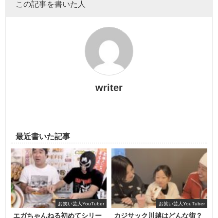
この記事を書いた人
生年月日：1982年08月18日(39歳)
writer
身長：169cm
体重： 77kg
最近書いた記事
血液型：O型
出身地：神奈川県
趣味：バスケットボール・音楽（レゲエ）・サッカー
お笑い芸人YouTuber
お笑い芸人YouTuber
エガちゃんねる初めてシリー
カジサック川越はどんな街？