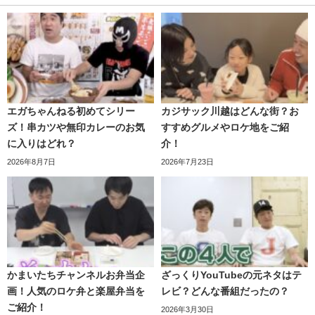
ェラーのオマージュコントで
バチェ田バチェ男という役を
演じたりみちょぱのモノマネ
などもしています。
見た目が若く見える分39歳という年齢に驚きを感じます
が、実は結婚もしていて、お子さんもいるのです。
エガちゃんねる初めてシリー
カジサック川越はどんな街？お
ズ！串カツや無印カレーのお気
すすめグルメやロケ地をご紹
西麻布で開催されたカリスマ美容師の誕生日パーティーで
に入りはどれ？
介！
の出会いが交際に繋がり
、2018年5月20日に自身のTwitter
2026年8月7日
2026年7月23日
アカウントで突如結婚を発表。
コロナ禍で美容院に行けない松尾さんの髪を奥様がバリカ
ンで剃り上げたもののアタッチメントをつけるのを忘れ、
丸坊主にしてしまったエピソードは微笑ましい限りです。
かまいたちチャンネルお弁当企
ざっくりYouTubeの元ネタはテ
画！人気のロケ弁と楽屋弁当を
レビ？どんな番組だったの？
ご紹介！
2026年3月30日