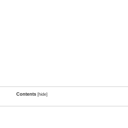
Contents
[
hide
]