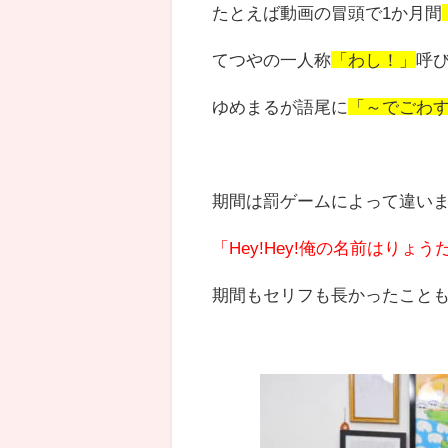
たとえば動画の冒頭で1か月間
てつやの一人称
「わし！」
呼
ゆめまるが語尾に
「～でごわ
期間は罰ゲームによって違いま
「Hey!Hey!俺の名前はりょうだぜ
期間もセリフも長かったこと