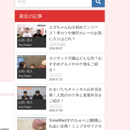
最近の記事
エガちゃんねる初めてシリー
ズ！串カツや無印カレーのお気
に入りはどれ？
お笑い芸人
YouTuber
エガちゃんねる
2026.08.07
カジサック川越はどんな街？お
すすめグルメやロケ地をご紹
介！
お笑い芸人
YouTuber
カジサック
2026.07.23
かまいたちチャンネルお弁当企
画！人気のロケ弁と楽屋弁当を
ご紹介！
お笑い芸人
YouTuber
かまいたち
2026.07.08
SnowMan(すのちゅーぶ)動物ふ
れあい企画！ミニブタやフクロ
writer