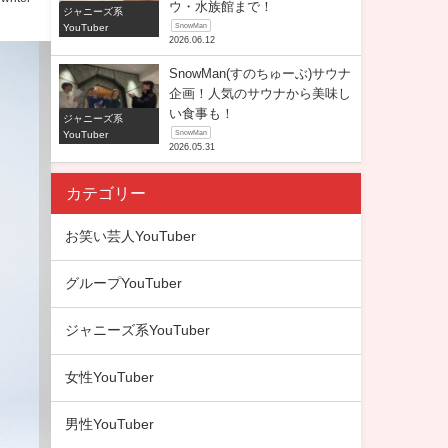
ウ・水族館まで！
ジャニーズ系
YouTuber
SnowMan
2026.06.12
SnowMan(すのちゅーぶ)サウナ
企画！人気のサウナから美味し
い食事も！
ジャニーズ系
YouTuber
SnowMan
2026.05.31
カテゴリー
お笑い芸人YouTuber
グループYouTuber
ジャニーズ系YouTuber
女性YouTuber
男性YouTuber