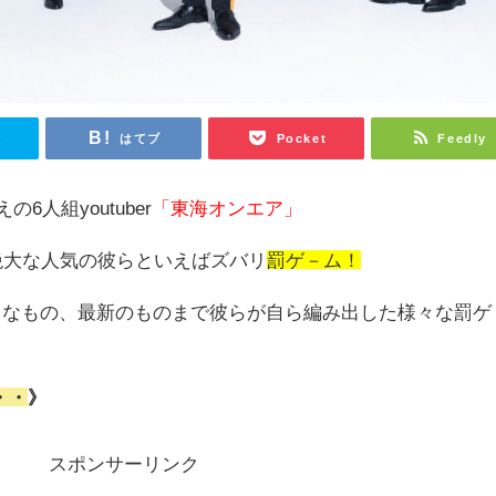
r
はてブ
Pocket
Feedly
6人組youtuber
「
東海オンエア」
絶大な人気の彼らといえばズバリ
罰ゲ
－ム！
？なもの、最新のものまで彼らが自ら編み出した様々な罰ゲ
・・
》
スポンサーリンク