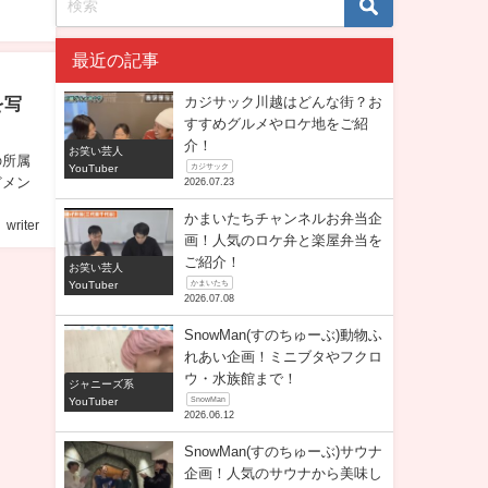
最近の記事
を写
カジサック川越はどんな街？お
すすめグルメやロケ地をご紹
介！
お笑い芸人
の所属
YouTuber
カジサック
どメン
2026.07.23
かまいたちチャンネルお弁当企
writer
画！人気のロケ弁と楽屋弁当を
ご紹介！
お笑い芸人
YouTuber
かまいたち
2026.07.08
SnowMan(すのちゅーぶ)動物ふ
れあい企画！ミニブタやフクロ
ウ・水族館まで！
ジャニーズ系
YouTuber
SnowMan
2026.06.12
SnowMan(すのちゅーぶ)サウナ
企画！人気のサウナから美味し