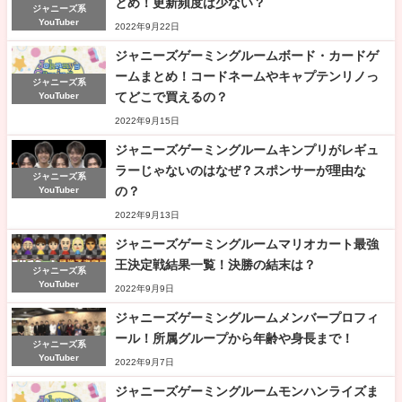
とめ！更新頻度は少ない？
ジャニーズ系
YouTuber
2022年9月22日
ジャニーズゲーミングルームボード・カードゲ
ームまとめ！コードネームやキャプテンリノっ
ジャニーズ系
てどこで買えるの？
YouTuber
2022年9月15日
ジャニーズゲーミングルームキンプリがレギュ
ラーじゃないのはなぜ？スポンサーが理由な
ジャニーズ系
の？
YouTuber
2022年9月13日
ジャニーズゲーミングルームマリオカート最強
王決定戦結果一覧！決勝の結末は？
ジャニーズ系
YouTuber
2022年9月9日
ジャニーズゲーミングルームメンバープロフィ
ール！所属グループから年齢や身長まで！
ジャニーズ系
YouTuber
2022年9月7日
ジャニーズゲーミングルームモンハンライズま