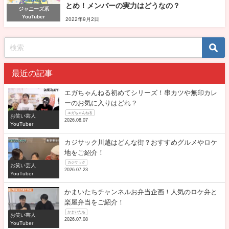
とめ！メンバーの実力はどうなの？
ジャニーズ系
YouTuber
2022年9月2日
最近の記事
エガちゃんねる初めてシリーズ！串カツや無印カレ
ーのお気に入りはどれ？
エガちゃんねる
お笑い芸人
2026.08.07
YouTuber
カジサック川越はどんな街？おすすめグルメやロケ
地をご紹介！
カジサック
お笑い芸人
2026.07.23
YouTuber
かまいたちチャンネルお弁当企画！人気のロケ弁と
楽屋弁当をご紹介！
かまいたち
お笑い芸人
2026.07.08
YouTuber