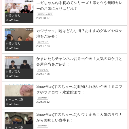
エガちゃんねる初めてシリーズ！串カツや無印カレ
ーのお気に入りはどれ？
エガちゃんねる
お笑い芸人
2026.08.07
YouTuber
カジサック川越はどんな街？おすすめグルメやロケ
地をご紹介！
カジサック
お笑い芸人
2026.07.23
YouTuber
かまいたちチャンネルお弁当企画！人気のロケ弁と
楽屋弁当をご紹介！
かまいたち
お笑い芸人
2026.07.08
YouTuber
SnowMan(すのちゅーぶ)動物ふれあい企画！ミニブ
タやフクロウ・水族館まで！
SnowMan
ジャニーズ系
2026.06.12
YouTuber
SnowMan(すのちゅーぶ)サウナ企画！人気のサウナ
から美味しい食事も！
SnowMan
ジャニーズ系