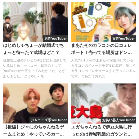
男性YouTuber
女性YouTuber
はじめしゃちょーが結婚式でち
まあたそのカラコンの口コミレ
ょっと待った？式場はどこ？
ポート！売ってる場所はドン
キ？
現在地上波のテレビCMなどにも出演して
人気YouTuberのまあたそが愛用している
いるはじめしゃちょー！日本のトップ
カラコンのイメージモデルに就任！新しく
YouTuberが一度やってみたかったことが
カラコンのプロデュースまで行っているん
ありました。はじめしゃち...
です。まあたそお気に...
こちらの動画は2021年12月1日に投稿されました。
大人気YouTuber”コムドット”
とのコラボ動画で、
テオさん
が司会者となり「
1人ずづ本気で演技をしていき、ニヤけて
ジャニーズ系YouTuber
お笑い芸人YouTuber
しまった時点で演技終了
」という内容です。
【後編】ジャにのちゃんねるゲ
エガちゃんねるで伊豆大島に行
ームまとめ！やっているカード
ったのは赤城乳業のガツンとい