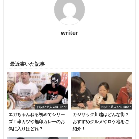
ん
は
笑いのツボが浅い
みたいでちょっとしたことでも笑っ
てしまっている姿がとても面白いです。
動画の長さが
6分弱
と最近の動画と比べると短くすぐに見終
writer
わるので、時間がないけどスカイピースの動画を観たい、
笑いたい！というときにも見ていただきたいです♪
最近書いた記事
過去一で笑った絶対に笑ってはいけないシリ
ーズ
お笑い芸人YouTuber
お笑い芸人YouTuber
エガちゃんねる初めてシリー
カジサック川越はどんな街？
ズ！串カツや無印カレーのお
おすすめグルメやロケ地をご
気に入りはどれ？
紹介！