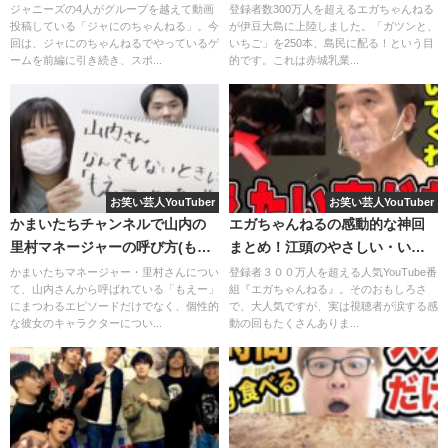
一緒に演技をしてくれる
女優さん
がとても
綺麗な方
で、
ス
ゲームが気になる！
ちごのため？詳しく調べてみ
ジャニーズの4人がグループを越えて動画
登録者数300万人を超えるエガちゃんねる
投稿している「ジャにのちゃんねる」。今
が伊豆大島に上陸しました。「ガツンと、
た！
カイピースの☆イニ☆(じん)さん
も
コムドットのメンバー
も
回は、ジャにのちゃんねるでやっているゲ
いちご」を250本、島民に配る！という目
緊張
しているのが画面越しにも伝わってきます。
ームを前編に引き続き、スポ...
的です。これは赤城乳業...
また、
スカイピースとコムドットの仲の良さもとても伝わ
ってくる
ような動画でした。
視聴者からは「
本気で緊張している姿が見られるのがうれ
しい
」「
照れているのがかわいい
」とスカイピース、コム
お笑い芸人YouTuber
お笑い芸人YouTuber
かまいたちチャンネルで山内の
エガちゃんねるの感動的な神回
ドットを称賛する声とともに「
女優さんが可愛すぎる
」
里村マネージャーの呼び方(も
まとめ！江頭のやさしい・いい
「
女優さん演技うますぎる
」など女優の方を褒め称える声
え〜)が話題！
人エピソードも！
かまいたちマネージャー・里村さんについ
登録者３００万人を超える人気YouTube番
が多く寄せられていました。
て、山内さんから呼ばれている「もえー」
組『エガちゃんねる』。そのおもしろさ
にまつわるエピソードだけでなく、個性的
で、大人気ですが、実は視聴者が涙する感
な彼女のキャラクターについ...
動の回もたくさんありま...
【大爆笑】深夜テンションで笑ってはいけな
いやったら腹筋終わったwwwww