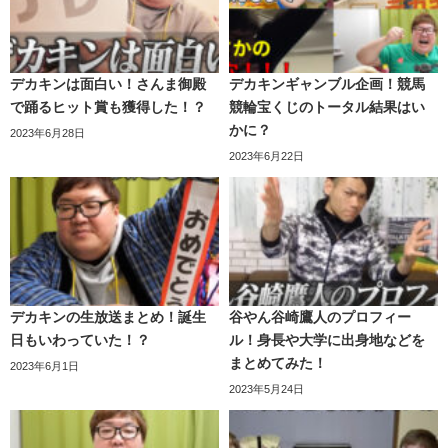
は「
ほっこりする
」という言葉を多く寄せられていまし
た。
デカキンは面白い！さんま御殿
デカキンギャンブル企画！競馬
絶対に笑ってはいけないオリジナル神経衰弱
で踊るヒット賞も獲得した！？
競輪宝くじのトータル結果はい
かに？
がおもしろすぎたwwwww
2023年6月28日
2023年6月22日
デカキンの生放送まとめ！誕生
谷やん谷崎鷹人のプロフィー
日もいわっていた！？
ル！身長や大学に出身地などを
まとめてみた！
2023年6月1日
2023年5月24日