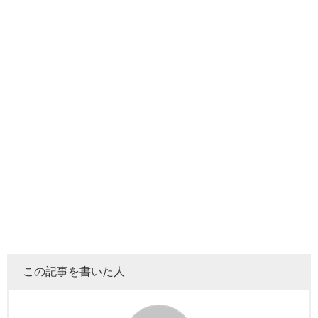
をいくつかご紹介していきます！
絶対に笑ってはいけないババ抜きwwwww
この記事を書いた人
こちらの動画は2017年5月28日の投稿されました。
笑わずにババ抜きをする
という内容ですが、昔から
テオさ