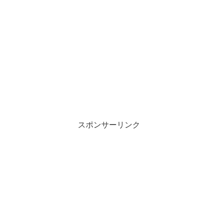
スポンサーリンク
スカイピース絶対に笑ってはいけな
い動画
ここからスカイピースの笑ってはいけないシリーズの動画