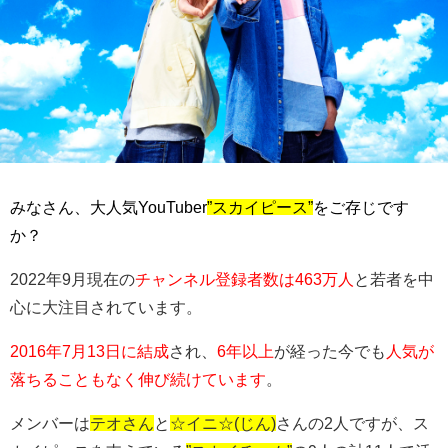
みなさん、大人気YouTuber
”スカイピース”
をご存じです
か？
2022年9月現在の
チャンネル登録者数は463万人
と若者を中
心に大注目されています。
2016年7月13日に結成
され、
6年以上
が経った今でも
人気が
落ちることもなく伸び続けています
。
メンバーは
テオさん
と
☆イニ☆(じん)
さんの2人ですが、ス