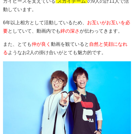
カイピースを支えている
”スカイチーム”
の9人の計11人で活
動しています。
6年以上相方として活動しているため、
お互いがお互いを必
要
としていて、動画内でも
絆の深さ
が伝わってきます。
また、とても
仲が良く
動画を観ていると
自然と笑顔になれ
る
ようなお2人の掛け合いがとても魅力的です。