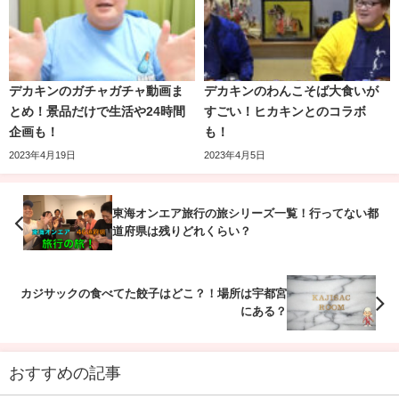
こちらの動画は2017年10月28日に投稿されました。
”
笑わずに神経衰弱をする
”という内容ですが、「オリジナ
ル」とあるように
自分たちの写真
を使用し、神経衰弱をし
ていきます。
デカキンのガチャガチャ動画ま
デカキンのわんこそば大食いが
とめ！景品だけで生活や24時間
すごい！ヒカキンとのコラボ
2人の過去の写真や面白い写真だけではなく、ほかのクリエ
企画も！
も！
イターの方の写真まであります。
2023年4月19日
2023年4月5日
笑いをこらえている2人もとても面白くて、
動画を観ている
東海オンエア旅行の旅シリーズ一覧！行ってない都
と自分も参加しているような気分になる
ほど楽しい動画に
道府県は残りどれくらい？
なっています。
視聴者からは「
2人が笑っているとつられてわらってしま
カジサックの食べてた餃子はどこ？！場所は宇都宮
う
」という声が多く寄せられていました。
にある？
【キスシーン】絶対に笑ってはいけないガチ
おすすめの記事
演技がおもろすぎたwwwww【コムドット】