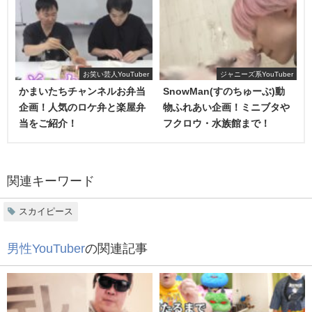
お笑い芸人YouTuber
ジャニーズ系YouTuber
こちらの動画は2017年6月3日に投稿されました。
かまいたちチャンネルお弁当
SnowMan(すのちゅーぶ)動
企画！人気のロケ弁と楽屋弁
物ふれあい企画！ミニブタや
「笑ってがいけない旗上げ」という内容で、「
1人が指示を
当をご紹介！
フクロウ・水族館まで！
出し、もう1人が旗上げをする
」というのを交代で行い、そ
れと同時に「
笑ってはいけない
」というのも追加されたゲ
ームです。
関連キーワード
一見簡単そうに見える旗上げですが、お2人を見ていると難
スカイピース
しいのでは？と思いますよね。
男性YouTuber
の関連記事
旗上げをする側だけでなく、指示を出す側も難しいことが
伝わってきます。
間違えただけでも笑ったりしてしまう2人の姿に視聴者から