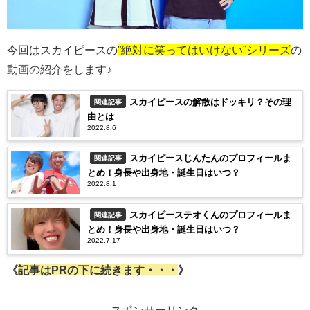
今回はスカイピースの
”絶対に笑ってはいけない”シリーズ
の
動画の紹介をします♪
スカイピースの解散はドッキリ？その理
関連記事
由とは
2022.8.6
スカイピースじんたんのプロフィールま
関連記事
とめ！身長や出身地・誕生日はいつ？
2022.8.1
スカイピーステオくんのプロフィールま
関連記事
とめ！身長や出身地・誕生日はいつ？
2022.7.17
《
記事はPRの下に続きます・・・
》
スポンサーリンク