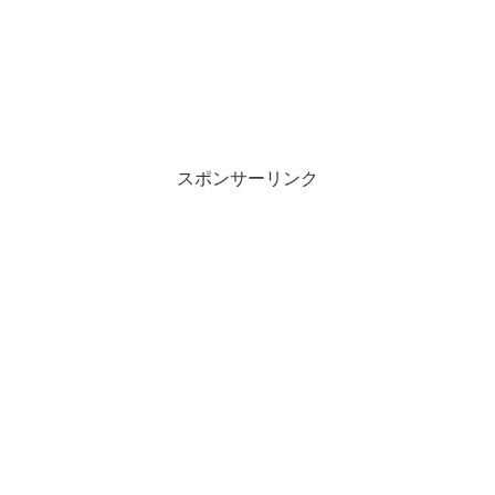
スポンサーリンク
狩野英孝 EIKO!GO!!は、どんな動画
があるの？
ゲーム配信
やはり狩野英孝EIKO!GO!!で有名なのは、ゲーム配信だと思
います。