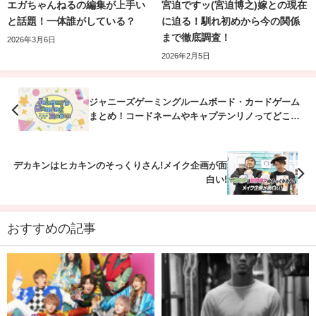
今回は、各ジャンル毎に再生回数の多い動画をピックアッ
エガちゃんねるの編集が上手い
宮迫ですッ(宮迫博之)嫁との現在
と話題！一体誰がしている？
に迫る！馴れ初めから今の関係
プしてみました。
まで徹底調査！
2026年3月6日
2026年2月5日
ゲーム配信部門１位：【#1】狩野英孝デッド
バイデイライト神プレイ集【勝手に斧振らな
ジャニーズゲーミングルームボード・カードゲーム
まとめ！コードネームやキャプテンリノってどこで
いで】
買えるの？
この動画は、2020年4月16日に公開されていて288万回以上
デカキンはヒカキンのそっくりさん!メイク企画が面
視聴されています。
白い!
2020年7月8日の
【#1】EIKOがデトロイトビカムヒューマ
おすすめの記事
ンを生配信！【ゲーム実況】
（配信時間：2時間25分）の動
画の
ダイジェスト版
です。
111万回以上の視聴されていますが、ダイジェスト版は約6
分の動画にまとめられ、凝縮されています。