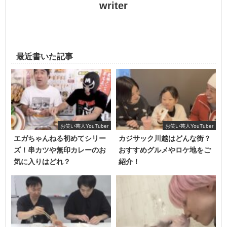
歌シリーズ。
writer
ソロでも歌っていますが、ココリコの遠藤章造さんとのコ
ラボで歌っている動画が多いです。
最近書いた記事
お笑い芸人YouTuber
お笑い芸人YouTuber
エガちゃんねる初めてシリー
カジサック川越はどんな街？
ズ！串カツや無印カレーのお
おすすめグルメやロケ地をご
気に入りはどれ？
紹介！
食関係
最新の動画では、モスバーガーおすすめや2022夏のアイス