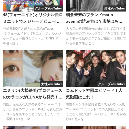
グループYouTuber
男性YouTuber
48(フォーエイト)オリジナル曲ロ
朝倉未来のブランドmatin
ミエットでメジャーデビュー!ラ
avenirの読み方は？店舗はあ
イブ開催も?
る・ホームページ販売のみ？
登録者200万人超えの人気YouTuber、
大人気の格闘家兼youtuberとして活躍する
48(フォーエイト)。7月にオリジナルメジ
朝倉未来のアパレルブランドをご存じです
ャーデビュー曲ロミエットとTONIGHT!!
か？歌手活動やエステなど幅広く活躍して
を引っ提げ...
いる朝倉未来がこだ...
コントローラーの不調でゲーム中勝手に斧を振るというハ
女性YouTuber
グループYouTuber
プニングが！
エミリン(大松絵美)プロデュース
コムドット神回エピソード！人
のカラコンがEDNAから発売！口
気動画はこれ！
しかし、さすがの狩野英孝さんです。
コミや人気は？
同性から絶大な人気のあるYouTuberエミ
現在チャンネル登録者数359万人の大人気
リンが自身のブランドEDNAから新たにカ
YouTuber”コムドット” その人気は止まる
お笑いの神が降りてきたと言っても過言ではありません。
ラコンを発売することになりました！カラ
ことなく伸び続け、年内チャンネル登録者
ー展開は全4色。学...
数400万人を...
何度も何度も「
勝手に斧振らないで
」と連呼し、視聴者の