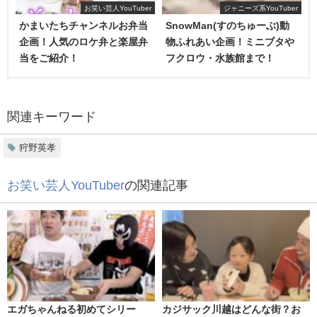
№１を決めるぜ！！、10万円のラーメン食べたよ！！
お笑い芸人YouTuber
ジャニーズ系YouTuber
かまいたちチャンネルお弁当
SnowMan(すのちゅーぶ)動
など色々なジャンルの食べ物をアップしています。
企画！人気のロケ弁と楽屋弁
物ふれあい企画！ミニブタや
当をご紹介！
フクロウ・水族館まで！
関連キーワード
狩野英孝
お笑い芸人YouTuber
の関連記事
エガちゃんねる初めてシリー
カジサック川越はどんな街？お