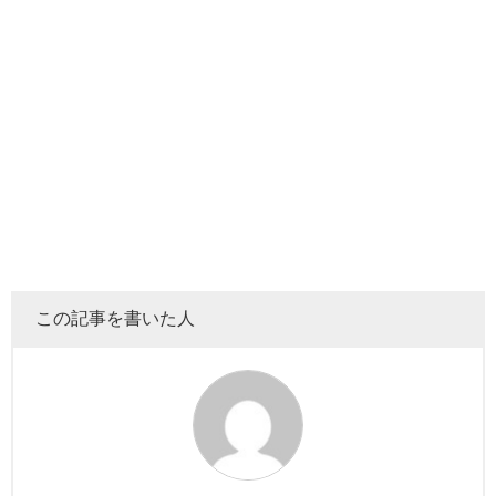
決してプロ級とは言えませんが、バイオハザードなど色々
なゲームを生配信実況プレイをしています。
この記事を書いた人
歌
これも有名だと思いますが、テレビでも人気なクセのある