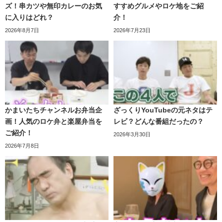
ズ！串カツや無印カレーのお気
すすめグルメやロケ地をご紹
に入りはどれ？
介！
2026年8月7日
2026年7月23日
かまいたちチャンネルお弁当企
ざっくりYouTubeの元ネタはテ
画！人気のロケ弁と楽屋弁当を
レビ？どんな番組だったの？
ご紹介！
2026年3月30日
2026年7月8日
狩野英孝 EIKO!GO!!神回ベスト！