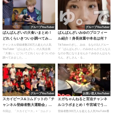
爆笑を得る狩野英孝さん。
この動画で、狩野さんのゲーム動画の人気がで始めたと言
っても過言ではありません。
グループYouTuber
グループYouTuber
ばんばんざいの大食いまとめ！
ばんばんざいみゆのプロフィー
どれくらいきついか調べてみ
ル紹介！身長体重や本名は何？
た！
チャンネル登録者数230万人超えの人気
TikTokerのぎし、みゆ、るなの3人グルー
YouTuber「ばんばんざい」の人気企画
プ「ばんばんざい」のみゆさんがどんな人
「大食い」についてどれくらいきついのか
なのか気になりませんか？みゆさんはもち
調べてみました。...
ろん、ぎしさん・る...
グループYouTuber
お笑い芸人YouTuber
ところが、そのおかげで敵にヒットするというゲームの神
スカイピース&コムドットの「チ
エガちゃんねると宮迫チャンネ
ャンネル登録者数大運動会」ダ
ルコラボまとめ！牛宮城でうま
も舞い降りた瞬間も見れます。
イジェストでまとめました！
しら連発？
今回は、「スカイピース」×「コムドッ
登録者数300万人を超える人気YouTube番