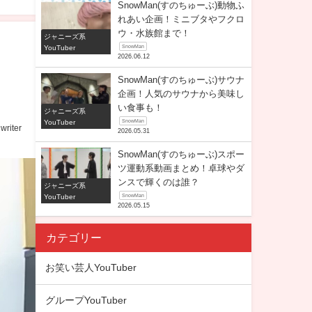
SnowMan(すのちゅーぶ)動物ふ
れあい企画！ミニブタやフクロ
ウ・水族館まで！
ジャニーズ系
YouTuber
SnowMan
2026.06.12
SnowMan(すのちゅーぶ)サウナ
企画！人気のサウナから美味し
い食事も！
ジャニーズ系
YouTuber
SnowMan
writer
2026.05.31
SnowMan(すのちゅーぶ)スポー
ツ運動系動画まとめ！卓球やダ
ンスで輝くのは誰？
ジャニーズ系
YouTuber
SnowMan
2026.05.15
カテゴリー
お笑い芸人YouTuber
グループYouTuber