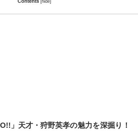
Contents
[
hide
]
O!!」
天才・狩野英孝の魅力を深掘り！