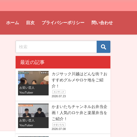
ホーム
目次
プライバシーポリシー
問い合わせ
最近の記事
カジサック川越はどんな街？お
すすめグルメやロケ地をご紹
介！
お笑い芸人
YouTuber
カジサック
2026.07.23
かまいたちチャンネルお弁当企
画！人気のロケ弁と楽屋弁当を
ご紹介！
お笑い芸人
YouTuber
かまいたち
2026.07.08