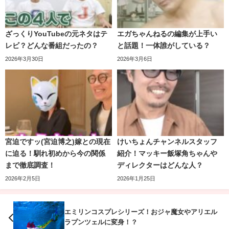
えっ？質問コーナー？？本家ではなかったような気がしま
ざっくりYouTubeの元ネタはテ
エガちゃんねるの編集が上手い
すが……。
レビ？どんな番組だったの？
と話題！一体誰がしている？
エハラ家の食べている様子を見るカジサックファミリー。
2026年3月30日
2026年3月6日
まぁ、お互いの緊張をほぐす為にはいいかもしれないです
今までにないくらい、前のめりになっています(笑)。
ね。
そんな質問コーナーで、こんな質問がありました。
宮迫ですッ(宮迫博之)嫁との現在
けいちょんチャンネルスタッフ
に迫る！馴れ初めから今の関係
紹介！マッキー飯塚角ちゃんや
まで徹底調査！
ディレクターはどんな人？
2026年2月5日
2026年1月25日
エミリンコスプレシリーズ！おジャ魔女やアリエル
ラプンツェルに変身！？
一方のエハラ家も負けじと対抗していきます。