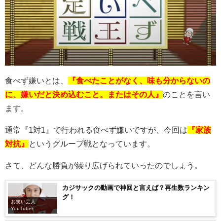
食べず嫌いとは、
『食べたことがなく、味も分からないの
に、嫌いだと決め込むこと。またはその人』
のことを言い
ます。
通常『1対1』で行われる食べず嫌いですが、今回は
『
家族
対抗』
というグループ戦となっています。
さて、どんな勝負が繰り広げられていったのでしょう。
カジサックの動画で神回と言えば？再生数ランキン
グ！
お笑い芸人
YouTuber