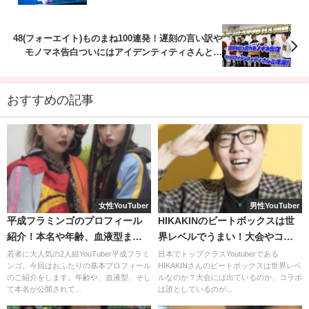
えっ？(;'∀')
48(フォーエイト)ものまね100連発！遅刻の言い訳や
モノマネ告白ついにはアイデンティティさんと共
演！
しかし、福くん兄弟姉妹は、
おすすめの記事
今までとは違う白熱した雰囲気を感じます。
女性YouTuber
男性YouTuber
平成フラミンゴのプロフィール
HIKAKINのビートボックスは世
なぜか、エハラパパが痛風になった経緯も明かされてしま
紹介！本名や年齢、血液型まで
界レベルでうまい！大会やコラ
います(笑)
調査！
ボについても！
若者に大人気の2人組YouTuber平成フラミ
日本でトップクラスYoutuberである
ンゴ。今回はおふたりの基本プロフィール
HIKAKINさんのビートボックスは世界レベ
のご紹介をします。年齢や、血液型、そし
ルなのか？大会には出ているのか、コラボ
て本名が公開されて...
は誰としているのが...