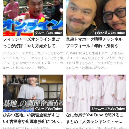
グループYouTuber
お笑い芸人YouTuber
フィッシャーズオンライン鬼ご
鬼越トマホーク喧嘩チャンネル
っこが好評！やり方紹介してみ
プロフィール！年齢・身長や学
る！
歴まで！
フィッシャーズの新しい鬼ごっこであるオ
2015年に結成した鬼越トマホークさんの
と、しっかりと回答してくれました。
ンライン鬼ごっこ。オンライン上でどう鬼
プロフィールを紹介します。2人のこれま
さぁ、勝負の行方は！？？
ごっこをするのか？オンライン鬼ごっこの
での経歴はもちろん、今まで明かされるこ
優しすぎるよ、福くん兄弟姉妹。
ルールや魅力についてご紹介...
とのなかった家族の話など...
念願の勝利なるか
探り合いの戦い
3人それぞれ食べた後は、実食です。
では、対決スタートです。
結果は・・・。
グループYouTuber
ジャニーズ系YouTuber
メニューはこちら。
ひみつ基地。の調理企画がすご
なにわ男子YouTubeで聞ける曲
い! 古民家や所属事務所について
まとめ！人気ランキングトップ
も!
10！
登録者数107万人の人気急上昇中
デビュー後タイアップ曲を含め多数の楽曲