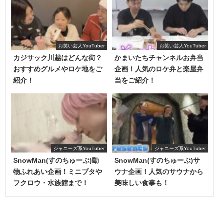
お笑い芸人YouTuber
お笑い芸人YouTuber
カジサック川越はどんな街？
かまいたちチャンネルお弁当
おすすめグルメやロケ地をご
企画！人気のロケ弁と楽屋弁
一番気になっていたことを言ってくれて、ありがとうござ
紹介！
当をご紹介！
います！！
2連敗しているカジサックファミリー、ここは負けるわけに
ただ、カジサックこと、梶原雄太さんは
「
大尊敬している
はいきません！！
からこそ、Youtubeだからできる内容でやっていきた
い！」
との思いで、この企画を開催することにしたそうで
さぁ勝負の行方を見てみましょう！
ジャニーズ系YouTuber
ジャニーズ系YouTuber
す。
SnowMan(すのちゅーぶ)動
SnowMan(すのちゅーぶ)サ
勝利にどん欲になったカジサックファミリー
物ふれあい企画！ミニブタや
ウナ企画！人気のサウナから
食べず嫌いのルールは、あの企画のをそのまま採用しま
フクロウ・水族館まで！
美味しい食事も！
す！
質問コーナーを終えて、対決へと行きます。
・1人1品の料理を用意（1チーム4品）