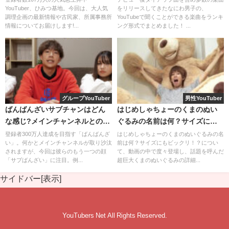
YouTuber、ひみつ基地。今回は、大人気
をリリースしてきたなにわ男子の、
調理企画の最新情報や古民家、所属事務所
YouTubeで聞くことができる楽曲をランキ
情報についてお届けします!...
ング形式でまとめました！ ...
グループYouTuber
男性YouTuber
ばんばんざいサブチャンはどん
はじめしゃちょーのくまのぬい
カジサックファミリー念願の勝利です！！
な感じ?メインチャンネルとの違
ぐるみの名前は何？サイズにも
いは?
ビックリ！？
登録者300万人達成を目指す「ばんばんざ
はじめしゃちょーのくまのぬいぐるみの名
見て下さい！この3人の喜びのリアクション！
い」。何かとメインチャンネルが取り沙汰
前は何？サイズにもビックリ！？につい
されますが、今回は彼らのもう一つの顔
て、動画の中で度々登場し、話題を呼んだ
「サブばんざい」に注目。例...
超巨大くまのぬいぐるみの詳細...
サイドバー[表示]
YouTubers Net All Rights Reserved.