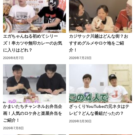
宮迫さんの闇営業問題が発覚してから、宮迫さんは謹慎し
ていました。
相方の蛍原さんは
“いつかコンビとして、もう一度テレビに
戻りたい！”
と宮迫さんの復帰を待っていました。
エガちゃんねる初めてシリー
カジサック川越はどんな街？お
ズ！串カツや無印カレーのお気
すすめグルメやロケ地をご紹
しかし、宮迫さんは謹慎期間中に、
蛍原さんに相談するこ
に入りはどれ？
介！
ともなく、個人でYoutubeチャンネル「宮迫ですっ」を開
2026年8月7日
2026年7月23日
設してしまいました。
始めたタイミングも悪かったことから、蛍原さんは宮迫さ
んの行動に対して疑問を持つようになったといいます。
【雨上がり決死隊】【相方・蛍原徹】
を最優先にしていれ
ば、解散にならなかったのかもしれませんね。
かまいたちチャンネルお弁当企
ざっくりYouTubeの元ネタはテ
画！人気のロケ弁と楽屋弁当を
レビ？どんな番組だったの？
また、雨上がり決死隊解散報告会でも
【宮迫さんがコンビ
ご紹介！
2026年3月30日
解散報告に真剣に向き合っていない】
と思われる態度が多
2026年7月8日
かったことも、2人の間に大きな溝が生まれていたと言われ