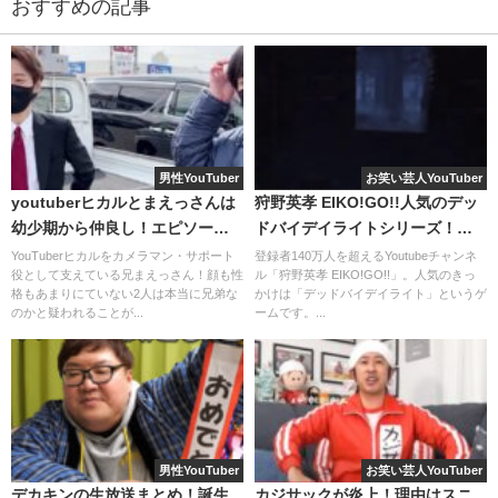
おすすめの記事
男性YouTuber
お笑い芸人YouTuber
宮迫ですっ 芸人仲間の反応
youtuberヒカルとまえっさんは
狩野英孝 EIKO!GO!!人気のデッ
幼少期から仲良し！エピソード
ドバイデイライトシリーズ！人
をまとめました！
気芸人とコラボも！
YouTuberヒカルをカメラマン・サポート
登録者140万人を超えるYoutubeチャンネ
雨上がり決死隊の解散は、多くの芸人仲間も悲しんでいま
役として支えている兄まえっさん！顔も性
ル「狩野英孝 EIKO!GO!!」。人気のきっ
した。
格もあまりにていない2人は本当に兄弟な
かけは「デッドバイデイライト」というゲ
のかと疑われることが...
ームです。...
宮迫ですっ！の動画で【雨上がり決死隊の解散】をテーマ
に芸人仲間たちと対談している動画が多く上がっています
が、その中でも、注目の動画を紹介します。
怒りの芸人仲間
男性YouTuber
お笑い芸人YouTuber
デカキンの生放送まとめ！誕生
カジサックが炎上！理由はスニ