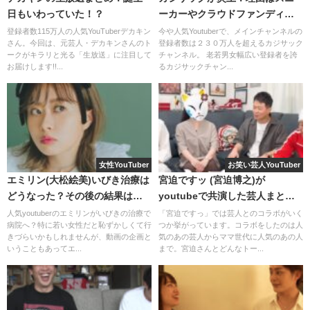
私が注目した動画は、バッファロー吾郎・バッファロー吾
日もいわっていた！？
ーカーやクラウドファンディン
郎Aさんと次長課長・河本さんとの対談の回です。
グ？
登録者数115万人の人気YouTuberデカキン
今や人気Youtuberで、メインチャンネルの
さん。今回は、元芸人・デカキンさんのト
登録者数は２３０万人を超えるカジサック
ークがキラリと光る「生放送」に注目して
チャンネル。 老若男女幅広い登録者を誇
お届けします!!...
るカジサックチャン...
女性YouTuber
お笑い芸人YouTuber
エミリン(大松絵美)いびき治療は
宮迫ですッ (宮迫博之)が
どうなった？その後の結果はど
youtubeで共演した芸人まと
う？
め！江頭やカジサックともコラ
人気youtuberのエミリンがいびきの治療で
「宮迫ですっ」では芸人とのコラボがいく
病院へ？特に若い女性だと恥ずかしくて行
つか挙がっています。コラボをしたのは人
バッファロー吾郎Aさんは30年・河本さんは25年、宮迫さ
ボした！？
きづらいかもしれませんが、動画の企画と
気のあの芸人からママ世代に人気のあの人
んとの親交があり、
いわば親友と言える存在。
いうこともあってエ...
まで。宮迫さんとどんなトー...
そんな2人が宮迫さんに言いたいこととは？
まずは河本さん。