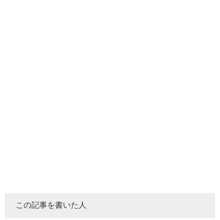
まずは、雨上がり決死隊が解散した理由をまとめてみまし
た。
注目が集まった謝罪動画
雨上がり決死隊が解散したのは、2021年8月17日でした。
解散発表は、雨上がり決死隊の冠番組「アメトーーク」の
特別編としてインターネットテレビ局AMEBATVのみで発
表となりました。
残念ながら、Youtube配信・地上波放送はありませんでし
た。
この生放送の翌日、宮迫さんは自身のYoutubeチャンネル
で、自身の気持ちを中心に語っています。
この記事を書いた人