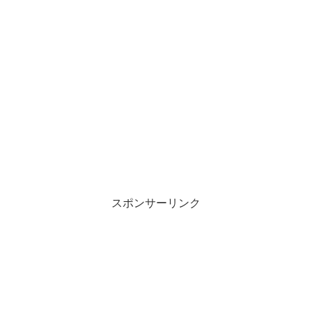
スポンサーリンク
宮迫ですっ 雨上がり決死隊が解散し
た理由