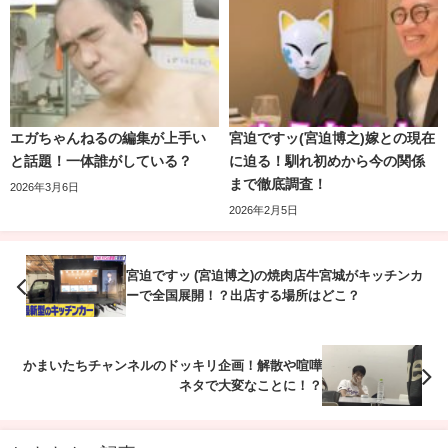
ています。
いずれにせよ、
宮迫さんが“コンビ解散”を真剣に捉えてい
たかどうか
が問題となっていたと思われます。
エガちゃんねるの編集が上手い
宮迫ですッ(宮迫博之)嫁との現在
と話題！一体誰がしている？
に迫る！馴れ初めから今の関係
まで徹底調査！
2026年3月6日
2026年2月5日
宮迫ですッ (宮迫博之)の焼肉店牛宮城がキッチンカ
ーで全国展開！？出店する場所はどこ？
かまいたちチャンネルのドッキリ企画！解散や喧嘩
ネタで大変なことに！？