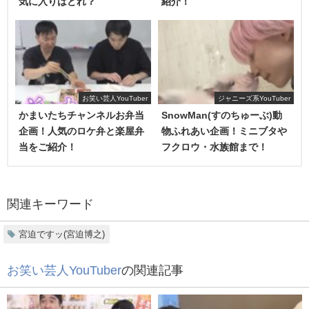
気に入りはどれ？
紹介！
・きっと大丈夫！
・アメトーークの後にこの動画を出せてしまうのは、完全
にYoutberになったんだなと思いました。
・Youtubeで謝るのは卑怯！
お笑い芸人YouTuber
ジャニーズ系YouTuber
上記のような意見も含め、
約35,000件のコメント数
があり
かまいたちチャンネルお弁当
SnowMan(すのちゅーぶ)動
ました。
企画！人気のロケ弁と楽屋弁
物ふれあい企画！ミニブタや
どれだけ雨上がり決死隊の解散が、世間の注目の的だった
当をご紹介！
フクロウ・水族館まで！
のかが分かりますね。
解散理由は？
関連キーワード
宮迫ですッ(宮迫博之)
1989年4月に結成した雨上がり決死隊は、2021年8月に解散
し、約30年の活動に終止符を打ちました。
お笑い芸人YouTuber
の関連記事
解散理由はいろいろ言われていますが、最も有力視されて
いるのは
【コンビ間のずれ】
と言われています。