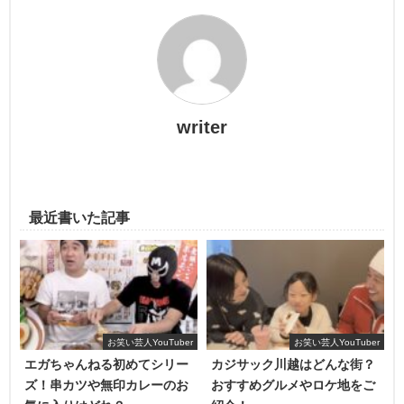
writer
最近書いた記事
ファンの皆さんに迷惑と心配をかけてしまったこと、そし
て、最後の最後まで迷惑をかけた相方・蛍原さんに対する
お詫びの気持ちを述べていました。
この動画に対して、コメント欄は半々に意見が割れていま
した。
お笑い芸人YouTuber
お笑い芸人YouTuber
エガちゃんねる初めてシリー
カジサック川越はどんな街？
・どんな事があっても這い上がろうとする宮迫さんの姿に
ズ！串カツや無印カレーのお
おすすめグルメやロケ地をご
感動しました。