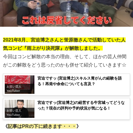
2021年8月、宮迫博之さんと蛍原徹さんで活動していた人
気コンピ『雨上がり決死隊』が解散しました。
今回はコンビ解散の本当の理由、そして、ほかの芸人仲間
がこの解散をどう思ったのかも併せて紹介していきます☆
宮迫ですッ (宮迫博之)スキルス胃がんの経験を語
る！再発や余命についても言及？
お笑い芸人
YouTuber
宮迫ですッ(宮迫博之)の経営する牛宮城ってどうな
った？現在の評判や予約状況が気になる！
お笑い芸人
YouTuber
《
記事はPRの下に続きます・・・
》