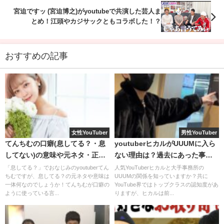
宮迫ですッ (宮迫博之)がyoutubeで共演した芸人ま
とめ！江頭やカジサックともコラボした！？
おすすめの記事
突然の大声にビックリする濱家さん(ﾟДﾟ;)
女性YouTuber
男性YouTuber
画像を見てもわかる通り、椅子にもたれかかるほど驚きが
てんちむの口癖(息してる？・息
youtuberヒカルがUUUMに入ら
隠せません。
してない)の意味や元ネタ・正し
ない理由は？過去にあった事件
い返し方は？
が原因？
「息してる？」でおなじみのyoutuberてん
人気YouTuberヒカルと大手事務所の
山内さんの怒声で、ドッキリとは思えない緊迫した空気が
ちむですが、息してる？の元ネタや意味は
UUUMの関係を知っていますか？共に
一体何なのでしょうか！てんちむが口癖の
YouTube界ではトップクラスの認知度があ
流れます。
ように使っている言...
りますが、ヒカルは前...