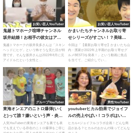
お笑い芸人YouTuber
お笑い芸人YouTuber
鬼越トマホーク喧嘩チャンネル
かまいたちチャンネルお取り寄
坂井結婚！お相手の彼女はアイ
せシリーズがすごい！？美味し
ドルだった？
そうなものばかりだと評判に！
鬼越トマホークの坂井良多さんは「スキン
今回は「【最新お取り寄せ】かまいたち山
ヘッドにヒゲ」という怖そうな見た目が特
内・濱家が2022年上半期のお取り寄せグ
徴です。そんな坂井さんは2022年8月に元
ルメBEST3を発表！」という動画に焦点
アイドルだという女性と...
を当てて、ご紹介してい...
作家の方も反論しますが、両者平行線を保ったまま緊迫し
グループYouTuber
男性YouTuber
た空気が続きます。
東海オンエアのニトロ爆弾(いく
youtuberヒカル効果でジョイフ
と)って誰？嫌いという声・炎上
ルの売上やばい！コラボはいつ
すると山内さんから
「頭痛い！」
という言葉が。
してた？
まで？
人気YouTuberの東海オンエアを裏でも表
ヒカル×ジョイフルコラボ企画！どんな商
でも支えている存在のニトロ爆弾をご存じ
品がある？ヒカルのおかんの味ってどんな
ですか？お笑い芸人の名前？ではなくて東
の！？...