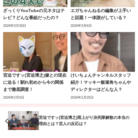
ざっくりYouTubeの元ネタはテ
エガちゃんねるの編集が上手い
レビ？どんな番組だったの？
と話題！一体誰がしている？
2026年3月30日
2026年3月6日
宮迫ですッ(宮迫博之)嫁との現在
けいちょんチャンネルスタッフ
に迫る！馴れ初めから今の関係
紹介！マッキー飯塚角ちゃんや
まで徹底調査！
ディレクターはどんな人？
2026年2月5日
2026年1月25日
宮迫ですッ(宮迫博之)雨上がり決死隊解散の本当の
理由とは？芸人の反応は？