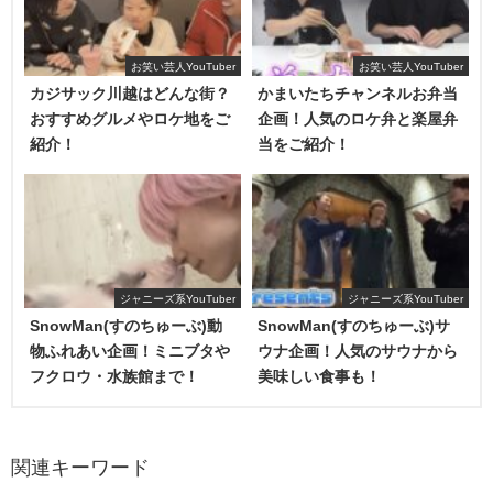
さてさてどんなことが起きるのやら……。
お笑い芸人YouTuber
お笑い芸人YouTuber
食事から帰ってきた濱家さんが席に着いてから、ドッキリ
カジサック川越はどんな街？
かまいたちチャンネルお弁当
決行です＼(^o^)／
おすすめグルメやロケ地をご
企画！人気のロケ弁と楽屋弁
紹介！
当をご紹介！
ジャニーズ系YouTuber
ジャニーズ系YouTuber
SnowMan(すのちゅーぶ)動
SnowMan(すのちゅーぶ)サ
物ふれあい企画！ミニブタや
ウナ企画！人気のサウナから
フクロウ・水族館まで！
美味しい食事も！
関連キーワード