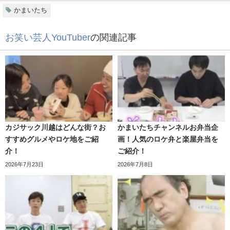
かまいたち
お笑い芸人YouTuber
の関連記事
固まる濱家さん、事態は急展開！
Youtube会議の打ち合わせに集まった、かまいたちとスタッ
カジサック川越はどんな街？お
かまいたちチャンネルお弁当企
すすめグルメやロケ地をご紹
画！人気のロケ弁と楽屋弁当を
フ陣。
介！
ご紹介！
企画案を持ってこなかったスタッフにイラ立ちを見せる山
2026年7月23日
2026年7月8日
内さん。
濱家さん、そんな山内さんの様子に何か違和感を感じ始め
ます……。