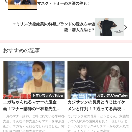
しろ もえみ）さん。
マスク・トミーのお酒の件も！
2021年1月1日に結婚
したことを報告しています。
エミリン(大松絵美)の洋服ブランドの読み方や値
段・購入方法は？
おすすめの記事
お笑い芸人YouTuber
お笑い芸人YouTuber
エガちゃんねるマナーの鬼企
カジサックの長男とうじはイケ
ちなみに久代萌美さんは現在、フジテレビを退社し、
画！マナー講師の平林都先生は
メンと評判！？通ってる高校な
どういう方？
ど情報調べてみた！
『鬼のマナー講師』と呼ばれている平林都
カジサック家の長男・とうじくん。家族想
吉本興業に入社しており、吉本興業のアナウンサー所属第
先生。そんな平林先生からマナーを学ぶ企
いで5人姉弟の面倒見も良く「優しい」と
一号となっています。
画が、エガちゃんねるで行われました。怖
チームカジサックやリスナーから大人気で
い印象の強い平林先生ですが...
す。そんなとうじくんの高校...