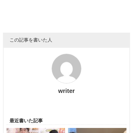
この記事を書いた人
ふぇるとは
「北呑みふぇると酒場。」という個人チャンネ
ル
を開設するくらいの
writer
晩酌が大好き
なはるくんと比べると少しだけ背の低い男性
です。
最近書いた記事
実は173㎝も身長があり、180㎝のはるくんが大きく見える
だけで