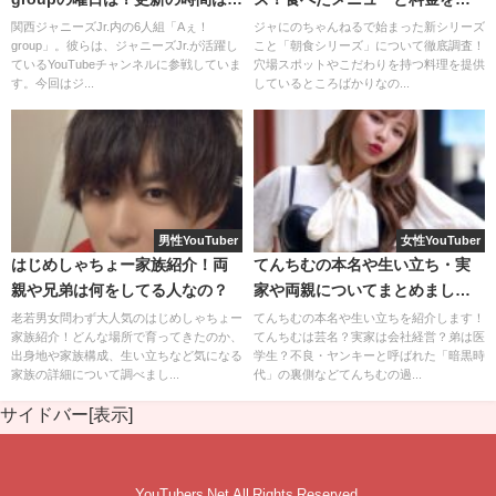
内容ははるくんと久代萌美さんが大喧嘩をしているところ
つ？
介！
関西ジャニーズJr.内の6人組「Aぇ！
ジャにのちゃんねるで始まった新シリーズ
を
group」。彼らは、ジャニーズJr.が活躍し
こと「朝食シリーズ」について徹底調査！
ているYouTubeチャンネルに参戦していま
穴場スポットやこだわりを持つ料理を提供
はるくんが友人に「ヤバい」とラインをし、
す。今回はジ...
しているところばかりなの...
それを受けた
友人が大事件だと焦って警察に通報
してしま
ったようです。
結果的に
事件性はないと釈放
されたようですが、
男性YouTuber
女性YouTuber
久代萌美さんがアナウンサーとして不祥事を起こしてしま
はじめしゃちょー家族紹介！両
てんちむの本名や生い立ち・実
ったことで
親や兄弟は何をしてる人なの？
家や両親についてまとめまし
た！
老若男女問わず大人気のはじめしゃちょー
てんちむの本名や生い立ちを紹介します！
久代萌美さんはフジテレビから大目玉を食らってしまった
家族紹介！どんな場所で育ってきたのか、
てんちむは芸名？実家は会社経営？弟は医
出身地や家族構成、生い立ちなど気になる
学生？不良・ヤンキーと呼ばれた「暗黒時
ようです。
家族の詳細について調べまし...
代」の裏側などてんちむの過...
サイドバー[表示]
確かにニュースを伝えるアナウンサーが事件を起こしてし
まっては
YouTubers Net All Rights Reserved.