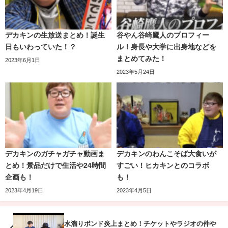
たきっかけの動画でもあります。
デカキンの生放送まとめ！誕生
谷やん谷崎鷹人のプロフィー
日もいわっていた！？
ル！身長や大学に出身地などを
まとめてみた！
2023年6月1日
2023年5月24日
デカキンのガチャガチャ動画ま
デカキンのわんこそば大食いが
とめ！景品だけで生活や24時間
すごい！ヒカキンとのコラボ
はるくんは結婚してる？彼女は？
企画も！
も！
2023年4月19日
2023年4月5日
結論から言うと
はるくんは結婚しています！
お相手はなんと
元フジテレビアナウンサーの久代萌美（く
水溜りボンド炎上まとめ！チケットやラジオの件や