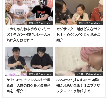
身長がすごく低いというわけではないんですね。
お笑い芸人YouTuber
お笑い芸人YouTuber
エガちゃんねる初めてシリー
カジサック川越はどんな街？
ズ！串カツや無印カレーのお
おすすめグルメやロケ地をご
気に入りはどれ？
紹介！
お笑い芸人YouTuber
ジャニーズ系YouTuber
かまいたちチャンネルお弁当
SnowMan(すのちゅーぶ)動
2人の出会いは中学校時代までさかのぼります。
企画！人気のロケ弁と楽屋弁
物ふれあい企画！ミニブタや
当をご紹介！
フクロウ・水族館まで！
別々の中学校に通う二人でしたが、ともに野球部に所属し
ており、