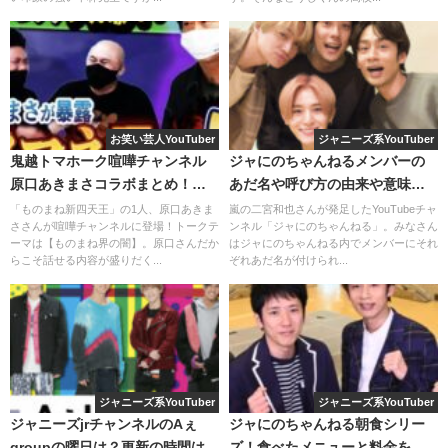
お笑い芸人YouTuber
ジャニーズ系YouTuber
鬼越トマホーク喧嘩チャンネル
ジャにのちゃんねるメンバーの
原口あきまさコラボまとめ！も
あだ名や呼び方の由来や意味を
のまね芸人の闇がやばい！？
解説！
「ものまね新四天王」の1人、原口あきま
嵐の二宮和也さんが発足したYouTubeチャ
ささんが喧嘩チャンネルに登場！トークテ
ンネル「ジャにのちゃんねる」。みなさん
ーマは【ものまね界の闇】。原口さんだか
はジャにのちゃんねる内でメンバーにそれ
らこそ話せる内容が盛りだく...
ぞれあだ名が付けられ...
はるくんが交際中に警察沙汰に？
実は
久代萌美さんと交際中に警察沙汰
になったことがあっ
たようです。
ジャニーズ系YouTuber
ジャニーズ系YouTuber
ジャニーズjrチャンネルのAぇ
ジャにのちゃんねる朝食シリー
groupの曜日は？更新の時間はい
ズ！食べたメニューと料金を紹