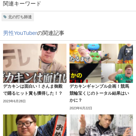
関連キーワード
試合などを通してそれぞれお互いに面識はあったそうで
す。
北の打ち師達
その後、同じ高校に進学した二人でしたが、
男性YouTuber
の関連記事
ふぇるとがはるくんのヲタ芸動画を視聴したことをきっか
けにヲタ芸について興味を持ち始め、
北の打ち師達として活動するようになっていったそうで
す。
デカキンは面白い！さんま御殿
デカキンギャンブル企画！競馬
で踊るヒット賞も獲得した！？
競輪宝くじのトータル結果はい
かに？
2023年6月28日
2023年6月22日
2022年5月現在、
夢灯籠/RADWIMPSの曲をヲタ芸で表現し
てみたという動画は、
1189万回再生
されており、北の打ち師達が一躍有名になっ