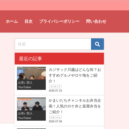
ホーム
目次
プライバシーポリシー
問い合わせ
最近の記事
カジサック川越はどんな街？お
すすめグルメやロケ地をご紹
介！
お笑い芸人
YouTuber
カジサック
2026.07.23
かまいたちチャンネルお弁当企
画！人気のロケ弁と楽屋弁当を
ご紹介！
お笑い芸人
YouTuber
かまいたち
2026.07.08