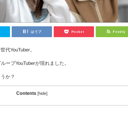
r
はてブ
Pocket
Feedly
YouTuber。
ープYouTuberが現れました。
ょうか？
Contents
[
hide
]