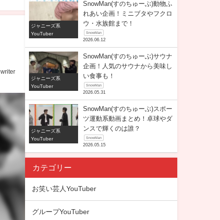
SnowMan(すのちゅーぶ)動物ふ
れあい企画！ミニブタやフクロ
ウ・水族館まで！
ジャニーズ系
YouTuber
SnowMan
2026.06.12
SnowMan(すのちゅーぶ)サウナ
企画！人気のサウナから美味し
writer
い食事も！
ジャニーズ系
YouTuber
SnowMan
2026.05.31
SnowMan(すのちゅーぶ)スポー
ツ運動系動画まとめ！卓球やダ
ンスで輝くのは誰？
ジャニーズ系
YouTuber
SnowMan
2026.05.15
カテゴリー
お笑い芸人YouTuber
グループYouTuber