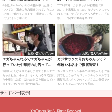
た？
て徹底調査！
今回はFischer’sシルクの指が取れた件に
2022年7月、カジサックが初書籍「家
ついてと、過去に救急搬送されていたこと
族。」を出版しました。カジサックちゃん
について触れていきます！ 最後までご覧
ねるでは、サブチャンネルも含めて、「家
いただけると幸いで...
族。」に関する動画を挙げて...
「ブリーフ団」をモチーフにした
収納ケース
です。
お笑い芸人YouTuber
お笑い芸人YouTuber
エガちゃんねるでエガちゃんが
カジサックのりおちゃんって？
ブリーフ団好きの方にはたまらない１品ですね。
行っていた中華街のお店って？
年齢や本名まで徹底調査！
おすすめのお店がどんな所か調
以上
４種類が今回のプライズ
です。
毎回いろんな企画で楽しませてくれるエガ
カジサックチャンネルのりおちゃんをご存
ちゃんねる。今回は、ちゃんねる内で訪れ
知でしょうか？カジサックチャンネルでは
べてみた
た中華街に注目！訪れたお店を紹介してい
撮影現場スタッフのトンボさんの奥様であ
きます。ぜひお出掛けの参考...
るりおちゃんについて今回は...
サイドバー[表示]
さらにクレーンゲームだけではなく、カプセルトイも展開
されました。
YouTubers Net All Rights Reserved.