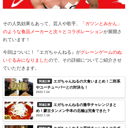
その人気効果もあって、芸人や歌手、
「ガツンとみかん」
のような食品メーカーと次々とコラボレーション
が展開さ
れています！
今回はついに！『エガちゃんねる』が
クレーンゲームのぬ
いぐるみになりました
ので、
その詳細についてご紹介させ
ていただきます。
エガちゃんねるの大食いまとめ！二郎系
関連記事
やユーチューバーとの対決も！
2022.7.24
エガちゃんねるの激辛チャレンジまと
関連記事
め！蒙古タンメン中本の北極は完食できた？
2022.7.18
関連記事