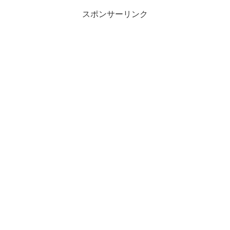
スポンサーリンク
エガちゃんねるがクレーンゲームで
ぬいぐるみ化！？
『エガちゃんねる』クレーンゲームのぬいぐ
るみ化？どんな種類があるの？いつから？ど
こで？
ヴィレッジヴァンガードや『エガちゃんねる』と『モーリ
ーファンタジー』がコラボした限定のプライズゲーム用景
品が
2022年5月27日
より
全国展開
となりました！