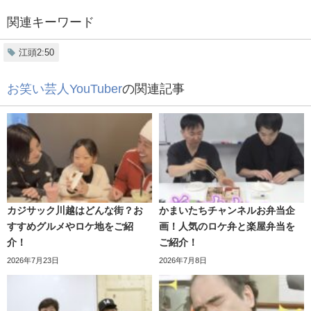
関連キーワード
江頭2:50
お笑い芸人YouTuber
の関連記事
「エガちゃんねる』スタイルの江頭と「ブリーフ団」の
ビ
ッグサイズぬいぐるみ
です。
カジサック川越はどんな街？お
かまいたちチャンネルお弁当企
すすめグルメやロケ地をご紹
画！人気のロケ弁と楽屋弁当を
「ブリーフ団D」はPRIZE SPOT PALO・モーリーオン
介！
ご紹介！
ライン限定アイテムとなります。
2026年7月23日
2026年7月8日
モーリーオンラインでは2022年5月20日から先行販売され
ました。