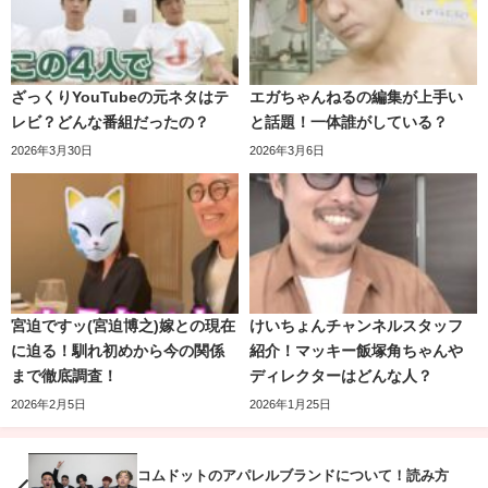
「エガちゃんねるぬいぐるみマスコット」全５種 高さ約
ざっくりYouTubeの元ネタはテ
エガちゃんねるの編集が上手い
12㎝
レビ？どんな番組だったの？
と話題！一体誰がしている？
2026年3月30日
2026年3月6日
宮迫ですッ(宮迫博之)嫁との現在
けいちょんチャンネルスタッフ
に迫る！馴れ初めから今の関係
紹介！マッキー飯塚角ちゃんや
まで徹底調査！
ディレクターはどんな人？
2026年2月5日
2026年1月25日
「エガちゃんねる」スタイルの江頭と「ブリーフ団」の
ボ
ールチェーン付きマスコット
です。
コムドットのアパレルブランドについて！読み方