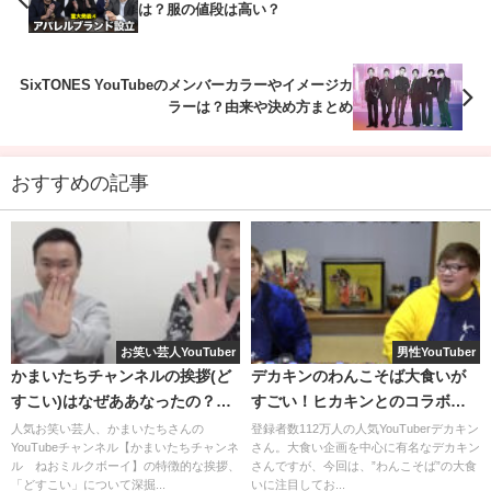
は？服の値段は高い？
ミニサイズのぬいぐるみもかわいいですね！
SixTONES YouTubeのメンバーカラーやイメージカ
ラーは？由来や決め方まとめ
「エガちゃんねるラウンドクッション」全2種 直径42㎝
おすすめの記事
お笑い芸人YouTuber
男性YouTuber
かまいたちチャンネルの挨拶(ど
デカキンのわんこそば大食いが
すこい)はなぜああなったの？音
すごい！ヒカキンとのコラボ
源は何？
も！
人気お笑い芸人、かまいたちさんの
登録者数112万人の人気YouTuberデカキン
「エガちゃんねる」タイトルロゴがデザインされたもの
YouTubeチャンネル【かまいたちチャンネ
さん。大食い企画を中心に有名なデカキン
ル ねおミルクボーイ】の特徴的な挨拶、
さんですが、今回は、”わんこそば”の大食
と、「エガちゃんねる」おなじみの「NGテープ」「自主
「どすこい」について深掘...
いに注目してお...