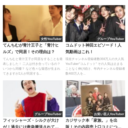
BAN」のロゴがデザインされた
ビッグサイズクッション
で
す。
「エガちゃんねる収納ケース」 全１種 縦約25cm×横約
女性YouTuber
グループYouTuber
40㎝×奥行約30㎝
てんちむが青汁王子と「青汁ヒ
コムドット神回エピソード！人
ルズ」で同居！その理由は？
気動画はこれ！
てんちむと青汁王子が同居をすることを発
現在チャンネル登録者数359万人の大人気
表しました！ 二人は付き合っているの？
YouTuber”コムドット” その人気は止まる
いつから同棲？ など色々な疑惑が生まれ
ことなく伸び続け、年内チャンネル登録者
てきますが2人が同居する...
数400万人を...
グループYouTuber
お笑い芸人YouTuber
フィッシャーズ・シルクが大け
カジサック本「家族。」を出
が！過去には救急搬送されてい
版！その内容売上口コミについ