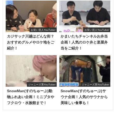
今回は「エガちゃんねるBIGぬいぐるみ」など『エガちゃん
ねる』おなじみの
「ブリーフ団」や「NGテープ」「自主
BAN」をモチーフにしたこだわりのデザインプライズ
が登
場です。
お笑い芸人YouTuber
お笑い芸人YouTuber
カジサック川越はどんな街？
かまいたちチャンネルお弁当
エガちゃんねる視聴者なら欲しくなること間違いなしの景
おすすめグルメやロケ地をご
企画！人気のロケ弁と楽屋弁
品揃いですね。
紹介！
当をご紹介！
景品の詳細を紹介します。
「エガちゃんねるBIGぬいぐるみ」全５種 高さ約30㎝
ジャニーズ系YouTuber
ジャニーズ系YouTuber
SnowMan(すのちゅーぶ)動
SnowMan(すのちゅーぶ)サ
物ふれあい企画！ミニブタや
ウナ企画！人気のサウナから
フクロウ・水族館まで！
美味しい食事も！