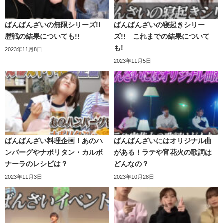
ばんばんざいの無限シリーズ!!
ばんばんざいの寝起きシリー
歴戦の結果についても!!
ズ!! これまでの結果について
東海オンエアのサブチャンネル、
「東海オンエアの控え
も!
2023年11月8日
室」で一番再生されている動画、「【一応罰ゲーム】りょ
2023年11月5日
う、おいしいカルボナーラを振る舞うの巻」で料理の腕前
を披露しています。
サブチャンネルなのになんと1000万再生超えています…！
さすがりょうさん…。
こちらの企画はまた文系、理系にわかれて、ガチで麺やス
りょうも料理をよくしているのがわかる手際です。そして
ばんばんざい料理企画！あのハ
ばんばんざいにはオリジナル曲
ープからラーメンを作るといった動画です！
ンバーグやナポリタン・カルボ
がある！ラテや宵花火の歌詞は
出来上がった料理もかなり美味しそう！！
ナーラのレシピは？
どんなの？
両者とも、ふざけず(？)かなりガチでラーメンを作成してい
2023年11月3日
2023年10月28日
そこそこ料理ができるとしみつ
ます♪
こちらの動画もすごい再生数です…！まだ見ていない方は
今すぐチェック！！