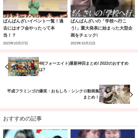
【宅配vs手作り料理】スピード対決でまさか
ばんばんざいイベント一覧！過
ばんばんざいの「学校へ行こ
去にはオフ会やったって本
う!」重大発表に始まった大型企
の結果に！！
当！？
画をチェック!
2023年10月27日
2023年10月21日
48(フォーエイト)最新神回まとめ! 2022のおすすめ
「【成金】東海オンエアが1ヶ月ガチで節約したら生活費は
は?
いくらになるの！？」の企画で、としみつは豚平焼きを作
っていました♪
平成フラミンゴの爆笑・おもしろ・シンクロ動画集
まとめ！
とっても美味しそうですね！
としみつは、りょうや虫眼鏡、ゆめまるほど手際はよくあ
おすすめの記事
りませんが、そこそこ普通に料理はできんだなあと思いま
元ガストでバイトをしていたてつや、虫眼鏡、そしてしば
した。
ゆーの3人が出演している動画です！