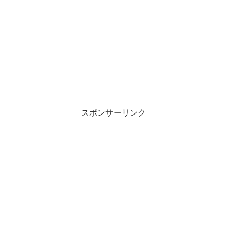
スポンサーリンク
東海オンエアのなかで一番料理がう
まいのは？
東海オンエアの料理企画を調べてみ
今度は東海オンエア6人のなかでも
料理ができるメンバーに
た！
着目していきましょう♪
東海オンエアの料理動画はすごい本数あります…！
器用にこなす虫眼鏡