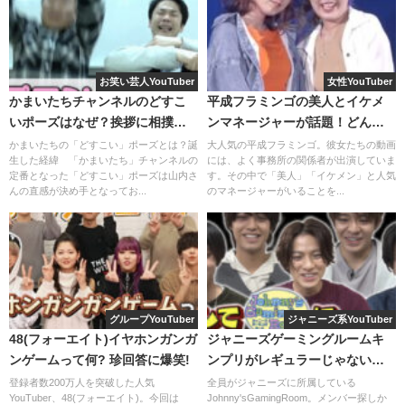
これだけできれば十分だと思います♪
この企画は、ガストに宅配を頼んで時間と味と見た目とを
勝負するという動画です。
まとめ
お笑い芸人YouTuber
女性YouTuber
3人とも、意外とふざけずなかなかクオリティの高いものが
かまいたちチャンネルのどすこ
平成フラミンゴの美人とイケメ
出来上がっています！さすが元店員♪
いポーズはなぜ？挨拶に相撲の
ンマネージャーが話題！どんな
理由とは？
人？
かまいたちの「どすこい」ポーズとは？誕
大人気の平成フラミンゴ。彼女たちの動画
そして見ているとだんだんガストのメニューが食べたくな
生した経緯 「かまいたち」チャンネルの
には、よく事務所の関係者が出演していま
定番となった「どすこい」ポーズは山内さ
す。その中で「美人」「イケメン」と人気
ってきます。
んの直感が決め手となってお...
のマネージャーがいることを...
【文vs理】30分間でニンニクたくさん食べた
方が勝ち対決！
グループYouTuber
ジャニーズ系YouTuber
48(フォーエイト)イヤホンガンガ
ジャニーズゲーミングルームキ
このように東海オンエアはたくさんの料理動画を生み出し
ンゲームって何? 珍回答に爆笑!
ンプリがレギュラーじゃないの
ており、どれも本当に面白いものばかりです！
はなぜ？スポンサーが理由な
登録者数200万人を突破した人気
全員がジャニーズに所属している
YouTuber、48(フォーエイト)。今回は
Johnny'sGamingRoom。メンバー探しか
の？