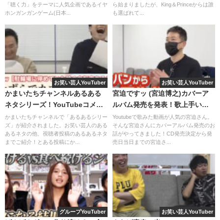
「聴く力」をテーマに人気企画であるイヤ
ら始まりましたが、King＆Princeからは誰
そして、6人の中で料理ができるのは
りょう、虫眼鏡、ゆめ
ホンガンガンゲーム(日本...
も選ばれて...
まる
の3人であり
そこそこなのが、
としみつ
。
てつや
も最近は成長してそこ
そこできるようになっている気がします♪
料理ができない、ダークマターを生み出してしまうのが
し
個人的に大好きな動画です！
お笑い芸人YouTuber
お笑い芸人YouTuber
ばゆー
であることがわかりました！
かまいたちチャンネルあるある
宮迫ですッ (宮迫博之)カバーア
もう何度見たことか…。これまた文系、理系にわかれて30
ネタシリーズ！YouTubeコメン
ルバム発売を発表！歌上手いラ
東海オンエアの料理動画はどれも中毒性があり、何度も繰
トや視聴者投稿大会も！
ンキング上位にも入っている？
かまいたちチャンネルで「あるあるシリー
Youtubeで歌みた動画が人気の宮迫さん。
分間でにんにくをたくさん食べた方が勝ち！という動画で
ズ」が紹介されました。お笑い芸人のある
そんな宮迫さんにカバーアルバム発売のお
り返して見てしまいます！
す♪
あるネタの他、視聴者投稿のあるあるネタ
話がやってきました！CD発売決定から発
までご紹介！とある投稿にか...
売日当日までの宮迫さ...
これからも彼らの料理動画に期待していきたいですね♪
文理対決×料理の組み合わせは、ほぼほぼ神回です。
東海オンエア聖地巡礼のおすすめルー
関連記事
結果がわかっていても何度見ても飽きません！
ト！車・自転車それぞれで回る場合別！
2022.4.22
生で食べるのはつらいニンニク…一体どんな料理をみれる
のでしょうか？
東海オンエア罰ゲーム一覧・まとめ2022
グループYouTuber
お笑い芸人YouTuber
関連記事