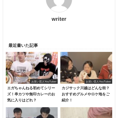
みを作ったりもしているみたいです♪
この動画は文理それぞれにわかれて、料理を自分たちでし
writer
お酒のアテを個人チャンネルでも作りまくる
てそれを食べていく大食い対決です♪
ゆめまる
前半後半にわかれている動画ですが、人気の文理対決とい
うこともあって再生数は凄まじいです。
最近書いた記事
パワータイプの文系と頭脳タイプの理系…一体どっちが勝
利したのでしょうか？？
リレー形式で料理したらまさかの結果に！？
お笑い芸人YouTuber
お笑い芸人YouTuber
エガちゃんねる初めてシリー
カジサック川越はどんな街？
ズ！串カツや無印カレーのお
おすすめグルメやロケ地をご
気に入りはどれ？
紹介！
ゆめまるもかなりお酒を飲みますね♪