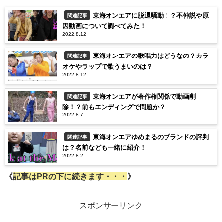
東海オンエアに脱退騒動！？不仲説や原
関連記事
因動画について調べてみた！
2022.8.12
東海オンエアの歌唱力はどうなの？カラ
関連記事
オケやラップで歌うまいのは？
2022.8.12
東海オンエアが著作権関係で動画削
関連記事
除！？前もエンディングで問題か？
2022.8.7
東海オンエアゆめまるのブランドの評判
関連記事
は？名前なども一緒に紹介！
2022.8.2
《
記事はPRの下に続きます・・・
》
スポンサーリンク