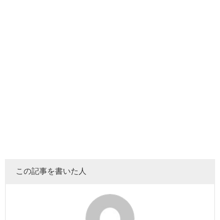
一覧としてすべてを上げてしまうと日が暮れてしまうの
で、そのなかでも
特に人気で、個人的に繰り返してみてし
まう中毒性のある東海オンエアの動画をピックアップして
みました♪
【文理対決】食べるだけなんて甘え！制限時
間内に「作って食べる」大食い対決！
料理企画の動画をみていると
虫眼鏡はすごく手際がいいな
と思います。
この記事を書いた人
料理の手際をみているかぎり、普段から自炊をしているん
だろうなと感じます♪
虫眼鏡はお酒を飲むので、個人チャンネルではそのおつま