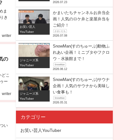
？
2026.07.23
めま
かまいたちチャンネルお弁当企
りき
画！人気のロケ弁と楽屋弁当を
ご紹介！
お笑い芸人
YouTuber
かまいたち
writer
2026.07.08
SnowMan(すのちゅーぶ)動物ふ
れあい企画！ミニブタやフクロ
気の
ウ・水族館まで！
ジャニーズ系
YouTuber
SnowMan
2026.06.12
いどこ
SnowMan(すのちゅーぶ)サウナ
ゥー
企画！人気のサウナから美味し
い食事も！
ジャニーズ系
writer
YouTuber
SnowMan
2026.05.31
カテゴリー
つい
お笑い芸人YouTuber