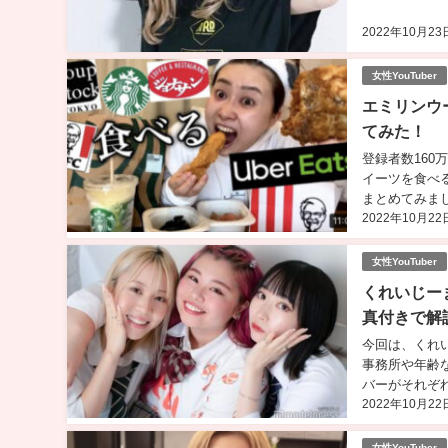
2022年10月23
女性YouTuber
エミリンウ
てみた！
登録者数160
イーツを食べ
まとめてみまし
2022年10月22
女性YouTuber
くれいじー
真付きで解
今回は、くれ
事務所や年齢
バーがそれぞれ
2022年10月22
女性YouTuber