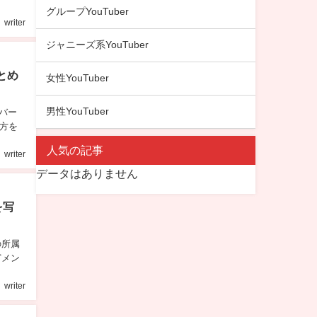
グループYouTuber
writer
ジャニーズ系YouTuber
とめ
女性YouTuber
男性YouTuber
ーバー
方を
人気の記事
writer
データはありません
を写
の所属
どメン
writer