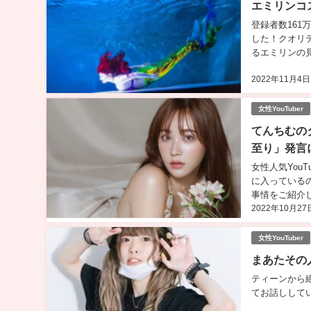
エミリンコ
登録者数161
した！クオリ
るエミリンの見
2022年11月4日
女性YouTuber
てんちむの
至り」発言
女性人気You
に入っている
事情をご紹介し
2022年10月27
女性YouTuber
まあたその
ティーンから
てお話ししてい