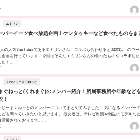
日
エミリン
ーバーイーツ食べ放題企画！ケンタッキーなど食べたものをま
万人の人気YouTuberであるエミリンさん！コラボも合わせると30本以上のウ
る企画を行っています！今回はそんなエミリンさんの食べたものやコラボした
た！...
日
くれいじーまぐねっと
まぐねっと(くれまぐ)のメンバー紹介！所属事務所や年齢など
説！
いじーまぐねっとのメンバーについてまとめてみました！ 気になるメンバー
なども調べていきたいと思います。 彼女達は、テレビ出演や雑誌のモデルな
活躍されております。...
日
てんちむ