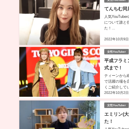
てんちむ同
人気YouTu
について誰と
た！...
2022年10月9日
女性YouTuber
平成フラミ
式まで！
ティーンから絶
で活躍の場を
くご紹介して
2022年10月2日
らご覧ください。
女性YouTuber
エミリン(
た！