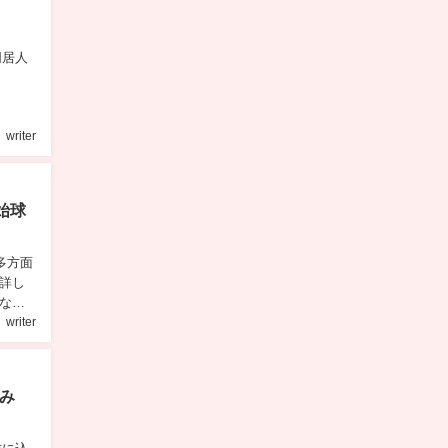
同居人
writer
始球
多方面
詳し
なが
writer
み