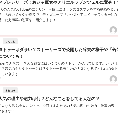
スプレシリーズ！おジャ魔女やアリエルラプンツェルに変身！
万人の人気YouTuberのエミリン！今回はエミリンのコスプレをする動画をまと
ティの高いメイクや衣装で、ディズニープリンセスやアニメキャラクターにな
ごたえ満載の動画をご紹介します！...
てんちむ
タトゥーはダサい？ストーリーズで公開した除去の様子や「若
についても！
Tuberてんちむ！ そんな彼女にはいくつかのタトゥーが入っています。いった
の？若気の至りタトゥーとは？タトゥー除去したの？気になるてんちむのタト
ていきます！...
日
まあたそ
人気の理由や魅力は何？どんなことをしてる人なの？
絶大な人気を誇るまあたそ。今回はまあたその人気の理由や魅力、仕事内容に
きます！...