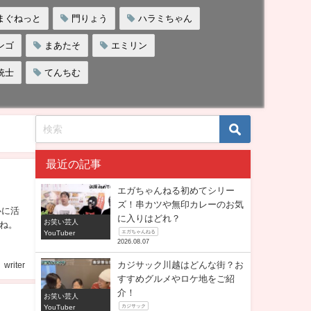
まぐねっと
門りょう
ハラミちゃん
ンゴ
まあたそ
エミリン
銃士
てんちむ
最近の記事
エガちゃんねる初めてシリー
ズ！串カツや無印カレーのお気
心に活
に入りはどれ？
お笑い芸人
ね。
YouTuber
エガちゃんねる
2026.08.07
カジサック川越はどんな街？お
writer
すすめグルメやロケ地をご紹
介！
お笑い芸人
YouTuber
カジサック