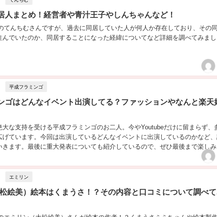
居人まとめ！経営者や青汁王子やしんちゃんなど！
berのてんちむさんですが、過去に同居していた人が何人か存在しており、その
住んでいたのか、同居することになった経緯についてなど詳細を調べてみまし
平成フラミンゴ
ンゴはどんなイベント出演してる？ファッションやなんと楽天
大な支持を受ける平成フラミンゴのお二人。今やYoutubeだけに留まらず、
広げています。今回は出演しているどんなイベントに出演しているのかなど、
いきます。最後に重大発表についても紹介しているので、ぜひ最後まで楽しみ
...
エミリン
大松絵美）絵本はくまうさ！？その内容と口コミについて調べて