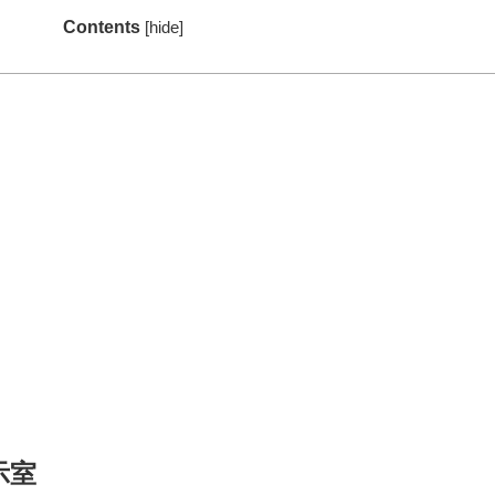
Contents
[
hide
]
示室