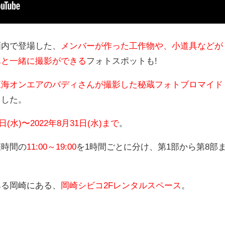
画内で登場した、
メンバーが作った工作物や、小道具などが
真と一緒に撮影ができる
フォトスポットも!
東海オンエアのバディさんが撮影した秘蔵フォトブロマイド
ました。
7日(水)〜2022年8月31日(水)まで
。
催時間の
11:00～19:00
を1時間ごとに分け、第1部から第8部
ある岡崎にある、
岡崎シビコ2Fレンタルスペース
。