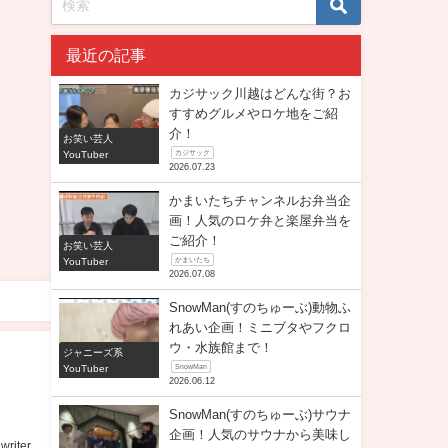
最近の記事
カジサック川越はどんな街？お
すすめグルメやロケ地をご紹
介！
お笑い芸人
YouTuber
カジサック
2026.07.23
かまいたちチャンネルお弁当企
画！人気のロケ弁と楽屋弁当を
ご紹介！
お笑い芸人
YouTuber
かまいたち
2026.07.08
SnowMan(すのちゅーぶ)動物ふ
れあい企画！ミニブタやフクロ
ウ・水族館まで！
ジャニーズ系
YouTuber
SnowMan
2026.06.12
SnowMan(すのちゅーぶ)サウナ
企画！人気のサウナから美味し
writer