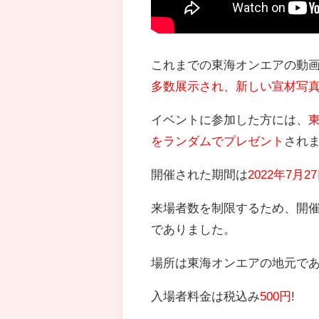
これまでの東海オンエアの動
多数展示され、
新しい宣材写
イベントに参加した方には、
をランダムでプレゼント
され
開催された期間は
2
022年7月2
来場者数を制限するため、開
でありました。
場所は東海オンエアの地元で
入場者料金は税込み
500円
!