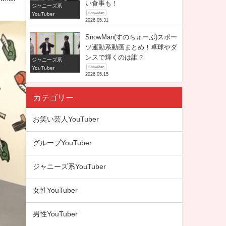
い食事も！
ジャニーズ系
YouTuber
SnowMan
2026.05.31
SnowMan(すのちゅーぶ)スポー
ツ運動系動画まとめ！卓球やダ
ンスで輝くのは誰？
ジャニーズ系
YouTuber
SnowMan
2026.05.15
カテゴリー
お笑い芸人YouTuber
グループYouTuber
ジャニーズ系YouTuber
女性YouTuber
男性YouTuber