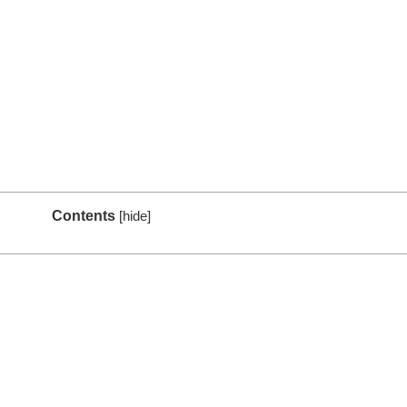
Contents
[
hide
]