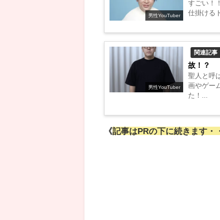
すごい！
仕掛けるド
男性YouTuber
関連記事
故！？
聖人と呼ば
画やゲー
男性YouTuber
た！...
《
記事はPRの下に続きます・