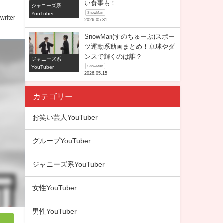
い食事も！
ジャニーズ系
YouTuber
SnowMan
writer
2026.05.31
SnowMan(すのちゅーぶ)スポー
ツ運動系動画まとめ！卓球やダ
ンスで輝くのは誰？
ジャニーズ系
YouTuber
SnowMan
2026.05.15
カテゴリー
お笑い芸人YouTuber
グループYouTuber
ジャニーズ系YouTuber
女性YouTuber
男性YouTuber