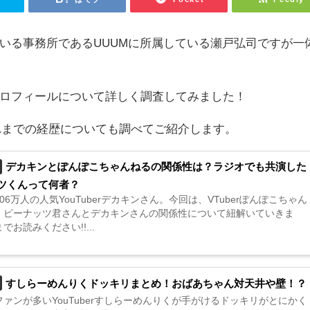
している事務所であるUUUMに所属している
瀬戸弘司ですが一
？
司のプロフィールについて詳しく調査してみました！
れまでの経歴についても調べてご紹介します。
デカキンとぽんぽこちゃんねるの関係性は？ラジオでも共演した
ツくんって何者？
06万人の人気YouTuberデカキンさん。今回は、VTuberぽんぽこちゃん
、ピーナッツ君さんとデカキンさんの関係性について紐解いていきま
でお読みください!!...
すしらーめんりくドッキリまとめ！おばあちゃん対天井や壁！？
ァンが多いYouTuberすしらーめんりくが手がけるドッキリがとにかく