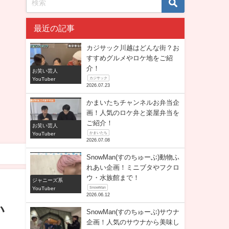
最近の記事
カジサック川越はどんな街？お
すすめグルメやロケ地をご紹
介！
お笑い芸人
YouTuber
カジサック
2026.07.23
かまいたちチャンネルお弁当企
画！人気のロケ弁と楽屋弁当を
ご紹介！
お笑い芸人
YouTuber
かまいたち
2026.07.08
SnowMan(すのちゅーぶ)動物ふ
れあい企画！ミニブタやフクロ
ウ・水族館まで！
ジャニーズ系
YouTuber
SnowMan
2026.06.12
い
SnowMan(すのちゅーぶ)サウナ
企画！人気のサウナから美味し