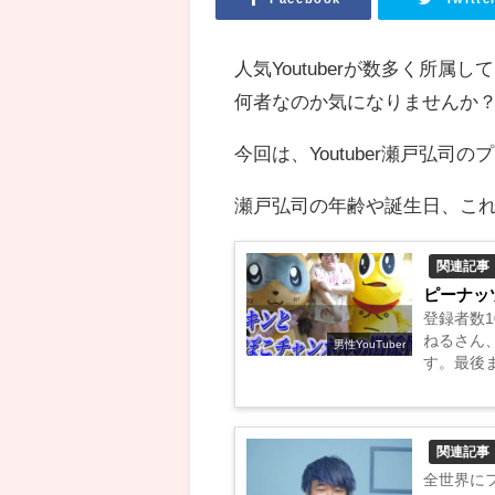
人気Youtuberが数多く所属
何者なのか気になりませんか
今回は、Youtuber瀬戸弘
瀬戸弘司の年齢や誕生日、こ
関連記事
ピーナッ
登録者数1
ねるさん
男性YouTuber
す。最後ま
関連記事
全世界にフ