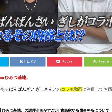
r
はてブ
Pocket
Feedly
berひみつ基地。
がある
ばんばんざい ぎしさん
との
コラボ動画
に注目してお
ひみつ基地。の調理企画がすごい! 古民家や所属事務所について