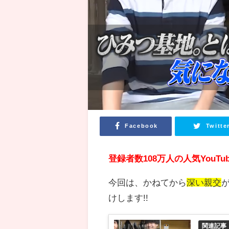
Facebook
Twitte
登録者数108万人の人気YouTu
今回は、かねてから
深い親交
けします
!!
関連記事