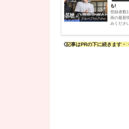
も!
登録者数1
画の最新
グループYouTuber
みください!!
《
記事はPRの下に続きます・