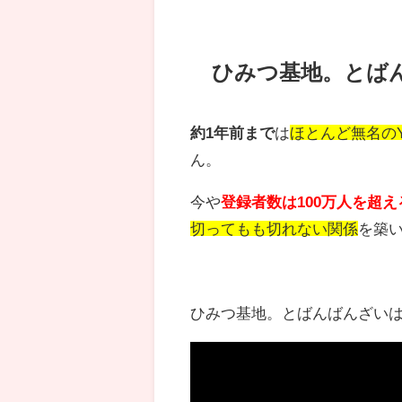
ひみつ基地。とば
約1年前まで
は
ほとんど無名のYo
ん。
今や
登録者数は100万人を超え
切ってもも切れない関係
を築
ひみつ基地。とばんばんざい