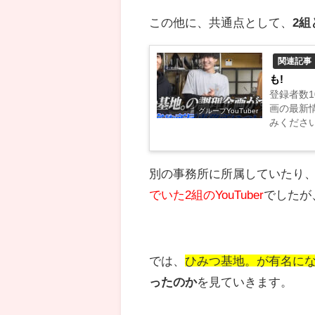
この他に、共通点として、
2組
関連記事
も!
登録者数1
画の最新
グループYouTuber
みください!!
別の事務所に所属していたり
でいた2組のYouTuber
でしたが
では、
ひみつ基地。が有名に
ったのか
を見ていきます。