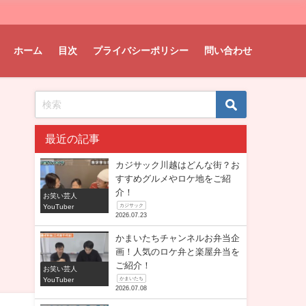
ホーム
目次
プライバシーポリシー
問い合わせ
最近の記事
カジサック川越はどんな街？お
すすめグルメやロケ地をご紹
介！
お笑い芸人
YouTuber
カジサック
2026.07.23
かまいたちチャンネルお弁当企
画！人気のロケ弁と楽屋弁当を
ご紹介！
お笑い芸人
YouTuber
かまいたち
2026.07.08