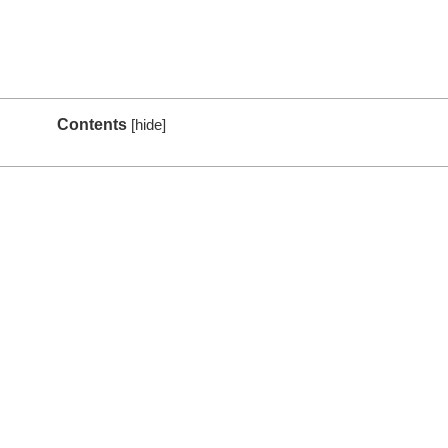
Contents
[
hide
]