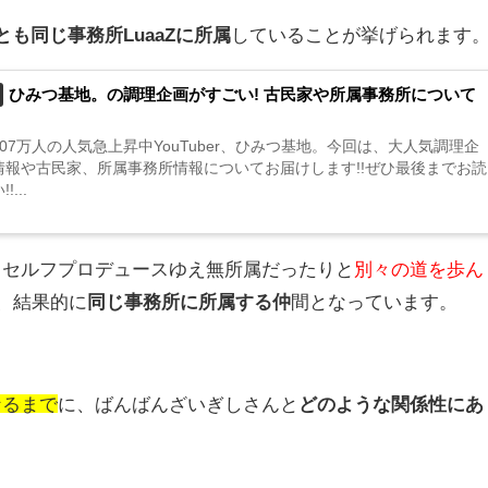
とも同じ事務所LuaaZに所属
していることが挙げられます
ひみつ基地。の調理企画がすごい! 古民家や所属事務所について
07万人の人気急上昇中YouTuber、ひみつ基地。今回は、大人気調理企
情報や古民家、所属事務所情報についてお届けします!!ぜひ最後までお読
...
、セルフプロデュースゆえ無所属だったりと
別々の道を歩ん
、結果的に
同じ事務所に所属する仲
間となっています。
なるまで
に、ばんばんざいぎしさんと
どのような関係性にあ