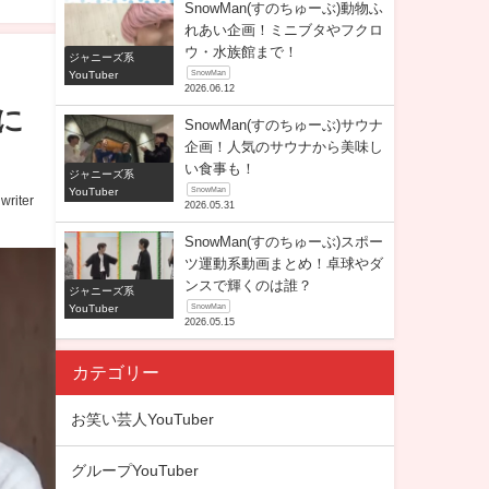
SnowMan(すのちゅーぶ)動物ふ
れあい企画！ミニブタやフクロ
ウ・水族館まで！
ジャニーズ系
YouTuber
SnowMan
2026.06.12
に
SnowMan(すのちゅーぶ)サウナ
企画！人気のサウナから美味し
い食事も！
ジャニーズ系
YouTuber
SnowMan
writer
2026.05.31
SnowMan(すのちゅーぶ)スポー
ツ運動系動画まとめ！卓球やダ
ンスで輝くのは誰？
ジャニーズ系
YouTuber
SnowMan
2026.05.15
カテゴリー
お笑い芸人YouTuber
グループYouTuber