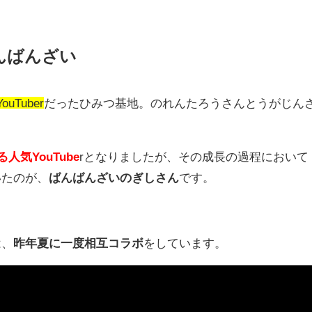
んばんざい
uTuber
だったひみつ基地。のれんたろうさんとうがじん
る人気
YouTube
r
となりましたが、その成長の過程において
いたのが、
ばんばんざいのぎしさん
です。
は、
昨年夏に一度相互コラボ
をしています。