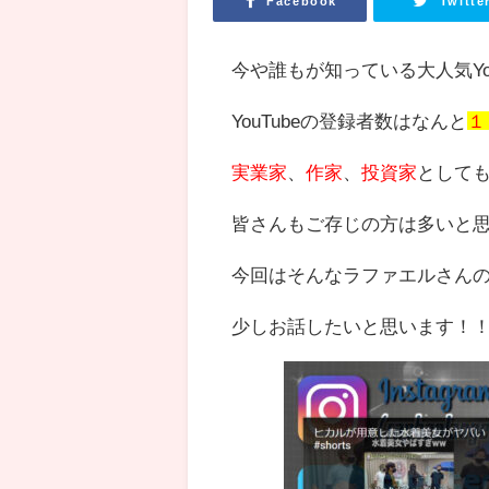
Facebook
Twitte
今や誰もが知っている大人気You
YouTubeの登録者数はなんと
１
実業家
、
作家
、
投資家
として
皆さんもご存じの方は多いと
今回はそんなラファエルさん
少しお話したいと思います！