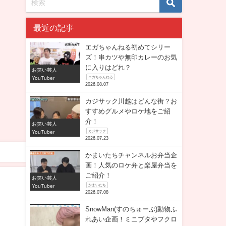
最近の記事
エガちゃんねる初めてシリー
ズ！串カツや無印カレーのお気
に入りはどれ？
お笑い芸人
YouTuber
エガちゃんねる
2026.08.07
カジサック川越はどんな街？お
すすめグルメやロケ地をご紹
介！
お笑い芸人
YouTuber
カジサック
2026.07.23
かまいたちチャンネルお弁当企
画！人気のロケ弁と楽屋弁当を
ご紹介！
お笑い芸人
YouTuber
かまいたち
2026.07.08
SnowMan(すのちゅーぶ)動物ふ
れあい企画！ミニブタやフクロ