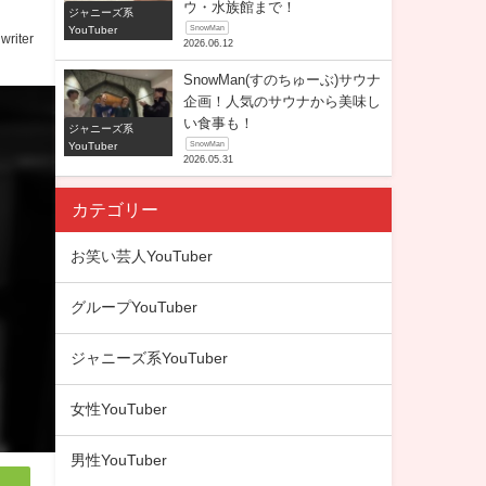
ウ・水族館まで！
ジャニーズ系
YouTuber
SnowMan
writer
2026.06.12
SnowMan(すのちゅーぶ)サウナ
企画！人気のサウナから美味し
い食事も！
ジャニーズ系
YouTuber
SnowMan
2026.05.31
カテゴリー
お笑い芸人YouTuber
グループYouTuber
ジャニーズ系YouTuber
女性YouTuber
男性YouTuber