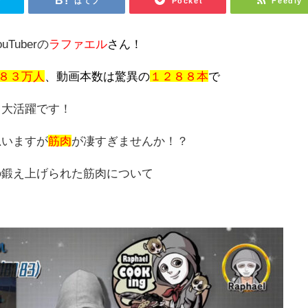
r
はてブ
Pocket
Feedly
Tuberの
ラファエル
さん！
８３万人
、
動画本数は驚異の
１２８８本
で
も大活躍です！
思いますが
筋肉
が凄すぎませんか！？
の鍛え上げられた筋肉について
！