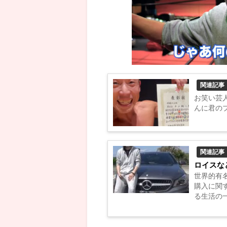
関連記事
お笑い芸
んに君のプ
関連記事
ロイスな
世界的有
購入に関す
る生活の一