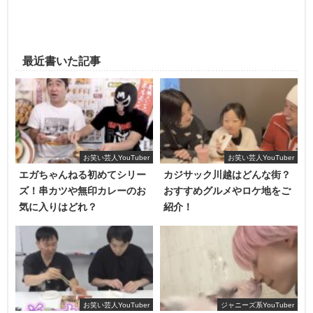
最近書いた記事
メイクで
ビフォーアフターが別人のように変わるまあたそ
ならではの
お笑い芸人YouTuber
お笑い芸人YouTuber
エガちゃんねる初めてシリー
カジサック川越はどんな街？
ブランド名ですね。読み方に
ビーフ
が入っていて
ブランド
ズ！串カツや無印カレーのお
おすすめグルメやロケ地をご
設立が丑年
ということで
気に入りはどれ？
紹介！
牛くんがメインキャラクターになっています！
お笑い芸人YouTuber
ジャニーズ系YouTuber