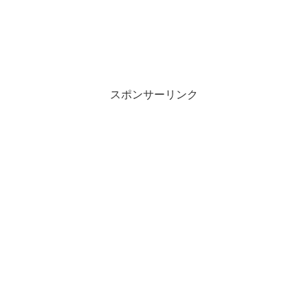
スポンサーリンク
まあたそのBEFTEYは有名人たちも着
用！
まあたそのアパレルブランド
BEFTEY！
相馬トランジスタ
BEFTEYのモデルとして
牛柄のハーフパンツ
を履いていた
どんなブランド？
相馬さん
！
このパンツが可愛いと大人気だったそうです。
まあたそが作ったブランドの名前は
BEFTEY(ビフティー)
で
す！