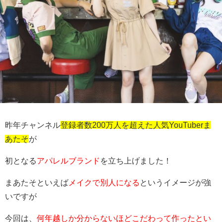
昨年チャンネル
登録者数200万人を超えた人気YouTuberま
あたそ
が
初となる
アパレルブランド
を立ち上げました！
まあたそといえば
メイクで別人になる
というイメージが強
いですが
今回は、
何年越しか分からないほどこだわって作ったとい