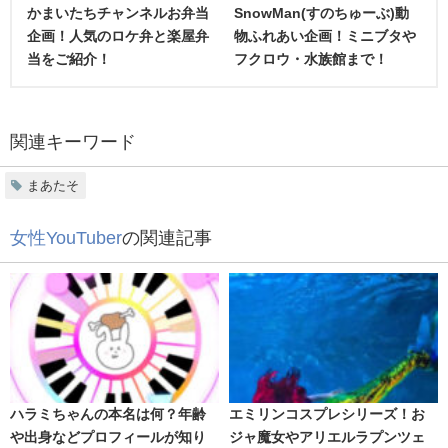
かまいたちチャンネルお弁当
SnowMan(すのちゅーぶ)動
企画！人気のロケ弁と楽屋弁
物ふれあい企画！ミニブタや
当をご紹介！
フクロウ・水族館まで！
関連キーワード
まあたそ
女性YouTuber
の関連記事
えっちゃん
ハラミちゃんの本名は何？年齢
エミリンコスプレシリーズ！お
や出身などプロフィールが知り
ジャ魔女やアリエルラプンツェ
YouTuberボンボンTVの
えっちゃん
も購入していました！