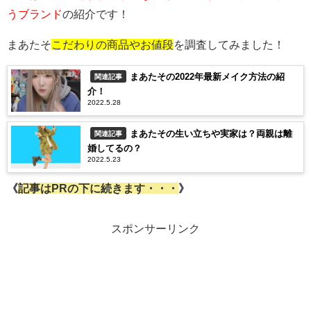
うブランド
の紹介です！
まあたそ
こだわりの商品やお値段
を調査してみました！
まあたその2022年最新メイク方法の紹
関連記事
介！
2022.5.28
まあたその生い立ちや実家は？両親は離
関連記事
婚してるの？
2022.5.23
《
記事はPRの下に続きます・・・
》
スポンサーリンク