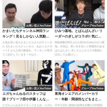
まあたそがこだわって作り上げた洋服たちの一部を紹介し
ていきます！
独特な商品名たちにも注目です。
お笑い芸人YouTuber
グループYouTuber
ふくれな(@fukurena)がシェアした投稿
かまいたちチャンネル神回ラン
ひみつ基地。とばんばんざい リ
キング！見るしかない人気動画
ーダーのぎしがコラボ!! 気にな
トップス
はこれ！
るその内容とは!?
人気お笑い芸人かまいたちさんのチャンネ
登録者数108万人の人気YouTuberひみつ基
まあたそのデザインがお気に入りなようです！
ル【かまいたちチャンネル ねおミルクボ
地。今回は、長い付き合いと関係性のある
ーイ】から人気の動画を、ランキング形式
ばんばんざい ぎしさんとのコラボ動画に
これから出荷Tシャツ
でご紹介しています！やはり...
注目してお届けし...
脇・銀太（Repezen Foxx）
牛くんがUFOに連れ去られてしまうデザインというインパ
クトのあるデザイン。
Repezen Foxxの脇、銀太
の2人はBEFTEYの展示会に訪れ
ていました！
Tシャツ：5,500円
お笑い芸人YouTuber
グループYouTuber
みんなでお揃いはとても可愛いですね。
エガちゃんねるのスタッフは
東海オンエアのメンバーカラ
誰？ブリーフ団や伊藤くんなど
ー・年齢・関係性などをまとめ
まとめ！
てみました！
エガちゃんねるのスタッフまとめ。エガち
今年の3月に動画の総再生回数が100億回
まあたそちゃんのブランド