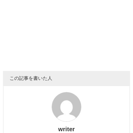
before＋after＋beauty
という3つの言葉を掛け合わせてで
きた言葉です。
公式サイトには「
固定概念に囚われない新しい自分、自分
らしさの表現、発見。
」
と記載されています。みんなに着て欲しいというまあたそ
の思いで、
ユニセックスのものが多くフリーのワンサイズで作られて
います！
この記事を書いた人
writer