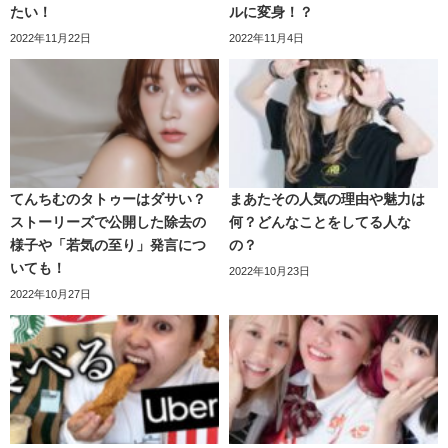
たい！
ルに変身！？
2022年11月22日
2022年11月4日
ブランド立ち上げのきっかけ
てんちむのタトゥーはダサい？
まあたその人気の理由や魅力は
メイク動画で人気のまあたそですが実は
幼いころからとに
ストーリーズで公開した除去の
何？どんなことをしてる人な
かく服が大好き
様子や「若気の至り」発言につ
の？
いても！
2022年10月23日
な女の子だったそうです。幼稚園の頃から「どの服が良
2022年10月27日
い？」とお母さんに
この投稿をInstagramで見る
選ばされていたまあたそは
小学2年生の頃には自分で服を選
びたいという意志
が
強くなっていました！