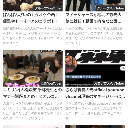
す！
グループYouTuber
グループYouTuber
ばんばんざいのカラオケ企画！
フィッシャーズが地元の観光大
BEFTEYはそんな
まあたそが着たい服を第一優先に作られ
優里やもーりーとのコラボも！
使に就任！動画で有名な公園
ています。
は？
登録者数245万人の大人気YouTuberばんば
今回の記事は、Fischer’sが観光大使に任
んざい。今回は、今や歌うまYouTuberと
命された件についてです！ ついに、観光
今までメンズ服を買う時に「もう少しこうだったらな」と
しても知られているばんばんざいの「カラ
大使になったFischer’sの反応はどんな感
オケコラボ...
じでしょう...
思った経験を
自分のブランドへのこだわりに生かして
“最高にしっくりく
る服”
が完成したそうです。
この投稿をInstagramで見る
女性YouTuber
お笑い芸人YouTuber
まあたそのブランドBEFTEYの商品紹
エミリン(大松絵美)平林先生との
さらば青春の光official youtube
マナー講座まとめ！ヒカルコラ
channel現在のマネージャーは
介
ボも！
誰？どんな仕事してる？
人気マナー講師の平林都先生がエミリンチ
さらば青春の光official youtube channel現
ャンネルに出演した回が面白いと大好評で
在のマネージャーは誰？どんな仕事して
した！皮肉たっぷりの関西弁て怒鳴りまく
る？（株）ザ・森東社員 ヤマネヒロマサ
BEFTEYには現在100店以上の商品がありますが、その中か
る先生にエミリンが泣きそう...
さ...
ら