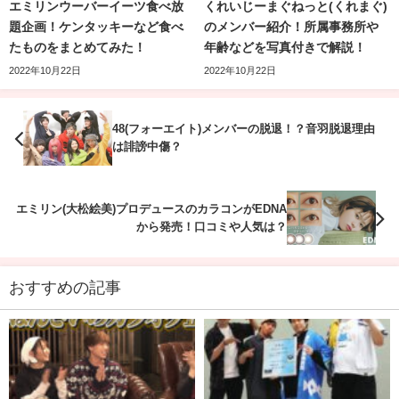
エミリンウーバーイーツ食べ放
くれいじーまぐねっと(くれまぐ)
題企画！ケンタッキーなど食べ
のメンバー紹介！所属事務所や
たものをまとめてみた！
年齢などを写真付きで解説！
2022年10月22日
2022年10月22日
48(フォーエイト)メンバーの脱退！？音羽脱退理由
えっちゃん(ボンボンTV)(@ecchan_bom2)がシェアした投稿
は誹謗中傷？
普段ストリートファッションを着ないような人にも
エミリン(大松絵美)プロデュースのカラコンがEDNA
BEFTEYは
から発売！口コミや人気は？
人気があるようですね。
おすすめの記事
ふくれな
そんなまあたそは普段から
ストリート系のメンズ服をゆる
く着こなす
ことが多く、
こちらも人気YouTuberのふくれな！
個性を感じられるアイテム
ばかり選んで着ているそうで