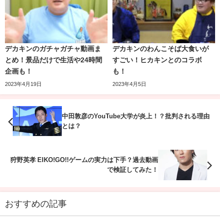
デカキンのガチャガチャ動画ま
デカキンのわんこそば大食いが
とめ！景品だけで生活や24時間
すごい！ヒカキンとのコラボ
そしてヒカキンは一発もクリーンヒットを奪えず、試合終
企画も！
も！
了です。
2023年4月19日
2023年4月5日
スピードのある那須川天心の動きにまったくついていけな
いヒカキンは驚きを隠せません。
中田敦彦のYouTube大学が炎上！？批判される理由
とは？
ヒカキンの胸にぶら下げていたカメラでの、那須川天心の
狩野英孝 EIKO!GO!!ゲームの実力は下手？過去動画
迫力あるキックがこちら！
で検証してみた！
おすすめの記事