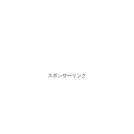
スポンサーリンク
那須川天心とヒカキンのコラボ動画
（ヒカキン投稿）