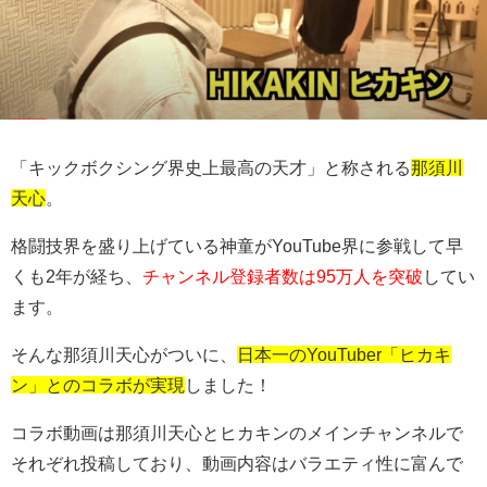
「キックボクシング界史上最高の天才」と称される
那須川
天心
。
格闘技界を盛り上げている神童がYouTube界に参戦して早
くも2年が経ち、
チャンネル登録者数は95万人を突破
してい
ます。
そんな那須川天心がついに、
日本一のYouTuber「ヒカキ
ン」とのコラボが実現
しました！
コラボ動画は那須川天心とヒカキンのメインチャンネルで
それぞれ投稿しており、動画内容はバラエティ性に富んで