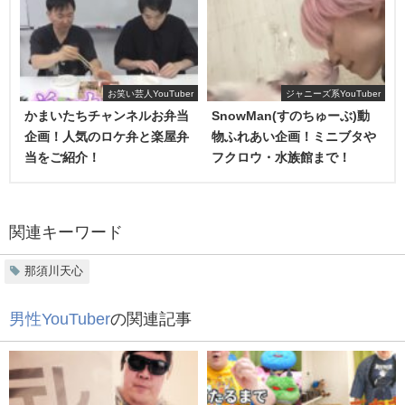
お笑い芸人YouTuber
ジャニーズ系YouTuber
ヒカキンのボディを打つ！！
かまいたちチャンネルお弁当
SnowMan(すのちゅーぶ)動
企画！人気のロケ弁と楽屋弁
物ふれあい企画！ミニブタや
当をご紹介！
フクロウ・水族館まで！
関連キーワード
那須川天心
男性YouTuber
の関連記事
ヒカキンのボディを打つ！！！