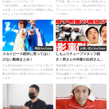
身長に誕生日など！
6人組ジャニーズグループ
TT兄弟、Mr.パーカーJr.などが有名なチョ
「SixTONES」。彼らもYouTubeチャンネ
コレートプラネット。実は2016年4月から
続いて、ほかの企画も見ていきましょう！
ルを持っているのですがどの動画が人気な
｢チョコレートプラネット チャンネル」と
のでしょうか？今回はSixT...
いうYouT...
那須川天心VSヒカキン パンチングマシーン
対決
男性YouTuber
お笑い芸人YouTuber
スカイピース絶対に笑ってはい
しもふりチューブスタッフ紹
けない動画まとめ！
介！西さんや作家の白武さんっ
てどんな人？
大人気YouTuber”スカイピース”をご存じで
登録者数170万人超のしもふりチューブを
すか？ 2022年9月現在のチャンネル登録者
裏で支えるスタッフさん達。その中でも、
数は463万人と若者を中心に大注目されて
今回は編集マンの西さんと放送作家の白武
います。...
さんに焦点を当てて調べて...
ヒカキンと那須川天心がパンチングマシーン対決を行いま