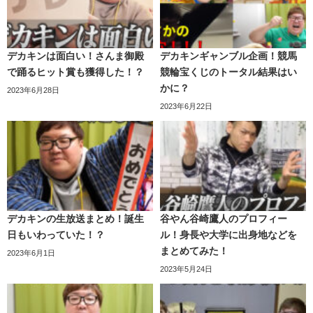
デカキンは面白い！さんま御殿
デカキンギャンブル企画！競馬
で踊るヒット賞も獲得した！？
競輪宝くじのトータル結果はい
かに？
2023年6月28日
2023年6月22日
疲れ果てたヒカキンは、
試合終了1秒前で無念のダウン
を喫
します。
デカキンの生放送まとめ！誕生
谷やん谷崎鷹人のプロフィー
日もいわっていた！？
ル！身長や大学に出身地などを
まとめてみた！
2023年6月1日
2023年5月24日