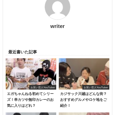
ヒカキンが那須川天心にボコボコにされるシ
ーン
writer
3分1ラウンドの顔面あまりなしの特別ルールで試合が行わ
れます。
最近書いた記事
その試合では、
ヒカキンは手も足も出ずに那須川天心にボ
コボコ
にされます。
那須川天心がヒカキンのボディを打つ！
お笑い芸人YouTuber
お笑い芸人YouTuber
エガちゃんねる初めてシリー
カジサック川越はどんな街？
ズ！串カツや無印カレーのお
おすすめグルメやロケ地をご
気に入りはどれ？
紹介！