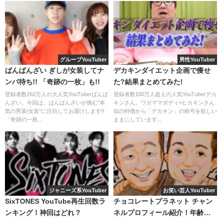
グループYouTuber
男性YouTuber
ばんばんざい ぎしが女装してナ
デカキンダイエット企画で痩せ
ンパ待ち!! 「奇跡の一枚」も!!
た?結果まとめてみた!
那須川天心の対戦者はこのような景色で戦っているなんて
登録者数262万人の大人気YouTuberばんば
登録者数100万人超えの人気YouTuberデカ
んざい。今回は、ばんばんざいが挑む”本
キンさん。ワガママボディ+ヒカキンさん
尊敬しますね！
気の男装/女装”に注目してお届けします!!
似の特徴から「デカキン」の称号を欲しい
「奇跡の一枚...
ままにしています...
ボクシングに転向する那須川天心は、この試合を最後にキ
ックありの試合を行わないとのことなので、ヒカキンは一
生自慢できるでしょう。
ジャニーズ系YouTuber
お笑い芸人YouTuber
男気あるヒカキンの体を張った企画
でした！
SixTONES YouTube再生回数ラ
チョコレートプラネット チャン
ンキング！神回はどれ？
ネルプロフィール紹介！年齢や