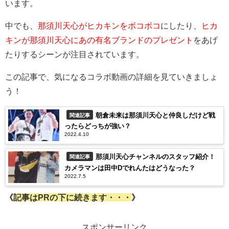
います。
中でも、
那須川天心がヒカキンをボコボコ
にしたり、
ヒカ
キンが那須川天心にあの有名ブランドのプレゼント
をあげ
たりするシーンが注目されています。
この記事で、気になるコラボ動画の詳細を見ていきましょ
う！
朝倉未来は那須川天心と仲良しだけど戦
関連記事
ったらどっちが強い？
2022.4.10
那須川天心チャンネルのスタッフ紹介！
関連記事
カメラマンは田中Dでれんたはどうなった？
2022.7.5
《
記事はPRの下に続きます・・・
》
スポンサーリンク