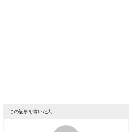
ヒカキンが投稿した動画は、以下3つの企画で構成されてい
ます。
パンチングマシーン対決
那須川天心VSヒカキン
祝勝会
この記事を書いた人
一番注目されている企画は 、
ヒカキンがボコボコにされる
「那須川天心VSヒカキン」
です。