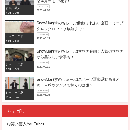
楽屋弁当をご紹介！
かまいたち
お笑い芸人
2026.07.08
YouTuber
SnowMan(すのちゅーぶ)動物ふれあい企画！ミニブ
タやフクロウ・水族館まで！
SnowMan
ジャニーズ系
2026.06.12
YouTuber
SnowMan(すのちゅーぶ)サウナ企画！人気のサウナ
から美味しい食事も！
SnowMan
ジャニーズ系
2026.05.31
YouTuber
SnowMan(すのちゅーぶ)スポーツ運動系動画まと
め！卓球やダンスで輝くのは誰？
SnowMan
ジャニーズ系
2026.05.15
YouTuber
カテゴリー
お笑い芸人YouTuber