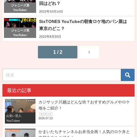
回はどれ？
ジャニーズ系
YouTuber
2022年10月14日
SixTONES YouTubeの朝食ロケ地のパン屋は
東京のどこ？
ジャニーズ系
YouTuber
2022年8月30日
1 / 2
最近の記事
カジサック川越はどんな街？おすすめグルメやロケ
地をご紹介！
カジサック
お笑い芸人
2026.07.23
YouTuber
かまいたちチャンネルお弁当企画！人気のロケ弁と