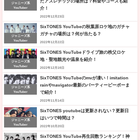
たアスレチックの場所は？料金やコースも紹
ジャニーズ系
介！
YouTuber
2022年12月23日
SixTONES YouTubeの秋葉原ロケ地のガチャ
ガチャの場所は？何が当たる？
ジャニーズ系
YouTuber
2022年12月22日
SixTONES YouTubeドライブ旅の秩父ロケ
地・聖地観光や温泉を紹介！
ジャニーズ系
YouTuber
2022年12月16日
SixTONES YouTubeのmvが凄い！imitation
rainやnavigator最新のパーティーピーポーま
ジャニーズ系
で紹介！
YouTuber
2022年11月14日
SixTONES youtubeは更新されない？更新日
はいつで時間は？
ジャニーズ系
YouTuber
2022年10月20日
SixTONES YouTube再生回数ランキング！神