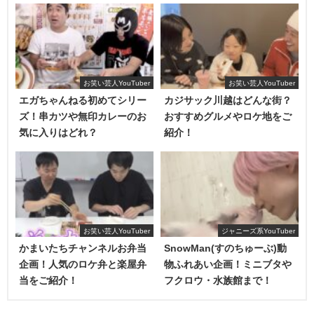
幅広いジャンルの動画を投稿しています。
お笑い芸人YouTuber
お笑い芸人YouTuber
エガちゃんねる初めてシリー
カジサック川越はどんな街？
ズ！串カツや無印カレーのお
おすすめグルメやロケ地をご
気に入りはどれ？
紹介！
また、若者に人気のYouTuberのスカイピースと
お笑い芸人YouTuber
ジャニーズ系YouTuber
可愛すぎるYouTuberとして話題のかすちゃんとの
かまいたちチャンネルお弁当
SnowMan(すのちゅーぶ)動
企画！人気のロケ弁と楽屋弁
物ふれあい企画！ミニブタや
コラボである
青春☆しゅわしゅわクラブ
というグループで
当をご紹介！
フクロウ・水族館まで！
楽曲を出したり、動画を投稿したりなどの活動もしていま