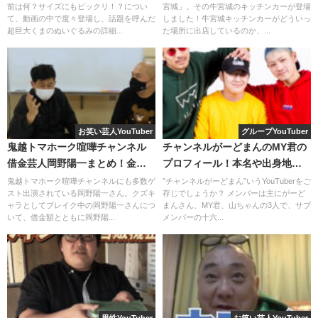
前は何？サイズにもビックリ！？につい
宮城」。その牛宮城のキッチンカーが登場
て、動画の中で度々登場し、話題を呼んだ
しました！牛宮城キッチンカーがどういっ
超巨大くまのぬいぐるみの詳細...
た場所に出店しているのか、...
名前については、動画内でも言及しています。
もともと
ともか
という名前だったそうですが、
まあたそのお母さんがおばあちゃんに名前の報告をしたと
ころ、
お笑い芸人YouTuber
グループYouTuber
鬼越トマホーク喧嘩チャンネル
チャンネルがーどまんのMY君の
まどか
と聞き間違えてしまったとのことです。
借金芸人岡野陽一まとめ！金額
プロフィール！本名や出身地・
はどれくらいなの？
身長は190ない？
鬼越トマホーク喧嘩チャンネルにも多数ゲ
”チャンネルがーどまん”いうYouTuberをご
近所中に言いまわってしまい、訂正ができずにでそのまま
スト出演されている岡野陽一さん。クズキ
存じでしょうか？ メンバーは主にがーど
ャラとしてブレイク中の岡野陽一さんにつ
まんさん、MY君、山ちゃんの3人で、サブ
まどかになったんだそう。
いて、借金額とともに岡野陽...
メンバーの十六...
まあたそというYouTuber名もまどかのまからとっているそ
うです
。