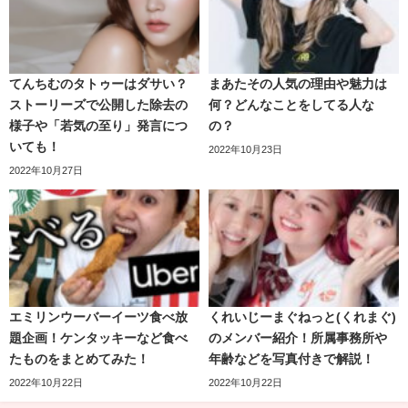
てんちむのタトゥーはダサい？
まあたその人気の理由や魅力は
ストーリーズで公開した除去の
何？どんなことをしてる人な
様子や「若気の至り」発言につ
の？
いても！
2022年10月23日
2022年10月27日
視聴者からもらったコメントに一問一答で答えていきま
す。
コメントに向かい合いながらもゆる～く答えていくまあた
そ。
エミリンウーバーイーツ食べ放
くれいじーまぐねっと(くれまぐ)
そんな
まあたそに視聴者からは共感の声や賛同の声が上が
題企画！ケンタッキーなど食べ
のメンバー紹介！所属事務所や
っています
。
たものをまとめてみた！
年齢などを写真付きで解説！
2022年10月22日
2022年10月22日
まあたその本名