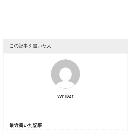
美容系YouTuberとして活躍しているまあたそ。
2022年現在、200万人を超えるチャンネル登録者数を有し
ています。
この記事を書いた人
また、サブチャンネルでも100万人を超えるチャンネル登録
者数を有しており、
その人気はとどまることを知りません。
整形級のメイク動画が海外でも話題になるほどメイクが上
writer
手なまあたそ
。
メイク動画のみならず、踊ってみた、歌ってみたの動画な
ど
最近書いた記事