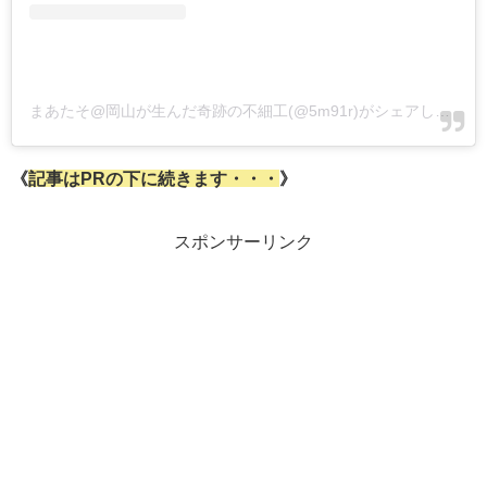
まあたそ@岡山が生んだ奇跡の不細工(@5m91r)がシェアした投稿
《
記事はPRの下に続きます・・・
》
スポンサーリンク