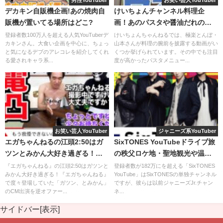
男性YouTuber
お笑い芸人YouTuber
デカキン自販機企画!あの焼肉自
けいちょんチャンネル料理企
販機が置いてる場所はどこ?
画！あのパスタや醤油だれの作
り方は？
登録者数100万人を超える人気YouTuberデ
けいちょんちゃんねるでは、極楽とんぼ・
カキンさん。大食い企画を中心に、ちょっ
山本さんが料理の腕前を披露する動画がい
と気になるデブのアレコレを紹介してくれ
くつか挙げられています。その中でも注目
る愛されキャラ系...
度が高かったパスタメニュー...
お笑い芸人YouTuber
ジャニーズ系YouTuber
エガちゃんねるの江頭2:50はガ
SixTONES YouTubeドライブ旅
ツンとみかん大好き過ぎる！つ
の秩父ロケ地・聖地観光や温泉
いにCMも！
を紹介！
『エガちゃんねる』の江頭2:50はガツンと
登録者数が182万にを超える「SixTONES
みかん大好き過ぎる！『エガちゃんねる』
YouTube」はSixTONESの単独チャンネル
で度々登場していた「ガツン、とみかん」
ですが、彼らは以前ジャニーズJr.チャン
のCM出演を逆オファー...
ネ...
サイドバー[表示]