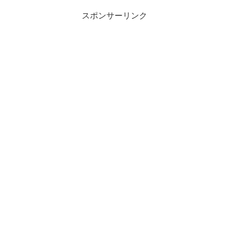
スポンサーリンク
まあたその本名や年齢・血液型は？
まあたそって？