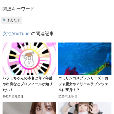
す。
関連キーワード
まあたそ
女性YouTuber
の関連記事
ハラミちゃんの本名は何？年齢
エミリンコスプレシリーズ！お
また恋愛相談動画も投稿しており
や出身などプロフィールが知り
ジャ魔女やアリエルラプンツェ
たい！
ルに変身！？
視聴者は好評なシリーズとなっているようです。
2022年11月22日
2022年11月4日