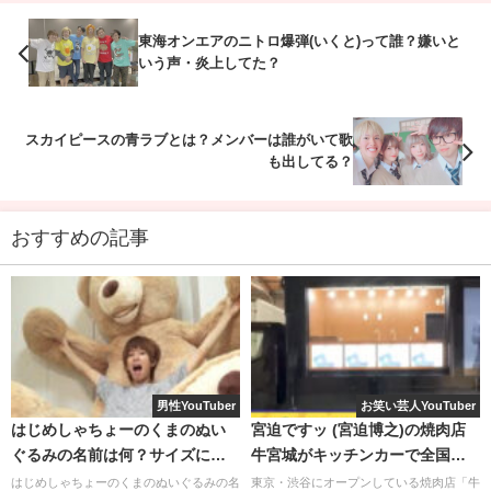
東海オンエアのニトロ爆弾(いくと)って誰？嫌いと
まあたその本名は
寺見まどか
というそうです。
いう声・炎上してた？
苗字についてはこの後記載する元旦那さんのツイッターで
も画像が出ているので
スカイピースの青ラブとは？メンバーは誰がいて歌
も出してる？
間違いはないと思います。
おすすめの記事
切実に聞くわ どっちの味方とかやなく答えてほしい
言い合いの後でこんな感じなったんだけどこれ俺が
空気読めてないの？ 和ますためにやってて俺以外の
人なら分かるらしいんだけど
pic.twitter.com/SJFpIEYo46
男性YouTuber
お笑い芸人YouTuber
— たあさん (@ta_71591)
October 10, 2014
はじめしゃちょーのくまのぬい
宮迫ですッ (宮迫博之)の焼肉店
ぐるみの名前は何？サイズにも
牛宮城がキッチンカーで全国展
ビックリ！？
開！？出店する場所はどこ？
はじめしゃちょーのくまのぬいぐるみの名
東京・渋谷にオープンしている焼肉店「牛