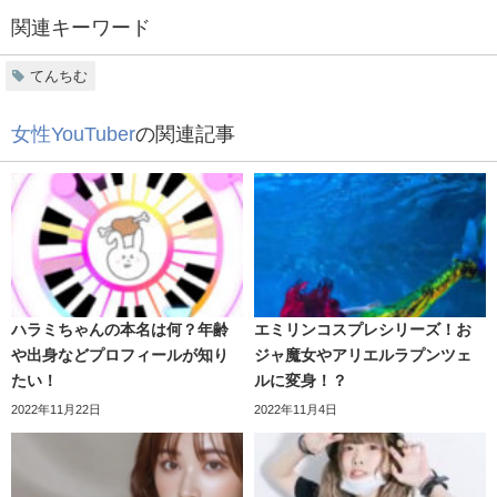
スキンケアをしながらお肌を綺麗に見せる
という新しいフ
関連キーワード
ァンデーションです。
大人気の新感覚ファンデーションの
イメージモデルに選ば
てんちむ
れたてんちむ
！
美容針成分
が入っていて自然なハリやリフトアップ効果も
あります。
てんちむ本人はあまりメイクが得意ではなく
、それでも肌
女性YouTuber
の関連記事
を綺麗に見せてくれる
国内製造にこだわっていてSPF50＋PA+++と紫外線から肌
をカバーしながら
UUUNIファンデーションが
とてもお気に入り
なようです。
ハリやツヤを与えてくれる優れもの
なんです！
自分の好きな商品のアンバサダー
に抜擢されるなんてさす
が人気YouTuber！
カラーは#01 Light Beige(ライトベージュ)と#02 Natural
ハラミちゃんの本名は何？年齢
エミリンコスプレシリーズ！お
Beige(
ナチュラルベージュ)
何より
スキンケア
をしてくれるファンデーションはこれか
や出身などプロフィールが知り
ジャ魔女やアリエルラプンツェ
らも大注目ですね！
たい！
ルに変身！？
の2色展開になっていて価格は税込み3,850円です。
2022年11月22日
2022年11月4日
てんちむの口癖(息してる？・息してない)
関連記事
偏光パール入
りで光を綺麗に反射して、くすみや赤みをカ
の意味や元ネタ・正しい返し方は？
バー！
2022.4.27