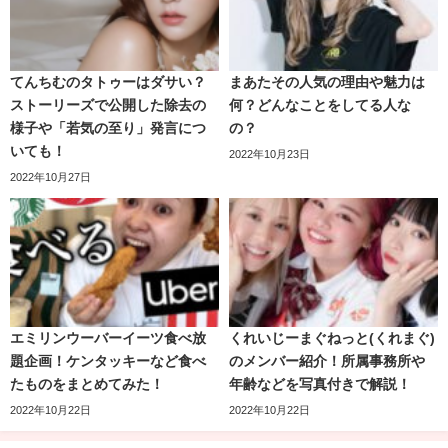
保湿成分がたっぷり
入っているので夜まで乾燥知らずで
てんちむのウーバーイーツおすすめの店
関連記事
特集！ドーナツやブロッコリー・薬膳スープはど
す。
2022.4.19
こ？
てんちむのタトゥーはダサい？
まあたその人気の理由や魅力は
てんちむの本名や生い立ち・実家や両親
関連記事
世界的メイクアップアーティストが監修
ストーリーズで公開した除去の
何？どんなことをしてる人な
についてまとめました！
様子や「若気の至り」発言につ
の？
2022.4.10
いても！
2022年10月23日
世界的に有名なヘアメイクアップアーティストの
中嶋竜司
2022年10月27日
さんが
UUUNIファンデーションの
監修
をしています。
エミリンウーバーイーツ食べ放
くれいじーまぐねっと(くれまぐ)
題企画！ケンタッキーなど食べ
のメンバー紹介！所属事務所や
たものをまとめてみた！
年齢などを写真付きで解説！
2022年10月22日
2022年10月22日