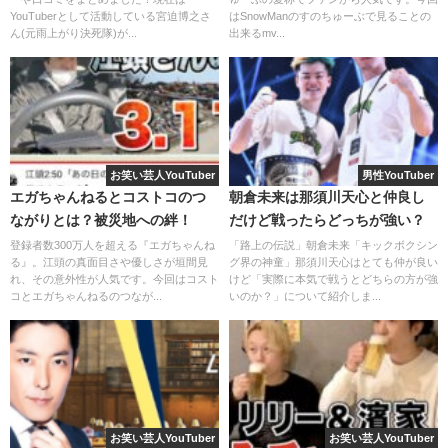
YouTuberとして活動している宮迫博之さ
はSnowManのすのちゅーぶで見ることの
の口コミ
ん(元雨上がり決死隊)が...
出来るmv...
てんちむのおすすめポイント
てんちむは
イメージモデル
としてだけではなく、
お笑い芸人YouTuber
男性YouTuber
エガちゃんねるとコストコのつ
朝倉未来は那須川天心と仲良し
実際にウーニファンデーションを愛用しています！
ながりとは？被災地への絆！
だけど戦ったらどっちが強い？
登録者数300万人を超える『エガちゃんね
「路上の伝説」朝倉未来「キックボクシン
る』。江頭の真面目さや優しさが垣間見
グ界の神童」那須川天心はとても仲が良い
れ、その意外性が人気です。今回はコスト
けど「実際に本気で戦うとどちらの方が強
コとエガちゃんねるのつなが...
いのか？」について紹介しま...
お笑い芸人YouTuber
お笑い芸人YouTuber