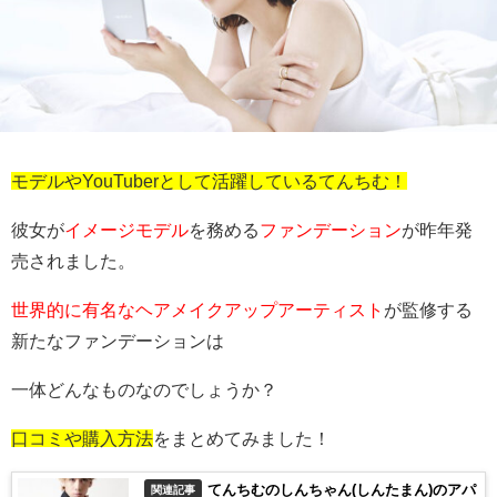
モデルやYouTuberとして活躍しているてんちむ！
彼女が
イメージモデル
を務める
ファンデーション
が昨年発
売されました。
世界的に有名なヘアメイクアップアーティスト
が監修する
新たなファンデーションは
一体どんなものなのでしょうか？
口コミや購入方法
をまとめてみました！
てんちむのしんちゃん(しんたまん)のアパ
関連記事