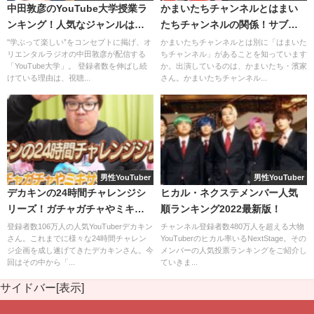
中田敦彦のYouTube大学授業ラ
かまいたちチャンネルとはまい
ンキング！人気なジャンルは一
たちチャンネルの関係！サブチ
体どれ？
ャンネルではないって本当？
"学ぶって楽しい”をコンセプトに掲げ、オ
かまいたちチャンネルとは別に「はまいた
リエンタルラジオの中田敦彦が配信する
ちチャンネル」があることを知っています
「YouTube大学」。 登録者数を伸ばし続
か。出演しているのは、かまいたち・濱家
けている理由は、視聴...
さん。かまいたちチャンネル...
男性YouTuber
男性YouTuber
デカキンの24時間チャレンジシ
ヒカル・ネクステメンバー人気
リーズ！ガチャガチャやミキサ
順ランキング2022最新版！
ーのみ生活など過酷な内容！？
登録者数106万人の人気YouTuberデカキン
チャンネル登録者数480万人を超える大物
さん。これまでに様々な24時間チャレン
YouTuberのヒカル率いるNextStage。その
ジ企画を成し遂げてきたデカキンさん。今
メンバーの人気投票ランキングをご紹介し
回はその中から「...
ていきま...
サイドバー[表示]