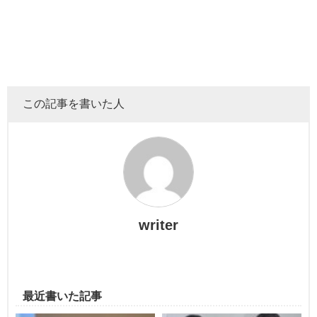
— UUUNI (@uuuni_cosmetics)
March 3, 2022
店頭販売
この記事を書いた人
公式サイト
に記載されていますが
特徴や成分
ウエルシアなど
全国の薬局やバラエティショップ、コスメ
ショップ、
2021年9月に新発売された
「UUUNI(ウーニ)Bright Up Skin
Foundation」
イオンなどの
ショッピングモール
で購入することができま
writer
す！
美容成分が37種類も配合されてる
クッションタイプ
の
スピ
キュールファンデーション
です！
ドン・キホーテ
でも購入できますが、
一部店舗では取り扱いがない場合があるそうなので確認し
最近書いた記事
てみてください！