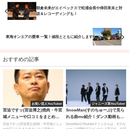
朝倉未来がエイベックスで松浦会長や倖田來未と対
談＆レコーディングも！
東海オンエアの愛車 一覧！値段とともに紹介します
米倉涼子・木村拓哉・ナタリーポートマン・アンハサウェ
イ
など
おすすめの記事
ハリウッドスターのヘアメイクを担当しているスゴイ方な
んです！
HERMES、 FENDI、GUCCI
など
ハイブランドの
ファッションショーまで手掛けています
。
お笑い芸人YouTuber
ジャニーズ系YouTuber
宮迫ですッ(宮迫博之)焼肉・牛宮
SnowMan(すのちゅーぶ)で見ら
城メニューや口コミをまとめま
れる曲mv紹介！ダンス動画も一
した！
緒に！
宮迫ですッ(宮迫博之)焼肉・牛宮城メニュ
SnowManのYoutubeチャンネルは、すのち
てんちむも愛用！ファンデーション
ーや口コミをまとめました！現在は
ゅーぶの愛称でファンから人気です。今回