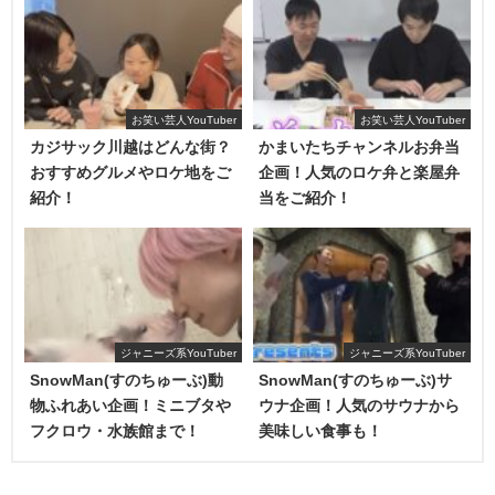
【店頭発売開始】
お笑い芸人YouTuber
お笑い芸人YouTuber
10/8本日より店頭発売を順次開始します✨
カジサック川越はどんな街？
かまいたちチャンネルお弁当
おすすめグルメやロケ地をご
企画！人気のロケ弁と楽屋弁
▼店舗情報
https://t.co/akgBY0Da1c
紹介！
当をご紹介！
※イオンも追加されました。
＊一部お取り扱いのない店舗がございます。
＊お取扱い製品については、お近くの店舗へお問い
合わせください。
ジャニーズ系YouTuber
ジャニーズ系YouTuber
— UUUNI (@uuuni_cosmetics)
October 8, 2021
SnowMan(すのちゅーぶ)動
SnowMan(すのちゅーぶ)サ
物ふれあい企画！ミニブタや
ウナ企画！人気のサウナから
スピキュールというのは皮脂コンディショニング剤のこと
フクロウ・水族館まで！
美味しい食事も！
で
まとめ