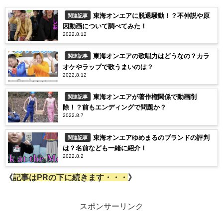
東海オンエアに脱退騒動！？不仲説や原
関連記事
因動画について調べてみた！
2022.8.12
東海オンエアの歌唱力はどうなの？カラ
関連記事
オケやラップで歌うまいのは？
2022.8.12
東海オンエアが著作権関係で動画削
関連記事
除！？前もエンディングで問題か？
2022.8.7
東海オンエアゆめまるのブランドの評判
関連記事
は？名前なども一緒に紹介！
2022.8.2
《
記事はPRの下に続きます・・・
》
スポンサーリンク