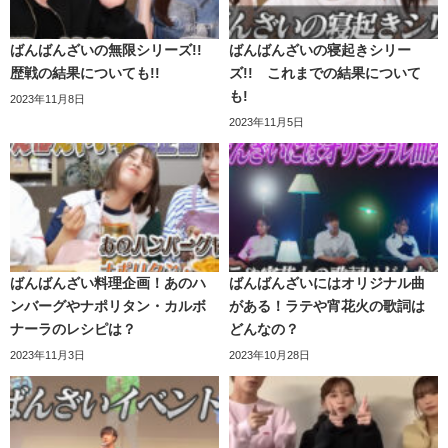
ばんばんざいの無限シリーズ!!
ばんばんざいの寝起きシリー
歴戦の結果についても!!
ズ!! これまでの結果について
東海オンエアのサブチャンネル、
「東海オンエアの控え
も!
2023年11月8日
室」で一番再生されている動画、「【一応罰ゲーム】りょ
2023年11月5日
う、おいしいカルボナーラを振る舞うの巻」で料理の腕前
を披露しています。
サブチャンネルなのになんと1000万再生超えています…！
さすがりょうさん…。
こちらの企画はまた文系、理系にわかれて、ガチで麺やス
りょうも料理をよくしているのがわかる手際です。そして
ばんばんざい料理企画！あのハ
ばんばんざいにはオリジナル曲
ープからラーメンを作るといった動画です！
ンバーグやナポリタン・カルボ
がある！ラテや宵花火の歌詞は
出来上がった料理もかなり美味しそう！！
ナーラのレシピは？
どんなの？
両者とも、ふざけず(？)かなりガチでラーメンを作成してい
2023年11月3日
2023年10月28日
そこそこ料理ができるとしみつ
ます♪
こちらの動画もすごい再生数です…！まだ見ていない方は
今すぐチェック！！