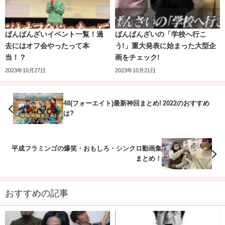
【宅配vs手作り料理】スピード対決でまさか
ばんばんざいイベント一覧！過
ばんばんざいの「学校へ行こ
去にはオフ会やったって本
う!」重大発表に始まった大型企
の結果に！！
当！？
画をチェック!
2023年10月27日
2023年10月21日
48(フォーエイト)最新神回まとめ! 2022のおすすめ
「【成金】東海オンエアが1ヶ月ガチで節約したら生活費は
は?
いくらになるの！？」の企画で、としみつは豚平焼きを作
っていました♪
平成フラミンゴの爆笑・おもしろ・シンクロ動画集
まとめ！
とっても美味しそうですね！
としみつは、りょうや虫眼鏡、ゆめまるほど手際はよくあ
おすすめの記事
りませんが、そこそこ普通に料理はできんだなあと思いま
元ガストでバイトをしていたてつや、虫眼鏡、そしてしば
した。
ゆーの3人が出演している動画です！