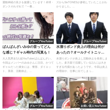
運動神経の良さを披露しています！卓球・
ズからSixTONESが参戦していたことがわ
そして、6人の中で料理ができるのは
りょう、虫眼鏡、ゆめ
ダンスそれぞれで『一番...
かりました。...
まる
の3人であり
そこそこなのが、
としみつ
。
てつや
も最近は成長してそこ
そこできるようになっている気がします♪
料理ができない、ダークマターを生み出してしまうのが
し
個人的に大好きな動画です！
グループYouTuber
グループYouTuber
ばゆー
であることがわかりました！
ばんばんざいみゆの昔ってどん
水溜りボンド炎上の理由は何が
もう何度見たことか…。これまた文系、理系にわかれて30
な感じ？ギャル時代の写真も！
あったの？オールナイトニッポ
東海オンエアの料理動画はどれも中毒性があり、何度も繰
ンはどうなった？
大人気男女3人組YouTuberばんばんざい。
水溜りボンドが炎上し活動休止を発表しま
分間でにんにくをたくさん食べた方が勝ち！という動画で
今回はメンバーのみゆさんに注目。かつて
した。多方面で活躍している2人には大き
り返して見てしまいます！
す♪
ギャルだった彼女には、整形、ダイエッ
すぎる代償があったようです。今回は炎上
ト、美容、活動休止、...
の理由や、仕事に出てしまっ...
これからも彼らの料理動画に期待していきたいですね♪
文理対決×料理の組み合わせは、ほぼほぼ神回です。
東海オンエア聖地巡礼のおすすめルー
関連記事
結果がわかっていても何度見ても飽きません！
ト！車・自転車それぞれで回る場合別！
2022.4.22
生で食べるのはつらいニンニク…一体どんな料理をみれる
のでしょうか？
東海オンエア罰ゲーム一覧・まとめ2022
グループYouTuber
お笑い芸人YouTuber
関連記事