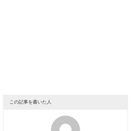
一覧としてすべてを上げてしまうと日が暮れてしまうの
で、そのなかでも
特に人気で、個人的に繰り返してみてし
まう中毒性のある東海オンエアの動画をピックアップして
みました♪
【文理対決】食べるだけなんて甘え！制限時
間内に「作って食べる」大食い対決！
料理企画の動画をみていると
虫眼鏡はすごく手際がいいな
と思います。
この記事を書いた人
料理の手際をみているかぎり、普段から自炊をしているん
だろうなと感じます♪
虫眼鏡はお酒を飲むので、個人チャンネルではそのおつま