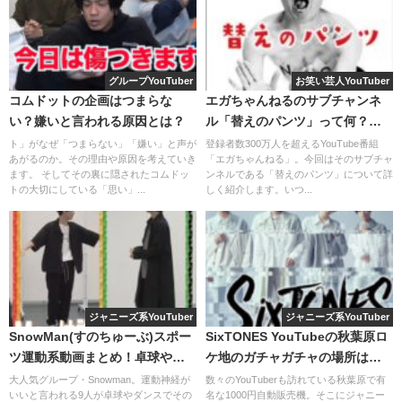
これだけできれば十分だと思います♪
この企画は、ガストに宅配を頼んで時間と味と見た目とを
勝負するという動画です。
まとめ
グループYouTuber
お笑い芸人YouTuber
3人とも、意外とふざけずなかなかクオリティの高いものが
コムドットの企画はつまらな
エガちゃんねるのサブチャンネ
出来上がっています！さすが元店員♪
い？嫌いと言われる原因とは？
ル「替えのパンツ」って何？ど
ういう意味でつけたの？
ト」がなぜ「つまらない」「嫌い」と声が
登録者数300万人を超えるYouTube番組
そして見ているとだんだんガストのメニューが食べたくな
あがるのか。その理由や原因を考えていき
「エガちゃんねる」。今回はそのサブチャ
ます。 そしてその裏に隠されたコムドッ
ンネルである「替えのパンツ」について詳
ってきます。
トの大切にしている「思い」...
しく紹介します。いつ...
【文vs理】30分間でニンニクたくさん食べた
方が勝ち対決！
ジャニーズ系YouTuber
ジャニーズ系YouTuber
SnowMan(すのちゅーぶ)スポー
SixTONES YouTubeの秋葉原ロ
このように東海オンエアはたくさんの料理動画を生み出し
ツ運動系動画まとめ！卓球やダ
ケ地のガチャガチャの場所は？
ており、どれも本当に面白いものばかりです！
ンスで輝くのは誰？
何が当たる？
大人気グループ・Snowman。運動神経が
数々のYouTuberも訪れている秋葉原で有
いいと言われる9人が卓球やダンスでその
名な1000円自動販売機。そこにジャニー