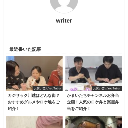
みを作ったりもしているみたいです♪
この動画は文理それぞれにわかれて、料理を自分たちでし
writer
お酒のアテを個人チャンネルでも作りまくる
てそれを食べていく大食い対決です♪
ゆめまる
前半後半にわかれている動画ですが、人気の文理対決とい
うこともあって再生数は凄まじいです。
最近書いた記事
パワータイプの文系と頭脳タイプの理系…一体どっちが勝
利したのでしょうか？？
リレー形式で料理したらまさかの結果に！？
お笑い芸人YouTuber
お笑い芸人YouTuber
カジサック川越はどんな街？
かまいたちチャンネルお弁当
おすすめグルメやロケ地をご
企画！人気のロケ弁と楽屋弁
紹介！
当をご紹介！
ゆめまるもかなりお酒を飲みますね♪