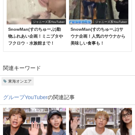
ゆめまるも普段から料理をすることがあるんだろうなとい
うふうに感じるシーンが多いです。
ジャニーズ系YouTuber
ジャニーズ系YouTuber
個人チャンネルでは、おつまみを作って食べています！
SnowMan(すのちゅーぶ)動
SnowMan(すのちゅーぶ)サ
物ふれあい企画！ミニブタや
ウナ企画！人気のサウナから
出来上がった料理はどれもかなり美味しそうで食欲をそそ
フクロウ・水族館まで！
美味しい食事も！
これまた人気の6人でリレー形式で何かを作る企画です♪
ります♪
人気のリレー形式×料理という中毒性のある動画になってい
なんでも出来る男、りょう
ます。
関連キーワード
見てるとお腹がすいてきます…！！！！
東海オンエア
無事にリレー形式で料理は完成したのでしょうか？
グループYouTuber
の関連記事
【ゼロからの仕込み】ガチンコ！！ラーメン
作り対決！！！！！