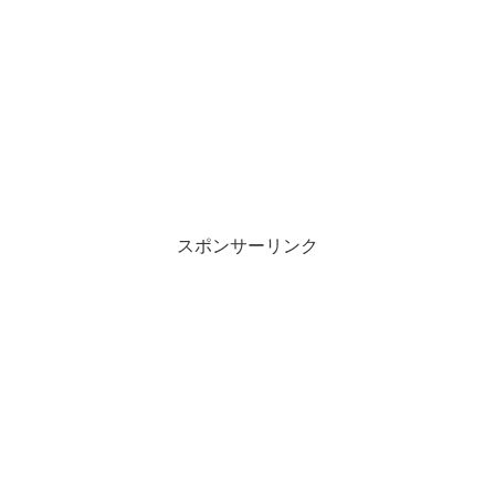
スポンサーリンク
東海オンエアのなかで一番料理がう
まいのは？
東海オンエアの料理企画を調べてみ
今度は東海オンエア6人のなかでも
料理ができるメンバーに
た！
着目していきましょう♪
東海オンエアの料理動画はすごい本数あります…！
器用にこなす虫眼鏡